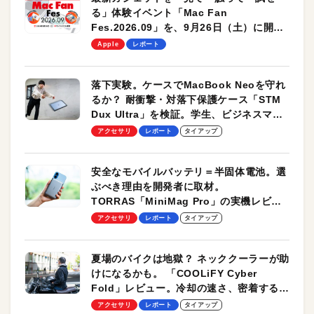
る」体験イベント「Mac Fan
Fes.2026.09」を、9月26日（土）に開催
します！
Apple
レポート
落下実験。ケースでMacBook Neoを守れ
るか？ 耐衝撃・対落下保護ケース「STM
Dux Ultra」を検証。学生、ビジネスマン
のモバイルユースに最適！
アクセサリ
レポート
タイアップ
安全なモバイルバッテリ＝半固体電池。選
ぶべき理由を開発者に取材。
TORRAS「MiniMag Pro」の実機レビュ
ーも
アクセサリ
レポート
タイアップ
夏場のバイクは地獄？ ネッククーラーが助
けになるかも。 「COOLiFY Cyber
Fold」レビュー。冷却の速さ、密着する冷
却プレート、シンプルな操作性がグッド！
アクセサリ
レポート
タイアップ