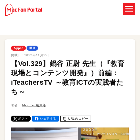
Apple
動画
掲載日：
2022年11月25日
【Vol.329】鍋谷 正尉 先生（『教育
現場とコンテンツ開発』）前編：
iTeachersTV ～教育ICTの実践者た
ち～
著者：
Mac Fan編集部
ポスト
シェアする
URLのコピー