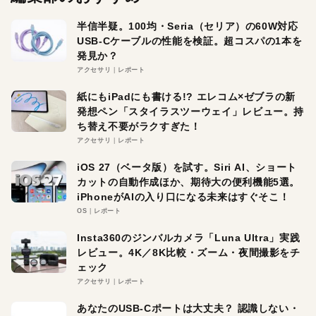
半信半疑。100均・Seria（セリア）の60W対応
USB-Cケーブルの性能を検証。超コスパの1本を
発見か？
アクセサリ
レポート
紙にもiPadにも書ける!? エレコム×ゼブラの新
発想ペン「スタイラスツーウェイ」レビュー。持
ち替え不要がラクすぎた！
アクセサリ
レポート
iOS 27（ベータ版）を試す。Siri AI、ショート
カットの自動作成ほか、期待大の便利機能5選。
iPhoneがAIの入り口になる未来はすぐそこ！
OS
レポート
Insta360のジンバルカメラ「Luna Ultra」実践
レビュー。4K／8K比較・ズーム・夜間撮影をチ
ェック
アクセサリ
レポート
あなたのUSB-Cポートは大丈夫？ 認識しない・