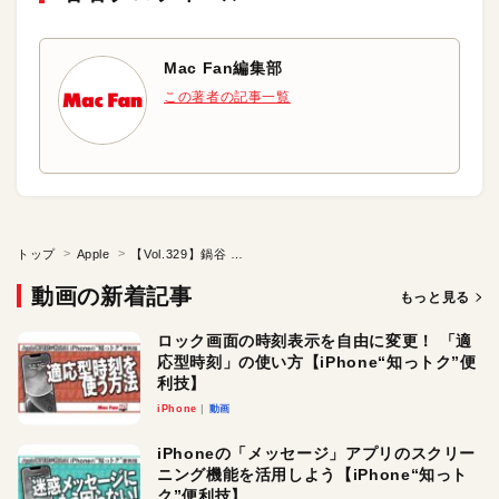
Mac Fan編集部
この著者の記事一覧
トップ
Apple
【Vol.329】鍋谷 正尉 先生（『教育現場とコンテンツ開発』）前編：iTeachersTV ～教育ICTの実践者たち～
動画の新着記事
もっと見る
ロック画面の時刻表示を自由に変更！ 「適
応型時刻」の使い方【iPhone“知っトク”便
利技】
iPhone
動画
iPhoneの「メッセージ」アプリのスクリー
ニング機能を活用しよう【iPhone“知っト
ク”便利技】