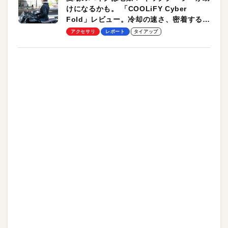
けになるかも。 「COOLiFY Cyber
Fold」レビュー。冷却の速さ、密着する冷
却プレート、シンプルな操作性がグッド！
アクセサリ
レポート
タイアップ