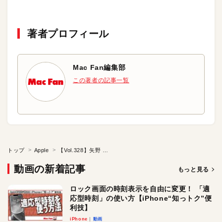
著者プロフィール
Mac Fan編集部
この著者の記事一覧
トップ
Apple
【Vol.328】矢野 充博 先生（『４つのツールを活用した中学理科の授業』）後編：iTeachersTV ～教育ICTの実践者たち～
動画の新着記事
もっと見る
ロック画面の時刻表示を自由に変更！ 「適
応型時刻」の使い方【iPhone“知っトク”便
利技】
iPhone
動画