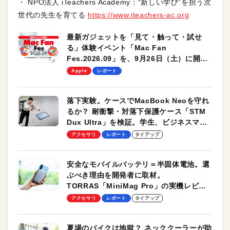
・ NPO法人 iTeachers Academy：“新しい学び”を担う次
世代の先生を育てる
https://www.iteachers-ac.org
最新ガジェットを「見て・触って・試せ
る」体験イベント「Mac Fan
Fes.2026.09」を、9月26日（土）に開催
します！
Apple
レポート
落下実験。ケースでMacBook Neoを守れ
るか？ 耐衝撃・対落下保護ケース「STM
Dux Ultra」を検証。学生、ビジネスマン
のモバイルユースに最適！
アクセサリ
レポート
タイアップ
安全なモバイルバッテリ＝半固体電池。選
ぶべき理由を開発者に取材。
TORRAS「MiniMag Pro」の実機レビュ
ーも
アクセサリ
レポート
タイアップ
夏場のバイクは地獄？ ネッククーラーが助