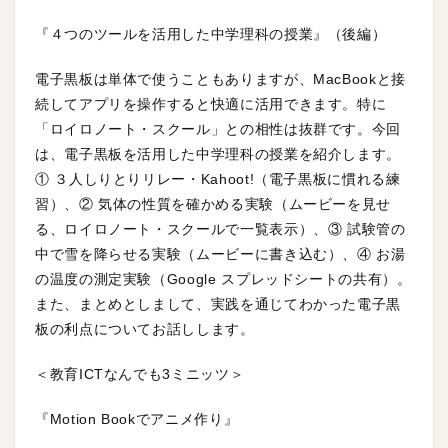
『４つのツールを活用した中学理科の授業』（後編）
電子黒板は単体で使うこともありますが、MacBookと接
続してアプリを操作すると快適に活用できます。特に
「ロイロノート・スクール」との相性は抜群です。今回
は、電子黒板を活用した中学理科の授業を紹介します。
① ３人しりとりリレー・Kahoot!（電子黒板に慣れる練
習）、② 気体の性質を確かめる実験（ムービーを見せ
る、ロイロノート・スクールで一覧表示）、③ 試験管の
中で雪を降らせる実験（ムービーに書き込む）、④ お湯
の温度の測定実験（Google スプレッドシートの共有）。
また、まとめとしまして、実践を通じてわかった電子黒
板の利点についてお話しします。
＜教育ICTなんでも3ミニッツ＞
『Motion Bookでアニメ作り』