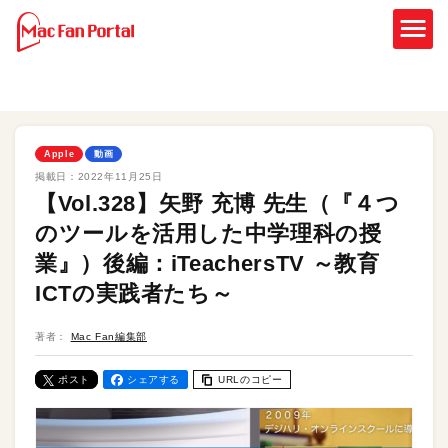
Apple
動画
掲載日：
2022年11月25日
【Vol.328】矢野 充博 先生（『４つ
のツールを活用した中学理科の授
業』）後編：iTeachersTV ～教育
ICTの実践者たち～
著者：
Mac Fan編集部
ポスト
シェアする
URLのコピー