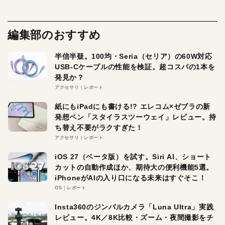
編集部のおすすめ
半信半疑。100均・Seria（セリア）の60W対応
USB-Cケーブルの性能を検証。超コスパの1本を
発見か？
アクセサリ
レポート
紙にもiPadにも書ける!? エレコム×ゼブラの新
発想ペン「スタイラスツーウェイ」レビュー。持
ち替え不要がラクすぎた！
アクセサリ
レポート
iOS 27（ベータ版）を試す。Siri AI、ショート
カットの自動作成ほか、期待大の便利機能5選。
iPhoneがAIの入り口になる未来はすぐそこ！
OS
レポート
Insta360のジンバルカメラ「Luna Ultra」実践
レビュー。4K／8K比較・ズーム・夜間撮影をチ