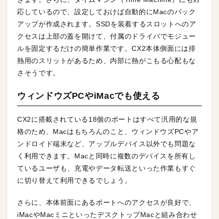
応しているので、設定しておけば自動的にMacのバック
アップが作成されます。SSDを装着するスロットへのア
クセスは上部の蓋を開けて、付属のドライバでモジュー
ルを固定するだけの簡単作業です。CX2本体側面には排
熱用のスリットがあるため、内部に熱がこもる心配もな
さそうです。
ウィンドウズPCやiMacでも使える
CX2に搭載されている18個のポートはすべて汎用的な規
格のため、Macはもちろんのこと、ウィンドウズPCやア
ンドロイド端末など、アップルデバイス以外でも問題な
く利用できます。Macと同時に複数のデバイスを所有し
ているユーザも、充電やデータ転送といった作業もすぐ
に切り替えて利用できるでしょう。
さらに、本体前面にあるポートへのアクセスが良好で、
iMacやMacミニといったデスクトップMacと組み合わせ