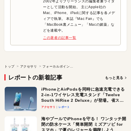
2002年よりフリーランスの編集者兼ライタ
ーとして活動を開始。 主にApple社の
Mac、iPhone、iPadに関する記事を各メデ
ィアで執筆。 本誌『Mac Fan』でも
「MacBook裏メニュー」「Macの媚薬」な
どを連載中。
この著者の記事一覧
トップ
アクセサリ
フォーカルポイント | TUNEWEAR ALMIGHTY DOCK CX2
レポートの新着記事
もっと見る
iPhoneとAirPodsを同時に急速充電できる
2-in-1ワイヤレス充電スタンド「Twelve
South HiRise 2 Deluxe」が登場。省スペ
ースでおしゃれに充電したい人にオスス
アクセサリ
レポート
メ！
海やプールでiPhoneを守る！ ワンタッチ開
閉の防水ケース「簡単開閉 ミズアソビ for
スマホ」で夏のレジャーを満喫しよう