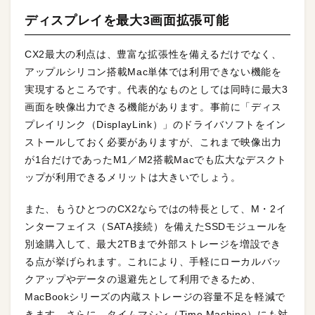
ディスプレイを最大3画面拡張可能
CX2最大の利点は、豊富な拡張性を備えるだけでなく、
アップルシリコン搭載Mac単体では利用できない機能を
実現するところです。代表的なものとしては同時に最大3
画面を映像出力できる機能があります。事前に「ディス
プレイリンク（DisplayLink）」のドライバソフトをイン
ストールしておく必要がありますが、これまで映像出力
が1台だけであったM1／M2搭載Macでも広大なデスクト
ップが利用できるメリットは大きいでしょう。
また、もうひとつのCX2ならではの特長として、M・2イ
ンターフェイス（SATA接続）を備えたSSDモジュールを
別途購入して、最大2TBまで外部ストレージを増設でき
る点が挙げられます。これにより、手軽にローカルバッ
クアップやデータの退避先として利用できるため、
MacBookシリーズの内蔵ストレージの容量不足を軽減で
きます。さらに、タイムマシン（Time Machine）にも対