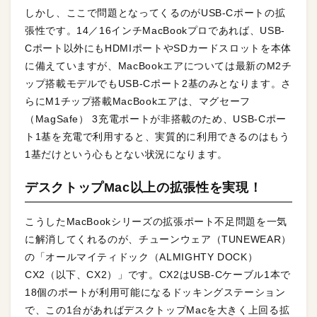
しかし、ここで問題となってくるのがUSB-Cポートの拡
張性です。14／16インチMacBookプロであれば、USB-
Cポート以外にもHDMIポートやSDカードスロットを本体
に備えていますが、MacBookエアについては最新のM2チ
ップ搭載モデルでもUSB-Cポート2基のみとなります。さ
らにM1チップ搭載MacBookエアは、マグセーフ
（MagSafe） 3充電ポートが非搭載のため、USB-Cポー
ト1基を充電で利用すると、実質的に利用できるのはもう
1基だけという心もとない状況になります。
デスクトップMac以上の拡張性を実現！
こうしたMacBookシリーズの拡張ポート不足問題を一気
に解消してくれるのが、チューンウェア（TUNEWEAR）
の「オールマイティドック（ALMIGHTY DOCK）
CX2（以下、CX2）」です。CX2はUSB-Cケーブル1本で
18個のポートが利用可能になるドッキングステーション
で、この1台があればデスクトップMacを大きく上回る拡