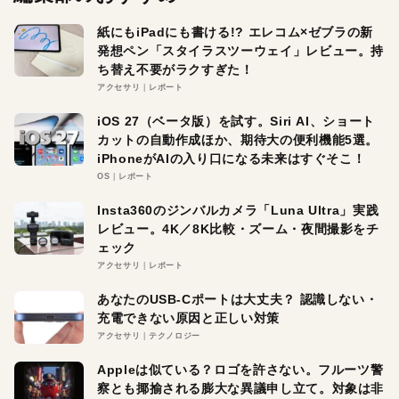
紙にもiPadにも書ける!? エレコム×ゼブラの新
発想ペン「スタイラスツーウェイ」レビュー。持
ち替え不要がラクすぎた！
アクセサリ
レポート
iOS 27（ベータ版）を試す。Siri AI、ショート
カットの自動作成ほか、期待大の便利機能5選。
iPhoneがAIの入り口になる未来はすぐそこ！
OS
レポート
Insta360のジンバルカメラ「Luna Ultra」実践
レビュー。4K／8K比較・ズーム・夜間撮影をチ
ェック
アクセサリ
レポート
あなたのUSB-Cポートは大丈夫？ 認識しない・
充電できない原因と正しい対策
アクセサリ
テクノロジー
Appleは似ている？ロゴを許さない。フルーツ警
察とも揶揄される膨大な異議申し立て。対象は非