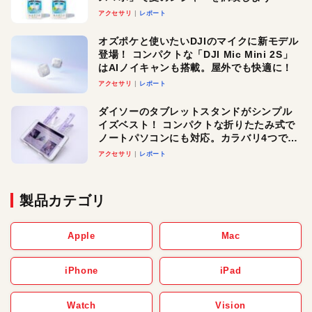
アクセサリ
レポート
オズポケと使いたいDJIのマイクに新モデル
登場！ コンパクトな「DJI Mic Mini 2S」
はAIノイキャンも搭載。屋外でも快適に！
アクセサリ
レポート
ダイソーのタブレットスタンドがシンプル
イズベスト！ コンパクトな折りたたみ式で
ノートパソコンにも対応。カラバリ4つで選
べる楽しさも
アクセサリ
レポート
製品カテゴリ
Apple
Mac
iPhone
iPad
Watch
Vision