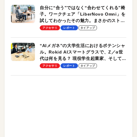
自分に“合う”ではなく“合わせてくれる”椅
子。ワークチェア「LiberNovo Omni」を
試してわかったその魅力。まさかのストレ
ッチ機能も搭載
アクセサリ
レポート
タイアップ
“AIメガネ”の大学生活におけるポテンシャ
ル。Rokid AIスマートグラスで、Z／α世
代は何を見る？ 現役学生起業家、そして教
授による体験会レポート【PR】
アクセサリ
レポート
タイアップ