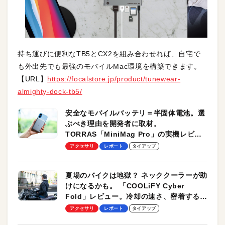
持ち運びに便利なTB5とCX2を組み合わせれば、自宅で
も外出先でも最強のモバイルMac環境を構築できます。
【URL】
https://focalstore.jp/product/tunewear-
almighty-dock-tb5/
安全なモバイルバッテリ＝半固体電池。選
ぶべき理由を開発者に取材。
TORRAS「MiniMag Pro」の実機レビュ
ーも
アクセサリ
レポート
タイアップ
夏場のバイクは地獄？ ネッククーラーが助
けになるかも。 「COOLiFY Cyber
Fold」レビュー。冷却の速さ、密着する冷
却プレート、シンプルな操作性がグッド！
アクセサリ
レポート
タイアップ