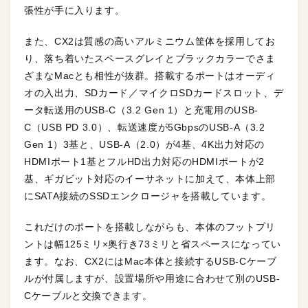
張性が手に入ります。
また、CX2は質感の高いアルミニウム筐体を採用してお
り、落ち着いたスペースグレイとブラックカラーでさま
ざまなMacとも相性が抜群。搭載するポートはオーディ
オの入出力、SDカード／マイクロSDカードスロット、デ
ータ転送用のUSB-C（3.2 Gen 1）と充電用のUSB-
C（USB PD 3.0）、転送速度が5GbpsのUSB-A（3.2
Gen 1）3基と、USB-A（2.0）が4基、4K出力対応の
HDMIポート1基とフルHD出力対応のHDMIポートが2
基、ギガビット対応のイーサネットに加えて、本体上部
にSATA接続のSSDエンクロージャを搭載しています。
これだけのポートを搭載しながらも、本体のフットプリ
ントは幅125ミリ×奥行き73ミリと省スペースになってい
ます。なお、CX2にはMac本体と接続するUSB-Cケーブ
ルが付属しますが、設置場所や用途に合わせて別のUSB-
Cケーブルと交換できます。