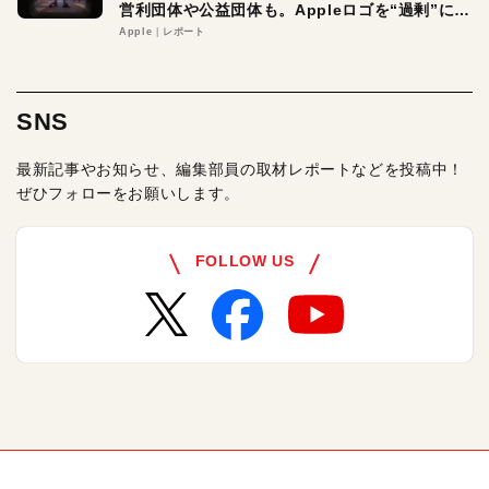
営利団体や公益団体も。Appleロゴを“過剰”に守
る理由とは
Apple
レポート
SNS
最新記事やお知らせ、編集部員の取材レポートなどを投稿中！
ぜひフォローをお願いします。
FOLLOW US