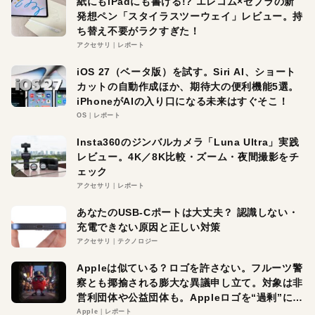
紙にもiPadにも書ける!? エレコム×ゼブラの新
発想ペン「スタイラスツーウェイ」レビュー。持
ち替え不要がラクすぎた！
アクセサリ
レポート
iOS 27（ベータ版）を試す。Siri AI、ショート
カットの自動作成ほか、期待大の便利機能5選。
iPhoneがAIの入り口になる未来はすぐそこ！
OS
レポート
Insta360のジンバルカメラ「Luna Ultra」実践
レビュー。4K／8K比較・ズーム・夜間撮影をチ
ェック
アクセサリ
レポート
あなたのUSB-Cポートは大丈夫？ 認識しない・
充電できない原因と正しい対策
アクセサリ
テクノロジー
Appleは似ている？ロゴを許さない。フルーツ警
察とも揶揄される膨大な異議申し立て。対象は非
営利団体や公益団体も。Appleロゴを“過剰”に守
る理由とは
Apple
レポート