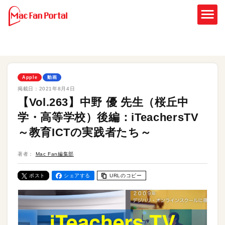
Apple
動画
掲載日：
2021年8月4日
【Vol.263】中野 優 先生（桜丘中
学・高等学校）後編：iTeachersTV
～教育ICTの実践者たち～
著者：
Mac Fan編集部
ポスト
シェアする
URLのコピー