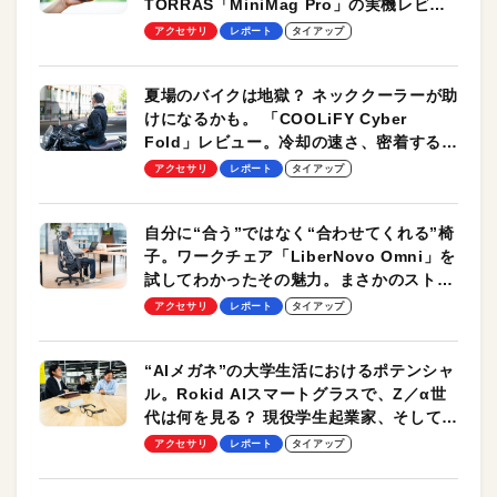
TORRAS「MiniMag Pro」の実機レビュ
ーも
アクセサリ
レポート
タイアップ
夏場のバイクは地獄？ ネッククーラーが助
けになるかも。 「COOLiFY Cyber
Fold」レビュー。冷却の速さ、密着する冷
却プレート、シンプルな操作性がグッド！
アクセサリ
レポート
タイアップ
自分に“合う”ではなく“合わせてくれる”椅
子。ワークチェア「LiberNovo Omni」を
試してわかったその魅力。まさかのストレ
ッチ機能も搭載
アクセサリ
レポート
タイアップ
“AIメガネ”の大学生活におけるポテンシャ
ル。Rokid AIスマートグラスで、Z／α世
代は何を見る？ 現役学生起業家、そして教
授による体験会レポート【PR】
アクセサリ
レポート
タイアップ