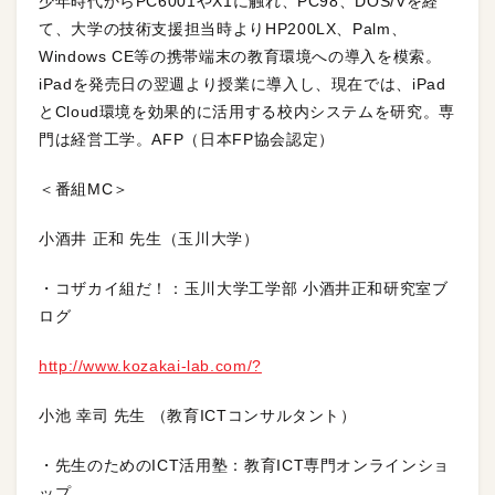
少年時代からPC6001やX1に触れ、PC98、DOS/Vを経
て、大学の技術支援担当時よりHP200LX、Palm、
Windows CE等の携帯端末の教育環境への導入を模索。
iPadを発売日の翌週より授業に導入し、現在では、iPad
とCloud環境を効果的に活用する校内システムを研究。専
門は経営工学。AFP（日本FP協会認定）
＜番組MC＞
小酒井 正和 先生（玉川大学）
・コザカイ組だ！：玉川大学工学部 小酒井正和研究室ブ
ログ
http://www.kozakai-lab.com/?
小池 幸司 先生 （教育ICTコンサルタント）
・先生のためのICT活用塾：教育ICT専門オンラインショ
ップ