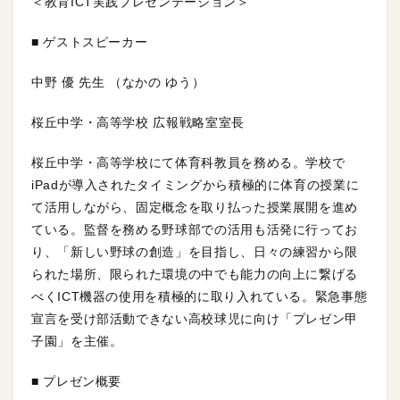
＜教育ICT実践プレゼンテーション＞
■ ゲストスピーカー
中野 優 先生 （なかの ゆう）
桜丘中学・高等学校 広報戦略室室長
桜丘中学・高等学校にて体育科教員を務める。学校で
iPadが導入されたタイミングから積極的に体育の授業に
て活用しながら、固定概念を取り払った授業展開を進め
ている。監督を務める野球部での活用も活発に行ってお
り、「新しい野球の創造」を目指し、日々の練習から限
られた場所、限られた環境の中でも能力の向上に繋げる
べくICT機器の使用を積極的に取り入れている。緊急事態
宣言を受け部活動できない高校球児に向け「プレゼン甲
子園」を主催。
■ プレゼン概要