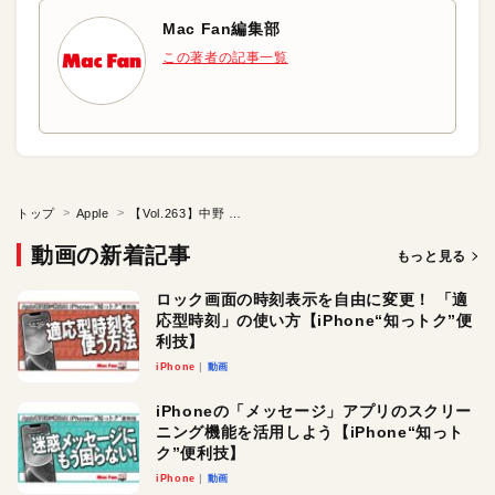
Mac Fan編集部
この著者の記事一覧
トップ
Apple
【Vol.263】中野 優 先生（桜丘中学・高等学校）後編：iTeachersTV ～教育ICTの実践者たち～
動画の新着記事
もっと見る
ロック画面の時刻表示を自由に変更！ 「適
応型時刻」の使い方【iPhone“知っトク”便
利技】
iPhone
動画
iPhoneの「メッセージ」アプリのスクリー
ニング機能を活用しよう【iPhone“知っト
ク”便利技】
iPhone
動画