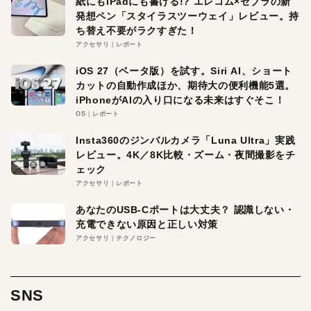
紙にもiPadにも書ける!? エレコム×ゼブラの新
発想ペン「スタイラスツーウェイ」レビュー。持
ち替え不要がラクすぎた！
アクセサリ
レポート
iOS 27（ベータ版）を試す。Siri AI、ショート
カットの自動作成ほか、期待大の便利機能5選。
iPhoneがAIの入り口になる未来はすぐそこ！
OS
レポート
Insta360のジンバルカメラ「Luna Ultra」実践
レビュー。4K／8K比較・ズーム・夜間撮影をチ
ェック
アクセサリ
レポート
あなたのUSB-Cポートは大丈夫？ 認識しない・
充電できない原因と正しい対策
アクセサリ
テクノロジー
SNS