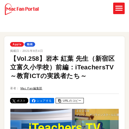
Apple
動画
掲載日：
2021年8月4日
【Vol.258】岩本 紅葉 先生（新宿区
立富久小学校）前編：iTeachersTV
～教育ICTの実践者たち～
著者：
Mac Fan編集部
ポスト
シェアする
URLのコピー