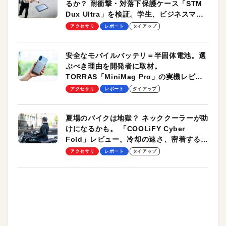
るか？ 耐衝撃・対落下保護ケース「STM
Dux Ultra」を検証。学生、ビジネスマン
のモバイルユースに最適！
アクセサリ
レポート
タイアップ
安全なモバイルバッテリ＝半固体電池。選
ぶべき理由を開発者に取材。
TORRAS「MiniMag Pro」の実機レビュ
ーも
アクセサリ
レポート
タイアップ
夏場のバイクは地獄？ ネッククーラーが助
けになるかも。 「COOLiFY Cyber
Fold」レビュー。冷却の速さ、密着する冷
却プレート、シンプルな操作性がグッド！
アクセサリ
レポート
タイアップ