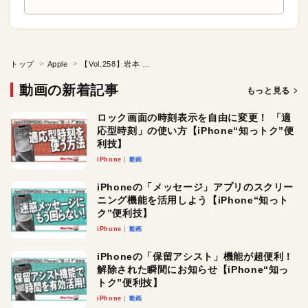
トップ
Apple
【Vol.258】岩本 紅葉 先生（新宿区立富久小学校）前編：iTeachersTV ～教育ICTの実践者たち～
動画の新着記事
もっと見る
ロック画面の時刻表示を自由に変更！ 「適
応型時刻」の使い方【iPhone“知っトク”便
利技】
iPhone
動画
iPhoneの「メッセージ」アプリのスクリー
ニング機能を活用しよう【iPhone“知っト
ク”便利技】
iPhone
動画
iPhoneの「保留アシスト」機能が超便利！
解除された瞬間にお知らせ【iPhone“知っ
トク”便利技】
iPhone
動画