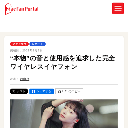
アクセサリ
レポート
掲載日：
2021年3月2日
“本物”の音と使用感を追求した完全
ワイヤレスイヤフォン
著者：
松山茂
ポスト
シェアする
URLのコピー