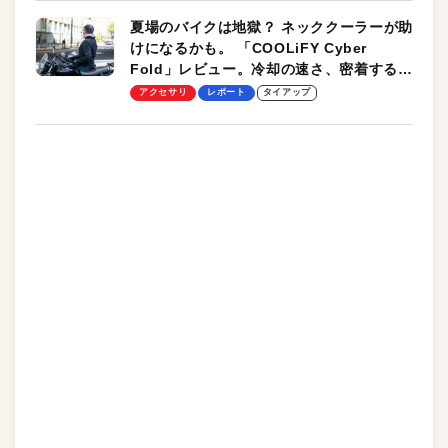
夏場のバイクは地獄？ ネッククーラーが助
けになるかも。 「COOLiFY Cyber
Fold」レビュー。冷却の速さ、密着する冷
却プレート、シンプルな操作性がグッド！
アクセサリ
レポート
タイアップ