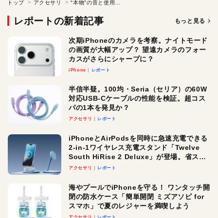
トップ
アクセサリ
“本物”の音と使用感を追求した完全ワイヤレスイヤフォン
レポートの新着記事
もっと見る
次期iPhoneのカメラを考察。ナイトモード
の画質が大幅アップ？ 望遠カメラのフォー
カスがさらにシャープに？
iPhone
レポート
半信半疑。100均・Seria（セリア）の60W
対応USB-Cケーブルの性能を検証。超コス
パの1本を発見か？
アクセサリ
レポート
iPhoneとAirPodsを同時に急速充電できる
2-in-1ワイヤレス充電スタンド「Twelve
South HiRise 2 Deluxe」が登場。省スペ
ースでおしゃれに充電したい人にオスス
アクセサリ
レポート
メ！
海やプールでiPhoneを守る！ ワンタッチ開
閉の防水ケース「簡単開閉 ミズアソビ for
スマホ」で夏のレジャーを満喫しよう
アクセサリ
レポート