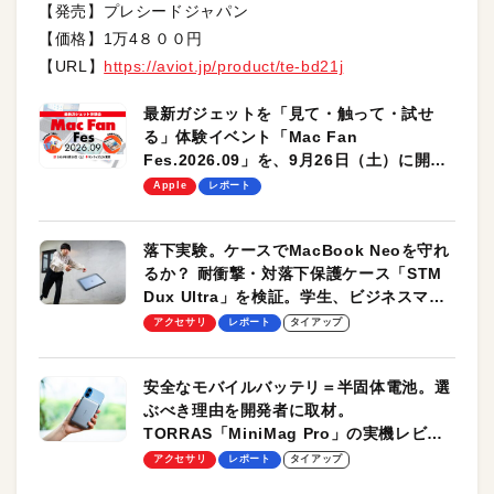
【発売】プレシードジャパン
【価格】1万4８００円
【URL】
https://aviot.jp/product/te-bd21j
最新ガジェットを「見て・触って・試せ
る」体験イベント「Mac Fan
Fes.2026.09」を、9月26日（土）に開催
します！
Apple
レポート
落下実験。ケースでMacBook Neoを守れ
るか？ 耐衝撃・対落下保護ケース「STM
Dux Ultra」を検証。学生、ビジネスマン
のモバイルユースに最適！
アクセサリ
レポート
タイアップ
安全なモバイルバッテリ＝半固体電池。選
ぶべき理由を開発者に取材。
TORRAS「MiniMag Pro」の実機レビュ
ーも
アクセサリ
レポート
タイアップ