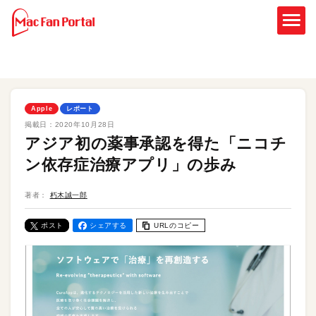
Apple
レポート
掲載日：
2020年10月28日
アジア初の薬事承認を得た「ニコチ
ン依存症治療アプリ」の歩み
著者：
朽木誠一郎
ポスト
シェアする
URLのコピー