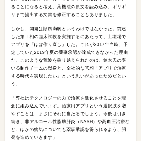
ることになると考え、薬機法の原文を読み込み、ギリギ
リまで提出する文書を修正することもありました」
しかし、開発は順風満帆というわけではなかった。前述
した第Ⅲ相の臨床試験を実施するにあたって、土壇場で
アプリを「ほぼ作り直し」した。これが2017年当時、予
定していた2019年夏の薬事承認が達成できなかった理由
だ。このような荒波を乗り越えられたのは、鈴木氏の率
いる制作チームの献身と、全社的な悲願「アプリで治療
する時代を実現したい」という思いがあったためだとい
う。
「弊社はテクノロジーの力で治療を進化させることを理
念に組み込んでいます。治療用アプリという選択肢を増
やすことは、まさにそれに当たるでしょう。今後は引き
続き、非アルコール性脂肪肝炎（NASH）や高血圧治療な
ど、ほかの病気についても薬事承認を得られるよう、開
発を進めていきます」