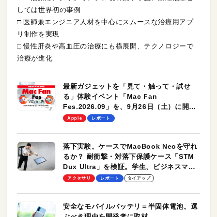
しては世界初の事例
□ 医師兼エンジニア人材を中心にスムースな治療用アプ
リ制作を実現
□ 慢性肝炎や高血圧の治療にも横展開、テクノロジーで
治療が進化
最新ガジェットを「見て・触って・試せ
る」体験イベント「Mac Fan
Fes.2026.09」を、9月26日（土）に開催
します！
Apple
レポート
落下実験。ケースでMacBook Neoを守れ
るか？ 耐衝撃・対落下保護ケース「STM
Dux Ultra」を検証。学生、ビジネスマン
のモバイルユースに最適！
アクセサリ
レポート
タイアップ
安全なモバイルバッテリ＝半固体電池。選
ぶべき理由を開発者に取材。