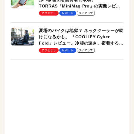
TORRAS「MiniMag Pro」の実機レビュ
ーも
アクセサリ
レポート
タイアップ
夏場のバイクは地獄？ ネッククーラーが助
けになるかも。 「COOLiFY Cyber
Fold」レビュー。冷却の速さ、密着する冷
却プレート、シンプルな操作性がグッド！
アクセサリ
レポート
タイアップ