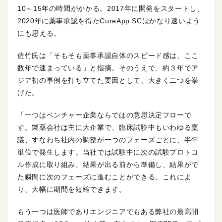
10～15年の時間がかかる。2017年に開発をスタートし、
2020年に薬事承認を得たCureApp SCはかなり速いよう
にも思える。
佐竹氏は「そもそも薬事承認自体のスピード感は、ここ
数年で速まっている」と指摘。そのうえで、約３年でア
ジア初の事例を打ち立てた要因として、大きく二つを挙
げた。
「一つはベンチャー企業ならではの意思決定フローで
す。製薬会社は主に大企業で、臨床試験中もいわゆる稟
議、すなわち社内の調整が一つのフェーズごとに、半年
単位で発生します。当社では試験中に次の試験プロトコ
ル作成に取り組み、結果が出る前から準備し、結果がで
た瞬間に次のフェーズに進むことができる。これによ
り、大幅に期間を短縮できます。
もう一つは医師でありエンジニアでもある弊社の最高開