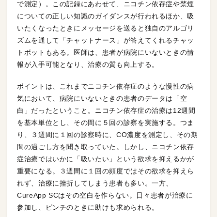
で測定）。この記録にあわせて、ニコチン依存症や禁煙
についての正しい知識のガイダンスが行われるほか、吸
いたくなったときにメッセージを送ると独自のアルゴリ
ズムを通して「チャットナース」が答えてくれるチャッ
トボットもある。医師は、患者が病院にいないときの情
報が入手可能となり、治療の質も向上する。
ポイントは、これまでニコチン依存症のような慢性の病
気において、病院にいないときの患者のデータは「空
白」だったということ。ニコチン依存症の治療は12週間
を基本単位とし、その間に５回の診察を実施する。つま
り、３週間に１回の診察時に、CO濃度を測定し、その期
間の過ごし方を聞き取っていた。しかし、ニコチン依存
症治療ではいかに「吸いたい」という欲求を抑えるかが
重要になる。３週間に１回の頻度ではその欲求を抑えら
れず、治療に挫折してしまう患者も多い。一方、
CureApp SCはその空白を作らない。日々患者が治療に
参加し、ピンチのときに助けも求められる。