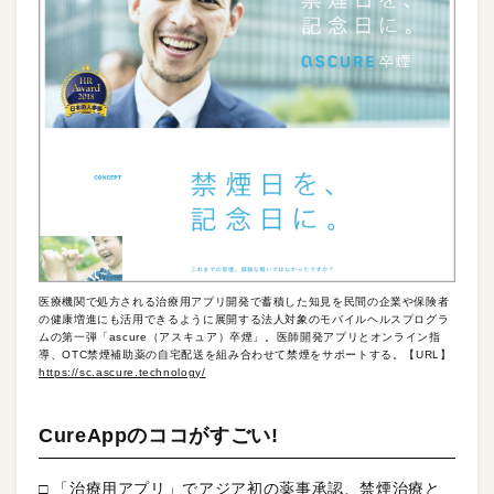
医療機関で処方される治療用アプリ開発で蓄積した知見を民間の企業や保険者
の健康増進にも活用できるように展開する法人対象のモバイルヘルスプログラ
ムの第一弾「ascure（アスキュア）卒煙」。医師開発アプリとオンライン指
導、OTC禁煙補助薬の自宅配送を組み合わせて禁煙をサポートする。【URL】
https://sc.ascure.technology/
CureAppのココがすごい!
□ 「治療用アプリ」でアジア初の薬事承認、禁煙治療と