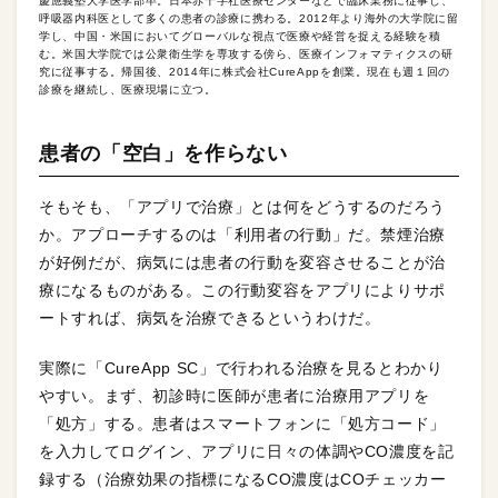
慶應義塾大学医学部卒。日本赤十字社医療センターなどで臨床業務に従事し、
呼吸器内科医として多くの患者の診療に携わる。2012年より海外の大学院に留
学し、中国・米国においてグローバルな視点で医療や経営を捉える経験を積
む。米国大学院では公衆衛生学を専攻する傍ら、医療インフォマティクスの研
究に従事する。帰国後、2014年に株式会社CureAppを創業。現在も週１回の
診療を継続し、医療現場に立つ。
患者の「空白」を作らない
そもそも、「アプリで治療」とは何をどうするのだろう
か。アプローチするのは「利用者の行動」だ。禁煙治療
が好例だが、病気には患者の行動を変容させることが治
療になるものがある。この行動変容をアプリによりサポ
ートすれば、病気を治療できるというわけだ。
実際に「CureApp SC」で行われる治療を見るとわかり
やすい。まず、初診時に医師が患者に治療用アプリを
「処方」する。患者はスマートフォンに「処方コード」
を入力してログイン、アプリに日々の体調やCO濃度を記
録する（治療効果の指標になるCO濃度はCOチェッカー