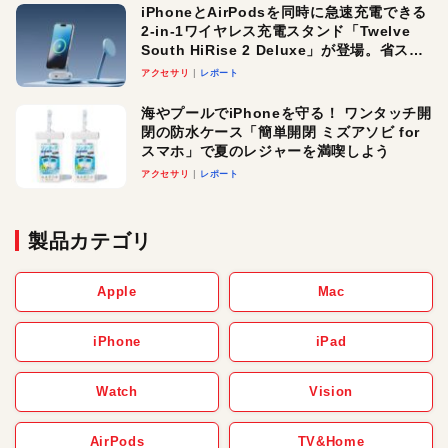
iPhoneとAirPodsを同時に急速充電できる
2-in-1ワイヤレス充電スタンド「Twelve
South HiRise 2 Deluxe」が登場。省スペ
ースでおしゃれに充電したい人にオスス
アクセサリ
レポート
メ！
海やプールでiPhoneを守る！ ワンタッチ開
閉の防水ケース「簡単開閉 ミズアソビ for
スマホ」で夏のレジャーを満喫しよう
アクセサリ
レポート
製品カテゴリ
Apple
Mac
iPhone
iPad
Watch
Vision
AirPods
TV&Home