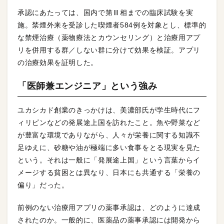
承認にあたっては、国内で第Ⅲ相までの臨床試験を実
施。禁煙外来を受診した喫煙者584例を対象とし、標準的
な禁煙治療（薬物療法とカウンセリング）と治療用アプ
リを併用する群／しない群に分けて効果を検証。アプリ
の治療効果を証明した。
「医師兼エンジニア」という強み
ユカシカド創業のきっかけは、美濃部氏が学生時代にフ
ィリピンなどの発展途上国を訪れたこと。魚や野菜など
が豊富な環境でありながら、人々が栄養に関する知識不
足ゆえに、砂糖や油が極端に多い食事をとる現実を見た
という。それは一般に「発展途上国」という言葉からイ
メージする貧困とは異なり、日本にも共通する「栄養の
偏り」だった。
前例のない治療用アプリの薬事承認は、どのように達成
されたのか。一般的に、医薬品の薬事承認には開発から