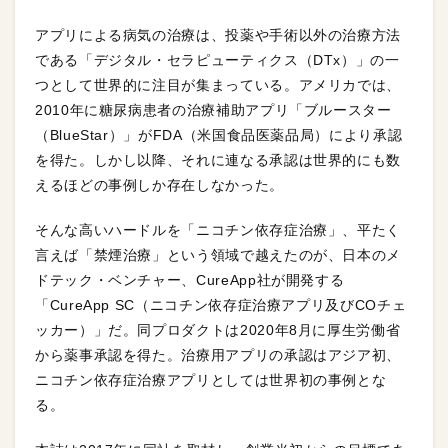
アプリによる病気の治療は、投薬や手術以外の治療方法
である「デジタル・セラピューティクス（DTx）」の一
つとして世界的に注目が集まっている。アメリカでは、
2010年に糖尿病患者の治療補助アプリ「ブルースター
（BlueStar）」がFDA（米国食品医薬品局）により承認
を得た。しかし以降、それに連なる承認は世界的にも数
えるほどの事例しか存在しなかった。
そんな高いハードルを「ニコチン依存症治療」、平たく
言えば「禁煙治療」という領域で越えたのが、日本のメ
ドテック・ベンチャー、CureApp社が開発する
「CureApp SC（ニコチン依存症治療アプリ及びCOチェ
ッカー）」だ。同プロダクトは2020年8月に厚生労働省
から薬事承認を得た。治療用アプリの承認はアジア初、
ニコチン依存症治療アプリとしては世界初の事例とな
る。