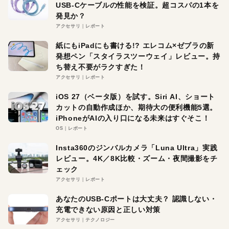
USB-Cケーブルの性能を検証。超コスパの1本を
発見か？
アクセサリ
レポート
紙にもiPadにも書ける!? エレコム×ゼブラの新
発想ペン「スタイラスツーウェイ」レビュー。持
ち替え不要がラクすぎた！
アクセサリ
レポート
iOS 27（ベータ版）を試す。Siri AI、ショート
カットの自動作成ほか、期待大の便利機能5選。
iPhoneがAIの入り口になる未来はすぐそこ！
OS
レポート
Insta360のジンバルカメラ「Luna Ultra」実践
レビュー。4K／8K比較・ズーム・夜間撮影をチ
ェック
アクセサリ
レポート
あなたのUSB-Cポートは大丈夫？ 認識しない・
充電できない原因と正しい対策
アクセサリ
テクノロジー