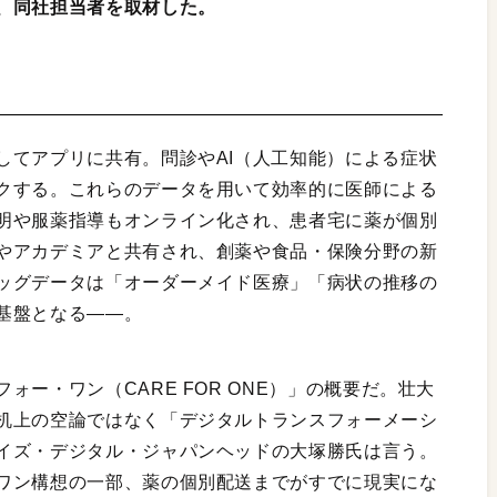
、同社担当者を取材した。
してアプリに共有。問診やAI（人工知能）による症状
クする。これらのデータを用いて効率的に医師による
明や服薬指導もオンライン化され、患者宅に薬が個別
やアカデミアと共有され、創薬や食品・保険分野の新
ッグデータは「オーダーメイド医療」「病状の推移の
基盤となる——。
ー・ワン（CARE FOR ONE）」の概要だ。壮大
机上の空論ではなく「デジタルトランスフォーメーシ
イズ・デジタル・ジャパンヘッドの大塚勝氏は言う。
ワン構想の一部、薬の個別配送までがすでに現実にな