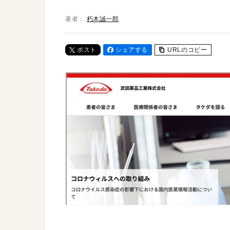
著者：
朽木誠一郎
ポスト
シェアする
URLのコピー