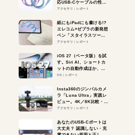
応USB-Cケーブルの性能
を検証。超コスパの1本を
アクセサリ
レポート
発見か？
紙にもiPadにも書ける!?
エレコム×ゼブラの新発想
ペン「スタイラスツーウ
ェイ」レビュー。持ち替
アクセサリ
レポート
え不要がラクすぎた！
iOS 27（ベータ版）を試
す。Siri AI、ショートカ
ットの自動作成ほか、期
待大の便利機能5選。
OS
レポート
iPhoneがAIの入り口にな
る未来はすぐそこ！
Insta360のジンバルカメ
ラ「Luna Ultra」実践レ
ビュー。4K／8K比較・ズ
ーム・夜間撮影をチェッ
アクセサリ
レポート
ク
あなたのUSB-Cポートは
大丈夫？ 認識しない・充
電できない原因と正しい