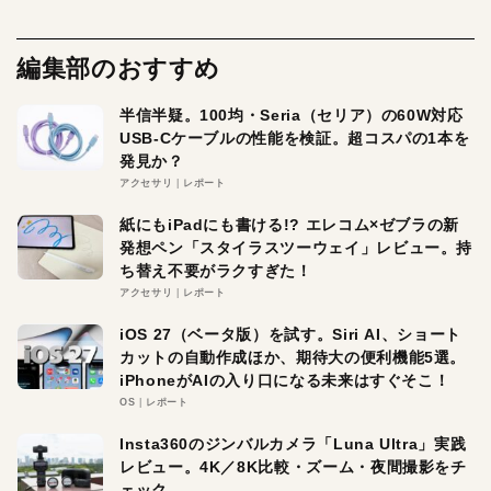
編集部のおすすめ
半信半疑。100均・Seria（セリア）の60W対応
USB-Cケーブルの性能を検証。超コスパの1本を
発見か？
アクセサリ
レポート
紙にもiPadにも書ける!? エレコム×ゼブラの新
発想ペン「スタイラスツーウェイ」レビュー。持
ち替え不要がラクすぎた！
アクセサリ
レポート
iOS 27（ベータ版）を試す。Siri AI、ショート
カットの自動作成ほか、期待大の便利機能5選。
iPhoneがAIの入り口になる未来はすぐそこ！
OS
レポート
Insta360のジンバルカメラ「Luna Ultra」実践
レビュー。4K／8K比較・ズーム・夜間撮影をチ
ェック