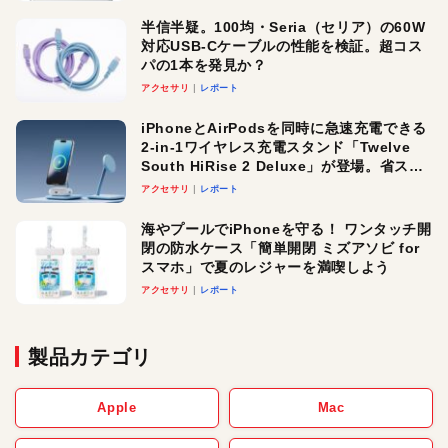
半信半疑。100均・Seria（セリア）の60W
対応USB-Cケーブルの性能を検証。超コス
パの1本を発見か？
アクセサリ
レポート
iPhoneとAirPodsを同時に急速充電できる
2-in-1ワイヤレス充電スタンド「Twelve
South HiRise 2 Deluxe」が登場。省スペ
ースでおしゃれに充電したい人にオスス
アクセサリ
レポート
メ！
海やプールでiPhoneを守る！ ワンタッチ開
閉の防水ケース「簡単開閉 ミズアソビ for
スマホ」で夏のレジャーを満喫しよう
アクセサリ
レポート
製品カテゴリ
Apple
Mac