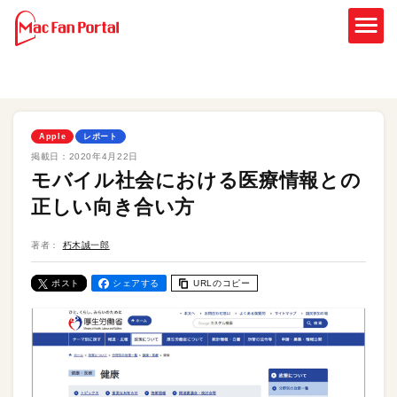
Apple
レポート
掲載日：
2020年4月22日
モバイル社会における医療情報との
正しい向き合い方
著者：
朽木誠一郎
ポスト
シェアする
URLのコピー