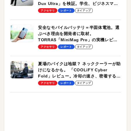
Dux Ultra」を検証。学生、ビジネスマン
のモバイルユースに最適！
アクセサリ
レポート
タイアップ
安全なモバイルバッテリ＝半固体電池。選
ぶべき理由を開発者に取材。
TORRAS「MiniMag Pro」の実機レビュ
ーも
アクセサリ
レポート
タイアップ
夏場のバイクは地獄？ ネッククーラーが助
けになるかも。 「COOLiFY Cyber
Fold」レビュー。冷却の速さ、密着する冷
却プレート、シンプルな操作性がグッド！
アクセサリ
レポート
タイアップ