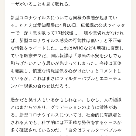
ーザがいることも見て取れる。
新型コロナウイルスについても同様の事態が起きてい
る。たとえば愛知県警は4月10日、広報課の公式ツイッタ
ーで「深く息を吸って10秒我慢し、 咳や息切れがなけれ
ば、新型コロナウイルス感染の可能性は低い」と不正確
な情報をツイートした。これはWHOなども明確に否定し
ている医療デマだ。同広報課は「県民の不安を少しでも
和らげたいという思いが先走ってしまった。今後は真偽
を確認し、慎重な情報提供を心がけたい」とコメントし
ているが、これはまさにフィルターバブルとエコーチェ
ンバー現象の合わせ技だろう。
愚かだと笑う人もいるかもしれない。しかし、人の認識
とはまだらであり、グラデーションのように濃淡があ
る。新型コロナウイルスについては、社会的に有識者と
される人でも、科学的には不正確な発信をするケースが
多く確認されているのだ。「自分はフィルターバブルや