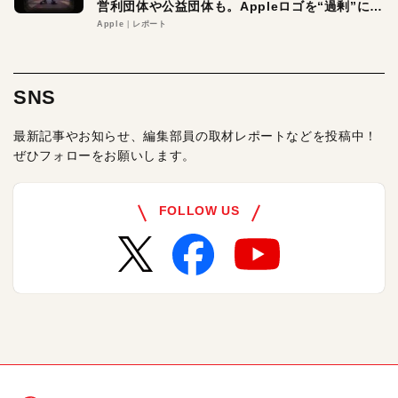
営利団体や公益団体も。Appleロゴを“過剰”に守
る理由とは
Apple
レポート
SNS
最新記事やお知らせ、編集部員の取材レポートなどを投稿中！
ぜひフォローをお願いします。
FOLLOW US