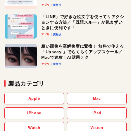
アプリ
便利技
「LINE」で好きな絵文字を使ってリアクシ
ョンする方法／「既読スルー」が気まずい
ときに便利です！
アプリ
便利技
粗い画像を高解像度に変換！ 無料で使える
「Upscayl」でらくらくアップスケール／
Macで速攻！AI活用テク
アプリ
便利技
製品カテゴリ
Apple
Mac
iPhone
iPad
Watch
Vision