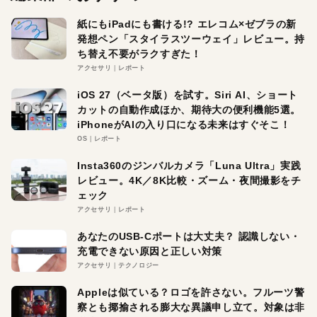
紙にもiPadにも書ける!? エレコム×ゼブラの新
発想ペン「スタイラスツーウェイ」レビュー。持
ち替え不要がラクすぎた！
アクセサリ
レポート
iOS 27（ベータ版）を試す。Siri AI、ショート
カットの自動作成ほか、期待大の便利機能5選。
iPhoneがAIの入り口になる未来はすぐそこ！
OS
レポート
Insta360のジンバルカメラ「Luna Ultra」実践
レビュー。4K／8K比較・ズーム・夜間撮影をチ
ェック
アクセサリ
レポート
あなたのUSB-Cポートは大丈夫？ 認識しない・
充電できない原因と正しい対策
アクセサリ
テクノロジー
Appleは似ている？ロゴを許さない。フルーツ警
察とも揶揄される膨大な異議申し立て。対象は非