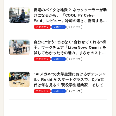
夏場のバイクは地獄？ ネッククーラーが助
けになるかも。 「COOLiFY Cyber
Fold」レビュー。冷却の速さ、密着する冷
却プレート、シンプルな操作性がグッド！
アクセサリ
レポート
タイアップ
自分に“合う”ではなく“合わせてくれる”椅
子。ワークチェア「LiberNovo Omni」を
試してわかったその魅力。まさかのストレ
ッチ機能も搭載
アクセサリ
レポート
タイアップ
“AIメガネ”の大学生活におけるポテンシャ
ル。Rokid AIスマートグラスで、Z／α世
代は何を見る？ 現役学生起業家、そして教
授による体験会レポート【PR】
アクセサリ
レポート
タイアップ