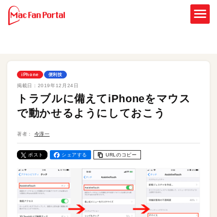
iPhone
便利技
掲載日：
2019年12月24日
トラブルに備えてiPhoneをマウス
で動かせるようにしておこう
著者：
今淳一
ポスト
シェアする
URLのコピー