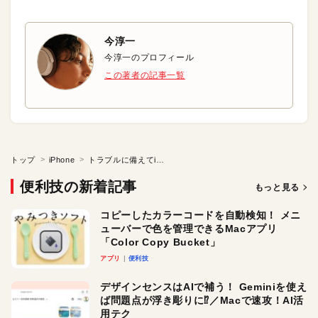
今淳一
今淳一のプロフィール
この著者の記事一覧
トップ
iPhone
トラブルに備えてiPhoneをマウスで動かせるようにしておこう
便利技の新着記事
もっと見る
コピーしたカラーコードを自動検知！ メニ
ューバーで色を管理できるMacアプリ
「Color Copy Bucket」
アプリ
便利技
デザインセンスはAIで補う！ Geminiを使え
ば問題点が浮き彫りに⁉︎／Macで速攻！AI活
用テク