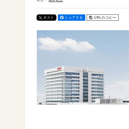
著者：
牧野武文
ポスト
シェアする
URLのコピー