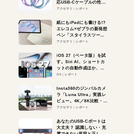
応USB-Cケーブルの性能
を検証。超コスパの1本を
アクセサリ
レポート
発見か？
紙にもiPadにも書ける!?
エレコム×ゼブラの新発想
ペン「スタイラスツーウ
ェイ」レビュー。持ち替
アクセサリ
レポート
え不要がラクすぎた！
iOS 27（ベータ版）を試
す。Siri AI、ショートカ
ットの自動作成ほか、期
待大の便利機能5選。
OS
レポート
iPhoneがAIの入り口にな
る未来はすぐそこ！
Insta360のジンバルカメ
ラ「Luna Ultra」実践レ
ビュー。4K／8K比較・ズ
ーム・夜間撮影をチェッ
アクセサリ
レポート
ク
あなたのUSB-Cポートは
大丈夫？ 認識しない・充
電できない原因と正しい