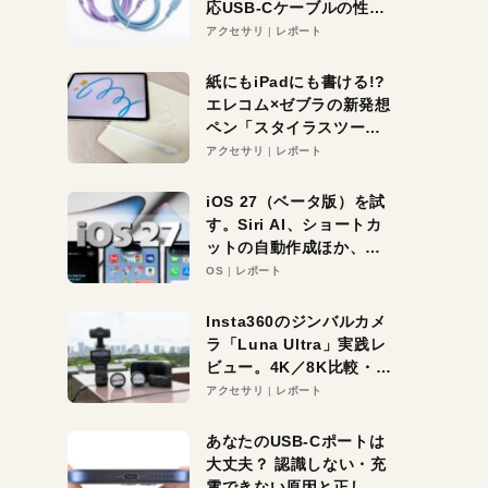
応USB-Cケーブルの性能
を検証。超コスパの1本を
アクセサリ
レポート
発見か？
紙にもiPadにも書ける!?
エレコム×ゼブラの新発想
ペン「スタイラスツーウ
ェイ」レビュー。持ち替
アクセサリ
レポート
え不要がラクすぎた！
iOS 27（ベータ版）を試
す。Siri AI、ショートカ
ットの自動作成ほか、期
待大の便利機能5選。
OS
レポート
iPhoneがAIの入り口にな
る未来はすぐそこ！
Insta360のジンバルカメ
ラ「Luna Ultra」実践レ
ビュー。4K／8K比較・ズ
ーム・夜間撮影をチェッ
アクセサリ
レポート
ク
あなたのUSB-Cポートは
大丈夫？ 認識しない・充
電できない原因と正しい