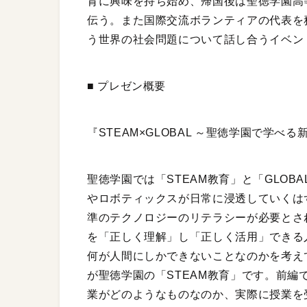
育に興味を持ち始め、帰国後は聖徳学園高
伝う。また国際交流ボランティアの代表を務
う世界の社会問題について話し合うイベン
■ プレゼン概要
『STEAM×GLOBAL ～聖徳学園で学べ
聖徳学園では「STEAM教育」と「GLOB
やロボティックスが日常に浸透していくは
準のテクノロジーのリテラシーが必要とさ
を「正しく理解」し「正しく活用」できる
何が人間にしかできないことなのかを考え
が聖徳学園の「STEAM教育」です。前編
業がどのようなものなのか、実際に授業を