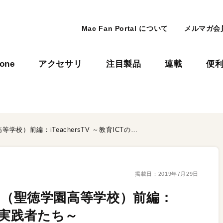
Mac Fan Portal について
メルマガ会
hone
アクセサリ
注目製品
連載
便
【Vol.187】石井 喜大 さん（聖徳学園高等学校）前編：iTeachersTV ～教育ICTの実践者たち～
掲載日：
2019年7月29日
 さん（聖徳学園高等学校）前編：
CTの実践者たち～