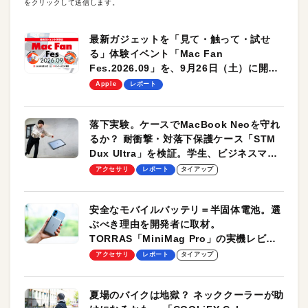
をクリックして送信します。
最新ガジェットを「見て・触って・試せ
る」体験イベント「Mac Fan
Fes.2026.09」を、9月26日（土）に開催
します！
Apple
レポート
落下実験。ケースでMacBook Neoを守れ
るか？ 耐衝撃・対落下保護ケース「STM
Dux Ultra」を検証。学生、ビジネスマン
のモバイルユースに最適！
アクセサリ
レポート
タイアップ
安全なモバイルバッテリ＝半固体電池。選
ぶべき理由を開発者に取材。
TORRAS「MiniMag Pro」の実機レビュ
ーも
アクセサリ
レポート
タイアップ
夏場のバイクは地獄？ ネッククーラーが助