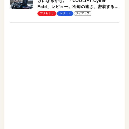
けになるかも。 「COOLiFY Cyber
Fold」レビュー。冷却の速さ、密着する冷
却プレート、シンプルな操作性がグッド！
アクセサリ
レポート
タイアップ