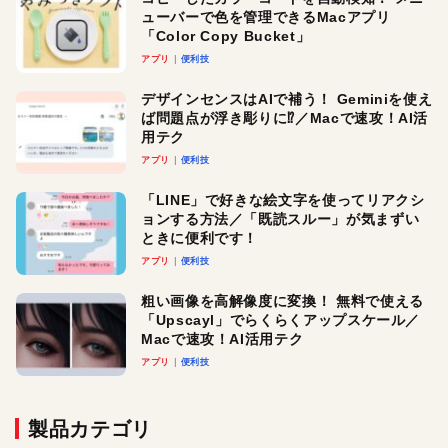
ューバーで色を管理できるMacアプリ
「Color Copy Bucket」
アプリ
便利技
デザインセンスはAIで補う！ Geminiを使え
ば問題点が浮き彫りに⁉︎／Macで速攻！AI活
用テク
アプリ
便利技
「LINE」で好きな絵文字を使ってリアクシ
ョンする方法／「既読スルー」が気まずい
ときに便利です！
アプリ
便利技
粗い画像を高解像度に変換！ 無料で使える
「Upscayl」でらくらくアップスケール／
Macで速攻！AI活用テク
アプリ
便利技
製品カテゴリ