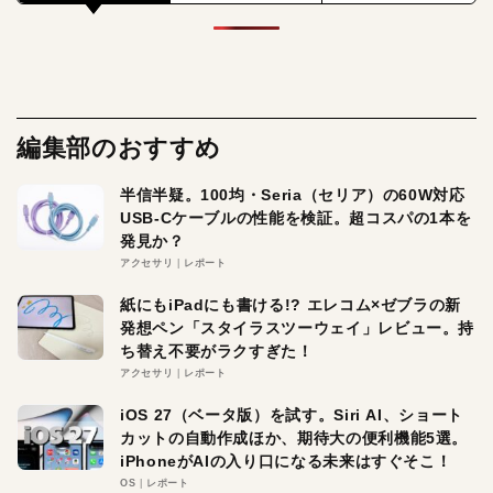
編集部のおすすめ
半信半疑。100均・Seria（セリア）の60W対応
USB-Cケーブルの性能を検証。超コスパの1本を
発見か？
アクセサリ
レポート
紙にもiPadにも書ける!? エレコム×ゼブラの新
発想ペン「スタイラスツーウェイ」レビュー。持
ち替え不要がラクすぎた！
アクセサリ
レポート
iOS 27（ベータ版）を試す。Siri AI、ショート
カットの自動作成ほか、期待大の便利機能5選。
iPhoneがAIの入り口になる未来はすぐそこ！
OS
レポート