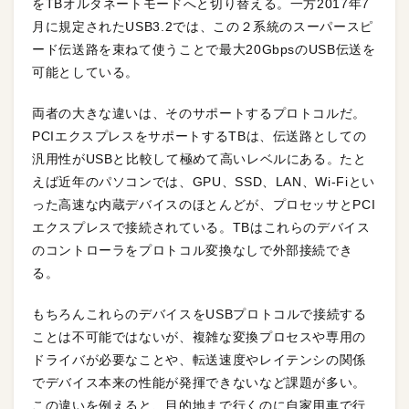
をTBオルタネートモードへと切り替える。一方2017年7
月に規定されたUSB3.2では、この２系統のスーパースピ
ード伝送路を束ねて使うことで最大20GbpsのUSB伝送を
可能としている。
両者の大きな違いは、そのサポートするプロトコルだ。
PCIエクスプレスをサポートするTBは、伝送路としての
汎用性がUSBと比較して極めて高いレベルにある。たと
えば近年のパソコンでは、GPU、SSD、LAN、Wi-Fiとい
った高速な内蔵デバイスのほとんどが、プロセッサとPCI
エクスプレスで接続されている。TBはこれらのデバイス
のコントローラをプロトコル変換なしで外部接続でき
る。
もちろんこれらのデバイスをUSBプロトコルで接続する
ことは不可能ではないが、複雑な変換プロセスや専用の
ドライバが必要なことや、転送速度やレイテンシの関係
でデバイス本来の性能が発揮できないなど課題が多い。
この違いを例えると、目的地まで行くのに自家用車で行