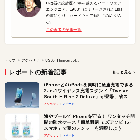
IT機器の設計歴30年を越えるハードウェア
エンジニア。1983年にリリースされたLisa
の虜になり、ハードウェア解析にのめり込
む。
この著者の記事一覧
トップ
アクセサリ
USBとThunderboltが統合! 次世代「USB4」の驚きの仕様
レポートの新着記事
もっと見る
iPhoneとAirPodsを同時に急速充電できる
2-in-1ワイヤレス充電スタンド「Twelve
South HiRise 2 Deluxe」が登場。省スペ
ースでおしゃれに充電したい人にオスス
アクセサリ
レポート
メ！
海やプールでiPhoneを守る！ ワンタッチ開
閉の防水ケース「簡単開閉 ミズアソビ for
スマホ」で夏のレジャーを満喫しよう
アクセサリ
レポート