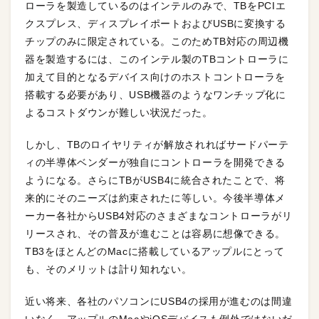
ローラを製造しているのはインテルのみで、TBをPCIエ
クスプレス、ディスプレイポートおよびUSBに変換する
チップのみに限定されている。このためTB対応の周辺機
器を製造するには、このインテル製のTBコントローラに
加えて目的となるデバイス向けのホストコントローラを
搭載する必要があり、USB機器のようなワンチップ化に
よるコストダウンが難しい状況だった。
しかし、TBのロイヤリティが解放されればサードパーテ
ィの半導体ベンダーが独自にコントローラを開発できる
ようになる。さらにTBがUSB4に統合されたことで、将
来的にそのニーズは約束されたに等しい。今後半導体メ
ーカー各社からUSB4対応のさまざまなコントローラがリ
リースされ、その普及が進むことは容易に想像できる。
TB3をほとんどのMacに搭載しているアップルにとって
も、そのメリットは計り知れない。
近い将来、各社のパソコンにUSB4の採用が進むのは間違
いなく、アップルのMacやiOSデバイスも例外ではないだ