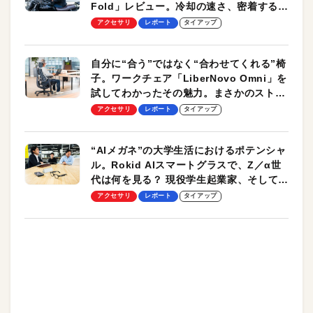
Fold」レビュー。冷却の速さ、密着する冷
却プレート、シンプルな操作性がグッド！
アクセサリ
レポート
タイアップ
自分に“合う”ではなく“合わせてくれる”椅
子。ワークチェア「LiberNovo Omni」を
試してわかったその魅力。まさかのストレ
ッチ機能も搭載
アクセサリ
レポート
タイアップ
“AIメガネ”の大学生活におけるポテンシャ
ル。Rokid AIスマートグラスで、Z／α世
代は何を見る？ 現役学生起業家、そして教
授による体験会レポート【PR】
アクセサリ
レポート
タイアップ