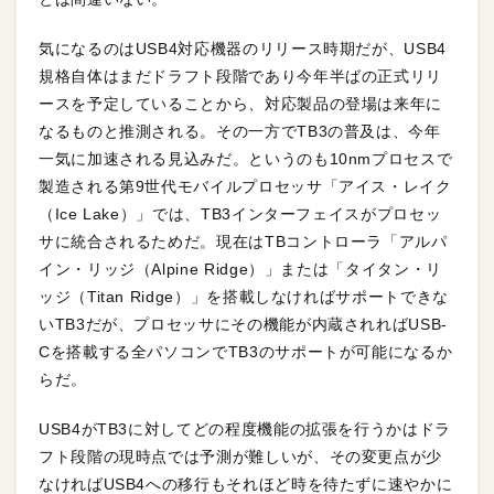
気になるのはUSB4対応機器のリリース時期だが、USB4
規格自体はまだドラフト段階であり今年半ばの正式リリ
ースを予定していることから、対応製品の登場は来年に
なるものと推測される。その一方でTB3の普及は、今年
一気に加速される見込みだ。というのも10nmプロセスで
製造される第9世代モバイルプロセッサ「アイス・レイク
（Ice Lake）」では、TB3インターフェイスがプロセッ
サに統合されるためだ。現在はTBコントローラ「アルパ
イン・リッジ（Alpine Ridge）」または「タイタン・リ
ッジ（Titan Ridge）」を搭載しなければサポートできな
いTB3だが、プロセッサにその機能が内蔵されればUSB-
Cを搭載する全パソコンでTB3のサポートが可能になるか
らだ。
USB4がTB3に対してどの程度機能の拡張を行うかはドラ
フト段階の現時点では予測が難しいが、その変更点が少
なければUSB4への移行もそれほど時を待たずに速やかに