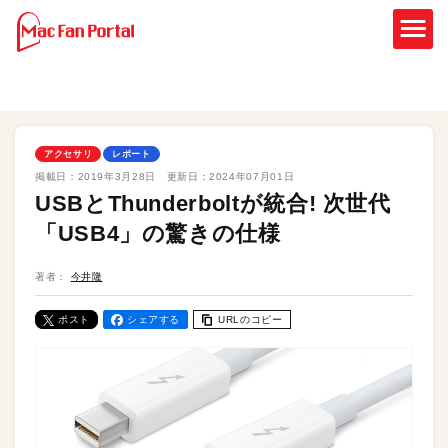
アクセサリ
レポート
掲載日：
2019年3月28日
更新日：
2024年07月01日
USBとThunderboltが統合! 次世代
「USB4」の驚きの仕様
著者：
今井隆
ポスト
シェアする
URLのコピー