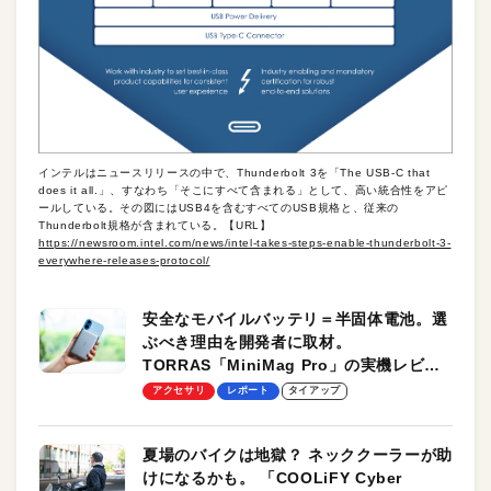
インテルはニュースリリースの中で、Thunderbolt 3を「The USB-C that
does it all.」、すなわち「そこにすべて含まれる」として、高い統合性をアピ
ールしている。その図にはUSB4を含むすべてのUSB規格と、従来の
Thunderbolt規格が含まれている。【URL】
https://newsroom.intel.com/news/intel-takes-steps-enable-thunderbolt-3-
everywhere-releases-protocol/
安全なモバイルバッテリ＝半固体電池。選
ぶべき理由を開発者に取材。
TORRAS「MiniMag Pro」の実機レビュ
ーも
アクセサリ
レポート
タイアップ
夏場のバイクは地獄？ ネッククーラーが助
けになるかも。 「COOLiFY Cyber