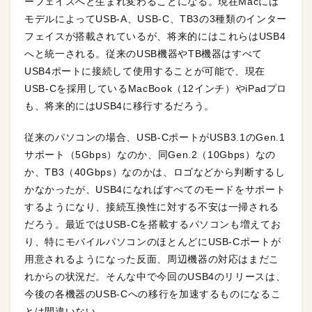
ーフェイスへと生まれ変わることになる。現在Macには
モデルによってUSB-A、USB-C、TB3の3種類のインター
フェイスが搭載されているが、将来的にはこれらはUSB4
へと統一される。従来のUSB機器やTB機器はすべて
USB4ポートに接続して使用することが可能で、現在
USB-Cを採用しているMacBook（12インチ）やiPadプロ
も、将来的にはUSB4に移行するだろう。
従来のパソコンの場合、USB-CポートがUSB3.1のGen.1
サポート（5Gbps）なのか、同Gen.2（10Gbps）なの
か、TB3（40Gbps）なのかは、ロゴなどから判断するし
かなかったが、USB4になればすべてのモードをサポート
するようになり、接続互換性に対する不安は一掃される
だろう。最近ではUSB-Cを搭載するパソコンも増えてお
り、特にモバイルパソコンのほとんどにUSB-Cポートが
用意されるようになった反面、周辺機器の対応はまだこ
れからの状況だ。そんな中で今回のUSB4のリリースは、
今後の各機器のUSB-Cへの移行を加速するものになるこ
とは間違いない。