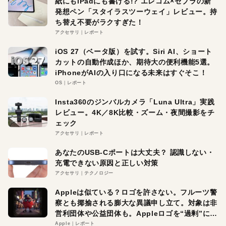
紙にもiPadにも書ける!? エレコム×ゼブラの新
発想ペン「スタイラスツーウェイ」レビュー。持
ち替え不要がラクすぎた！
アクセサリ
レポート
iOS 27（ベータ版）を試す。Siri AI、ショート
カットの自動作成ほか、期待大の便利機能5選。
iPhoneがAIの入り口になる未来はすぐそこ！
OS
レポート
Insta360のジンバルカメラ「Luna Ultra」実践
レビュー。4K／8K比較・ズーム・夜間撮影をチ
ェック
アクセサリ
レポート
あなたのUSB-Cポートは大丈夫？ 認識しない・
充電できない原因と正しい対策
アクセサリ
テクノロジー
Appleは似ている？ロゴを許さない。フルーツ警
察とも揶揄される膨大な異議申し立て。対象は非
営利団体や公益団体も。Appleロゴを“過剰”に守
る理由とは
Apple
レポート