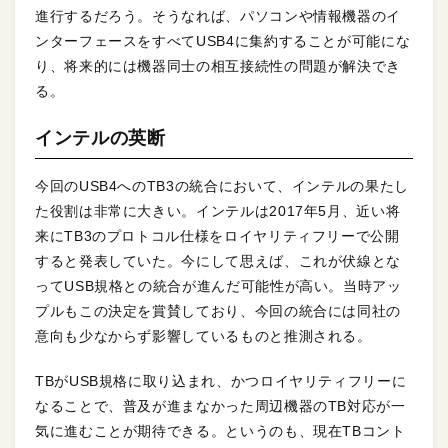
進行するだろう。そうなれば、パソコンや情報機器のイ
ンターフェースをすべてUSB4に集約することが可能にな
り、将来的には機器同士の相互接続性の問題が解決でき
る。
インテルの英断
今回のUSB4へのTB3の統合において、インテルの果たし
た役割は非常に大きい。インテルは2017年5月、近い将
来にTB3のプロトコル仕様をロイヤリティフリーで公開
すると発表していた。今にして思えば、これが伏線とな
ってUSB規格との統合が進んだ可能性が高い。当時アッ
プルもこの決定を賞賛しており、今回の統合には同社の
意向も少なからず影響しているものと推測される。
TBがUSB規格に取り込まれ、かつロイヤリティフリーに
なることで、普及が進まなかった周辺機器のTB対応が一
気に進むことが期待できる。というのも、現在TBコント