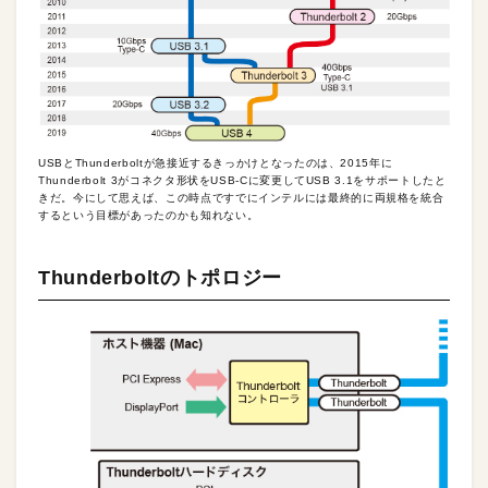
USBとThunderboltが急接近するきっかけとなったのは、2015年に
Thunderbolt 3がコネクタ形状をUSB-Cに変更してUSB 3.1をサポートしたと
きだ。今にして思えば、この時点ですでにインテルには最終的に両規格を統合
するという目標があったのかも知れない。
Thunderboltのトポロジー