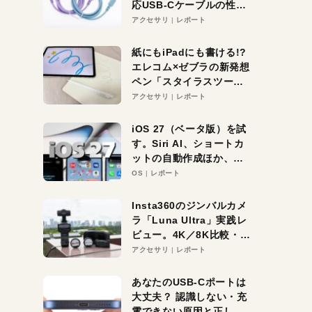
応USB-Cケーブルの性能
を検証。超コスパの1本を
アクセサリ
レポート
発見か？
紙にもiPadにも書ける!?
エレコム×ゼブラの新発想
ペン「スタイラスツーウ
ェイ」レビュー。持ち替
アクセサリ
レポート
え不要がラクすぎた！
iOS 27（ベータ版）を試
す。Siri AI、ショートカ
ットの自動作成ほか、期
待大の便利機能5選。
OS
レポート
iPhoneがAIの入り口にな
る未来はすぐそこ！
Insta360のジンバルカメ
ラ「Luna Ultra」実践レ
ビュー。4K／8K比較・ズ
ーム・夜間撮影をチェッ
アクセサリ
レポート
ク
あなたのUSB-Cポートは
大丈夫？ 認識しない・充
電できない原因と正しい