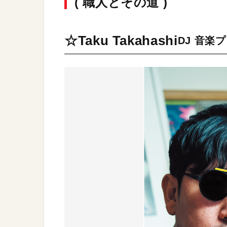
( 職人とその道 )
☆Taku Takahashi
DJ 音楽