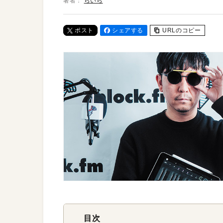
著者：
らいら
ポスト
シェアする
URLのコピー
目次