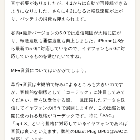
直す必要がありましたが、4.1からは自動で再接続できる
ようになりました。さらに4.2になると転送速度が上が
り、バッテリの消費も抑えられます。
谷内●最新バージョンの5.0では通信範囲が大幅に広が
り、転送速度も通信速度も向上しました。iPhoneは8か
ら最新の5.0に対応しているので、イヤフォンも5.0に対
応しているものを選びたいですね。
MF●音質についてはいかがでしょう。
草谷●音質は主観的で好みによるところも大きいのです
が、客観的な指標として「コーデック」に注目してみて
ください。音を送受信する際、一旦圧縮したデータを送
信してイヤフォンのほうで展開しますが、この圧縮と展
開に使われる規格がコーデックです。特に「AAC」
「apt-X」という規格に対応しているイヤフォンであれば
音質は良いといえます。弊社のBlast Plug BP81はAACに
対応しています。