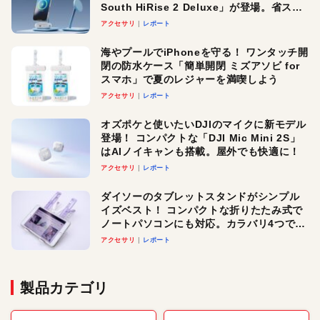
South HiRise 2 Deluxe」が登場。省スペ
ースでおしゃれに充電したい人にオスス
アクセサリ
レポート
メ！
海やプールでiPhoneを守る！ ワンタッチ開
閉の防水ケース「簡単開閉 ミズアソビ for
スマホ」で夏のレジャーを満喫しよう
アクセサリ
レポート
オズポケと使いたいDJIのマイクに新モデル
登場！ コンパクトな「DJI Mic Mini 2S」
はAIノイキャンも搭載。屋外でも快適に！
アクセサリ
レポート
ダイソーのタブレットスタンドがシンプル
イズベスト！ コンパクトな折りたたみ式で
ノートパソコンにも対応。カラバリ4つで選
べる楽しさも
アクセサリ
レポート
製品カテゴリ