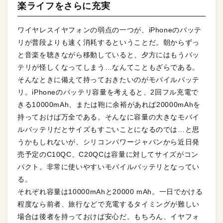
楽ライフをさらに充実
ワイヤレスイヤフォンの弱点の一つが、iPhoneのバッテ
リが普段よりも速く消耗するということだ。朝からずっ
と音楽を聴きながら移動していると、夕方にはもうバッ
テリが怪しくなってしまう…なんてこともざらである。
そんなときに備えて持っておきたいのがモバイルバッテ
リ。iPhoneのバッテリ容量を考えると、2回フル充電で
きる10000mAh、または鞄に余裕があれば20000mAhを
持っておけば万全である。そんなに容量の大きなモバイ
ルバッテリだとサイズもすごいことになるのでは…と思
うかもしれないが、シリコンパワージャパンから近日発
売予定のC10QC、C20QCは容量に対してサイズがコン
パクト。非常に使いやすいモバイルバッテリとなってい
る。
それぞれ容量は10000mAhと20000 mAh。一日でかける
程度なら前者、旅行などで充電するタイミングが難しい
場合は後者を持っておけば安心だ。もちろん、イヤフォ