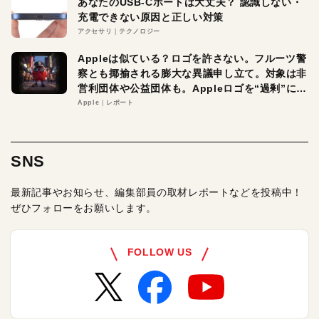
あなたのUSB-Cポートは大丈夫？ 認識しない・
充電できない原因と正しい対策
アクセサリ
テクノロジー
Appleは似ている？ロゴを許さない。フルーツ警
察とも揶揄される膨大な異議申し立て。対象は非
営利団体や公益団体も。Appleロゴを“過剰”に守
る理由とは
Apple
レポート
SNS
最新記事やお知らせ、編集部員の取材レポートなどを投稿中！
ぜひフォローをお願いします。
FOLLOW US