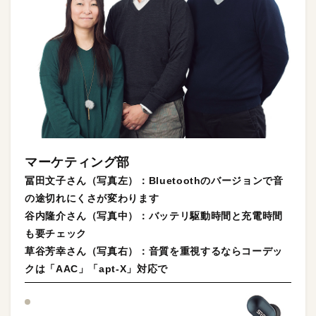
マーケティング部
冨田文子
さん（写真左）：Bluetoothのバージョンで音
の途切れにくさが変わります
谷内隆介
さん（写真中）：バッテリ駆動時間と充電時間
も要チェック
草谷芳幸
さん（写真右）：音質を重視するならコーデッ
クは「AAC」「apt-X」対応で