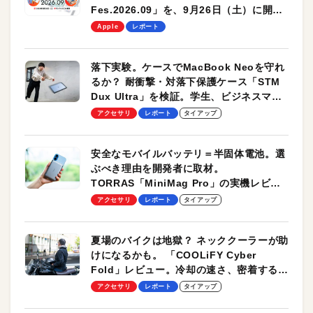
Fes.2026.09」を、9月26日（土）に開催
します！
Apple
レポート
落下実験。ケースでMacBook Neoを守れ
るか？ 耐衝撃・対落下保護ケース「STM
Dux Ultra」を検証。学生、ビジネスマン
のモバイルユースに最適！
アクセサリ
レポート
タイアップ
安全なモバイルバッテリ＝半固体電池。選
ぶべき理由を開発者に取材。
TORRAS「MiniMag Pro」の実機レビュ
ーも
アクセサリ
レポート
タイアップ
夏場のバイクは地獄？ ネッククーラーが助
けになるかも。 「COOLiFY Cyber
Fold」レビュー。冷却の速さ、密着する冷
却プレート、シンプルな操作性がグッド！
アクセサリ
レポート
タイアップ