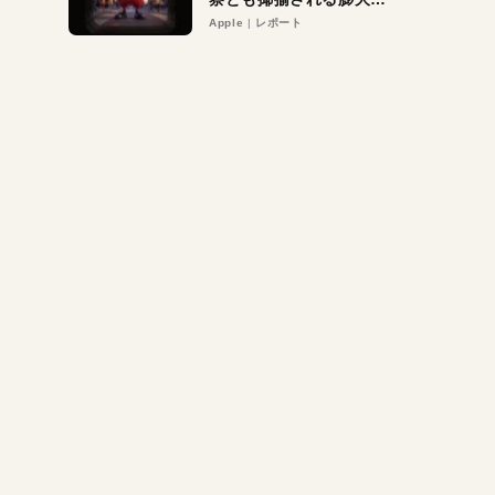
異議申し立て。対象は非
Apple
レポート
営利団体や公益団体も。
Appleロゴを“過剰”に守
る理由とは