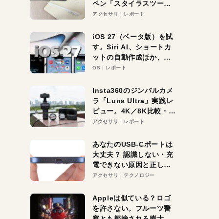
ペン「スタイラスツーウ
ェイ」レビュー。持ち替
アクセサリ
レポート
え不要がラクすぎた！
iOS 27（ベータ版）を試
す。Siri AI、ショートカ
ットの自動作成ほか、期
待大の便利機能5選。
OS
レポート
iPhoneがAIの入り口にな
る未来はすぐそこ！
Insta360のジンバルカメ
ラ「Luna Ultra」実践レ
ビュー。4K／8K比較・ズ
ーム・夜間撮影をチェッ
アクセサリ
レポート
ク
あなたのUSB-Cポートは
大丈夫？ 認識しない・充
電できない原因と正しい
対策
アクセサリ
テクノロジー
Appleは似ている？ロゴ
を許さない。フルーツ警
察とも揶揄される膨大な