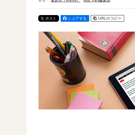
著者：
栗原亮（Arkhē）
Mac Fan編集部
ポスト
シェアする
URLのコピー