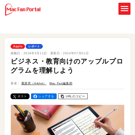
Apple
レポート
掲載日：
2019年3月11日
更新日：
2024年07月01日
ビジネス・教育向けのアップルプロ
グラムを理解しよう
著者：
栗原亮（Arkhē）
Mac Fan編集部
ポスト
シェアする
URLのコピー