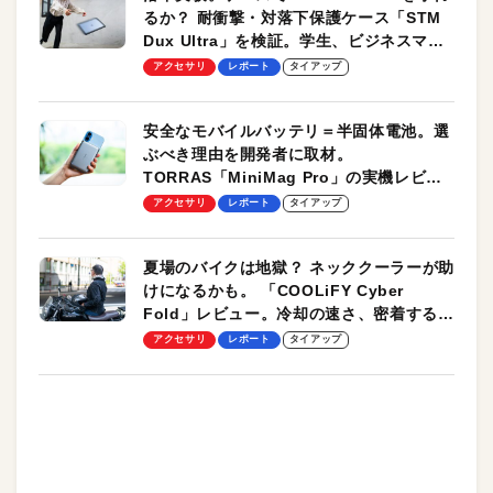
るか？ 耐衝撃・対落下保護ケース「STM
Dux Ultra」を検証。学生、ビジネスマン
のモバイルユースに最適！
アクセサリ
レポート
タイアップ
安全なモバイルバッテリ＝半固体電池。選
ぶべき理由を開発者に取材。
TORRAS「MiniMag Pro」の実機レビュ
ーも
アクセサリ
レポート
タイアップ
夏場のバイクは地獄？ ネッククーラーが助
けになるかも。 「COOLiFY Cyber
Fold」レビュー。冷却の速さ、密着する冷
却プレート、シンプルな操作性がグッド！
アクセサリ
レポート
タイアップ