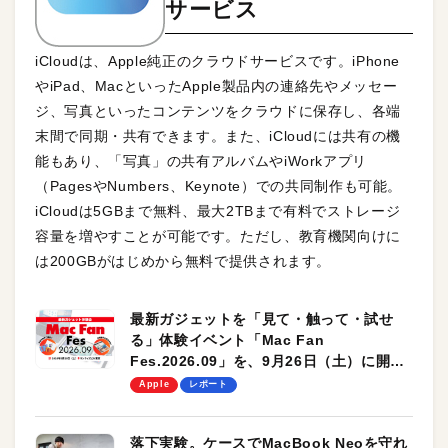
サービス
iCloudは、Apple純正のクラウドサービスです。iPhone
やiPad、MacといったApple製品内の連絡先やメッセー
ジ、写真といったコンテンツをクラウドに保存し、各端
末間で同期・共有できます。また、iCloudには共有の機
能もあり、「写真」の共有アルバムやiWorkアプリ
（PagesやNumbers、Keynote）での共同制作も可能。
iCloudは5GBまで無料、最大2TBまで有料でストレージ
容量を増やすことが可能です。ただし、教育機関向けに
は200GBがはじめから無料で提供されます。
最新ガジェットを「見て・触って・試せ
る」体験イベント「Mac Fan
Fes.2026.09」を、9月26日（土）に開催
します！
Apple
レポート
落下実験。ケースでMacBook Neoを守れ