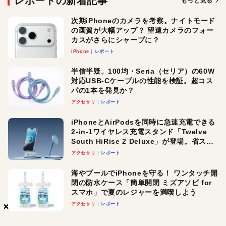
レポートの新着記事
もっと見る
次期iPhoneのカメラを考察。ナイトモード
の画質が大幅アップ？ 望遠カメラのフォー
カスがさらにシャープに？
iPhone
レポート
半信半疑。100均・Seria（セリア）の60W
対応USB-Cケーブルの性能を検証。超コス
パの1本を発見か？
アクセサリ
レポート
iPhoneとAirPodsを同時に急速充電できる
2-in-1ワイヤレス充電スタンド「Twelve
South HiRise 2 Deluxe」が登場。省スペ
ースでおしゃれに充電したい人にオスス
アクセサリ
レポート
メ！
海やプールでiPhoneを守る！ ワンタッチ開
閉の防水ケース「簡単開閉 ミズアソビ for
スマホ」で夏のレジャーを満喫しよう
アクセサリ
レポート
×
×
×