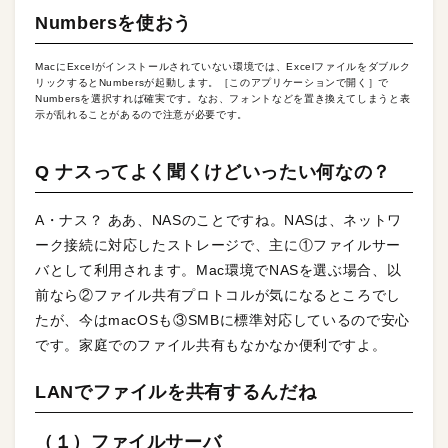
Numbersを使おう
MacにExcelがインストールされていない環境では、Excelファイルをダブルク
リックするとNumbersが起動します。［このアプリケーションで開く］で
Numbersを選択すれば確実です。なお、フォントなどを置き換えてしまうと表
示が乱れることがあるので注意が必要です。
Q ナスってよく聞くけどいったい何なの？
A・ナス？ ああ、NASのことですね。NASは、ネットワ
ーク接続に対応したストレージで、主に①ファイルサー
バとして利用されます。Mac環境でNASを選ぶ場合、以
前なら②ファイル共有プロトコルが気になるところでし
たが、今はmacOSも③SMBに標準対応しているので安心
です。家庭でのファイル共有もなかなか便利ですよ。
LANでファイルを共有するんだね
（１）ファイルサーバ