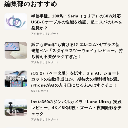
編集部のおすすめ
半信半疑。100均・Seria（セリア）の60W対応
USB-Cケーブルの性能を検証。超コスパの1本を
発見か？
アクセサリ
レポート
紙にもiPadにも書ける!? エレコム×ゼブラの新
発想ペン「スタイラスツーウェイ」レビュー。持
ち替え不要がラクすぎた！
アクセサリ
レポート
iOS 27（ベータ版）を試す。Siri AI、ショート
カットの自動作成ほか、期待大の便利機能5選。
iPhoneがAIの入り口になる未来はすぐそこ！
OS
レポート
Insta360のジンバルカメラ「Luna Ultra」実践
レビュー。4K／8K比較・ズーム・夜間撮影をチ
ェック
アクセサリ
レポート