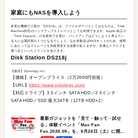
家庭にもNASを導入しよう
多彩な機能で人気の「DS218j」は、ファイルサーバとしてはもちろん、Time
Machine対応のバックアップストレージとしても利用できます。Apple 純正の
「Time Capsule」の生産終了を受け、バックアップはどうしようと考えてい
る人には選択肢の１つとなるでしょう。なお本製品はNASキットのため、使用
にあたってはストレージを別途用意する必要がありますが、安価なドライブを
選べるといったメリットがあります。
Disk Station DS218j
【販売】Synology Inc.
【価格】オープンプライス（2万2000円前後）
【URL】
https://www.synology.com/
【対応ドライブ】3.5インチ SATA HDD／2.5インチ
SATA HDD／SSD 最大24TB（12TB HDD×2）
最新ガジェットを「見て・触って・試せ
る」体験イベント「Mac Fan
Fes.2026.09」を、9月26日（土）に開催
します！