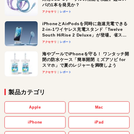
パの1本を発見か？
アクセサリ
レポート
iPhoneとAirPodsを同時に急速充電できる
2-in-1ワイヤレス充電スタンド「Twelve
South HiRise 2 Deluxe」が登場。省スペ
ースでおしゃれに充電したい人にオスス
アクセサリ
レポート
メ！
海やプールでiPhoneを守る！ ワンタッチ開
閉の防水ケース「簡単開閉 ミズアソビ for
スマホ」で夏のレジャーを満喫しよう
アクセサリ
レポート
製品カテゴリ
Apple
Mac
iPhone
iPad