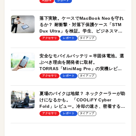
Apple
レポート
落下実験。ケースでMacBook Neoを守れ
るか？ 耐衝撃・対落下保護ケース「STM
Dux Ultra」を検証。学生、ビジネスマン
のモバイルユースに最適！
アクセサリ
レポート
タイアップ
安全なモバイルバッテリ＝半固体電池。選
ぶべき理由を開発者に取材。
TORRAS「MiniMag Pro」の実機レビュ
ーも
アクセサリ
レポート
タイアップ
夏場のバイクは地獄？ ネッククーラーが助
けになるかも。 「COOLiFY Cyber
Fold」レビュー。冷却の速さ、密着する冷
却プレート、シンプルな操作性がグッド！
アクセサリ
レポート
タイアップ