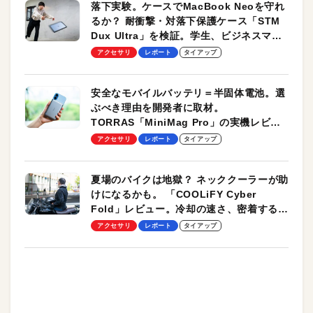
落下実験。ケースでMacBook Neoを守れ
るか？ 耐衝撃・対落下保護ケース「STM
Dux Ultra」を検証。学生、ビジネスマン
のモバイルユースに最適！
アクセサリ
レポート
タイアップ
安全なモバイルバッテリ＝半固体電池。選
ぶべき理由を開発者に取材。
TORRAS「MiniMag Pro」の実機レビュ
ーも
アクセサリ
レポート
タイアップ
夏場のバイクは地獄？ ネッククーラーが助
けになるかも。 「COOLiFY Cyber
Fold」レビュー。冷却の速さ、密着する冷
却プレート、シンプルな操作性がグッド！
アクセサリ
レポート
タイアップ