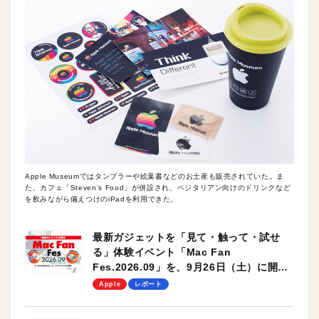
Apple Museumではタンブラーや絵葉書などのお土産も販売されていた。ま
た、カフェ「Steven's Food」が併設され、ベジタリアン向けのドリンクなど
を飲みながら備えつけのiPadを利用できた。
最新ガジェットを「見て・触って・試せ
る」体験イベント「Mac Fan
Fes.2026.09」を、9月26日（土）に開催
します！
Apple
レポート