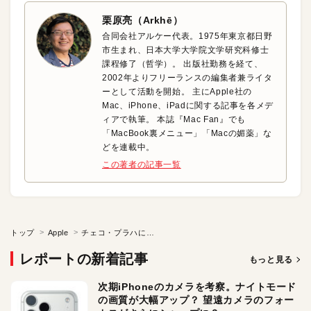
栗原亮（Arkhē）
合同会社アルケー代表。1975年東京都日野
市生まれ、日本大学大学院文学研究科修士
課程修了（哲学）。 出版社勤務を経て、
2002年よりフリーランスの編集者兼ライタ
ーとして活動を開始。 主にApple社の
Mac、iPhone、iPadに関する記事を各メデ
ィアで執筆。 本誌『Mac Fan』でも
「MacBook裏メニュー」「Macの媚薬」な
どを連載中。
この著者の記事一覧
トップ
Apple
チェコ・プラハにある世界最大級の私設Apple Museumに行ってみた
レポートの新着記事
もっと見る
次期iPhoneのカメラを考察。ナイトモード
の画質が大幅アップ？ 望遠カメラのフォー