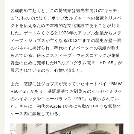
翌朝改めて赴くと、この博物館は観光客向けの“キッチ
ュ”なものではなく、ポップカルチャーへの啓蒙とリスペ
クトを伝えるための本格的な文化施設であることが判明
した。ゲートをくぐると1976年のアップル創業からステ
ィーブ・ジョブズが亡くなる2012年までの歴史が壁一面
のパネルに掲げられ、稀代のイノベーターの功績が称え
られている。傍らにスティーブ・ウォズニアックが創業
資金のために売却したHPのプログラム電卓「HP−65」が
展示されているのも、心憎い演出だ。
また、窓際にはジョブズが乗っていたオートバイ「BMW
R60／2」があり、基調講演でお馴染みのイッセイミヤケ
のハイネックやニューバランス「992」も展示されてい
た。さらに、初代のApple Iが今にも動かせそうな状態で
ケース内に鎮座している。