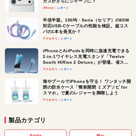
カスがさらにシャープに？
iPhone
レポート
半信半疑。100均・Seria（セリア）の60W
対応USB-Cケーブルの性能を検証。超コス
パの1本を発見か？
アクセサリ
レポート
iPhoneとAirPodsを同時に急速充電できる
2-in-1ワイヤレス充電スタンド「Twelve
South HiRise 2 Deluxe」が登場。省スペ
ースでおしゃれに充電したい人にオスス
アクセサリ
レポート
メ！
海やプールでiPhoneを守る！ ワンタッチ開
閉の防水ケース「簡単開閉 ミズアソビ for
スマホ」で夏のレジャーを満喫しよう
アクセサリ
レポート
製品カテゴリ
Apple
Mac