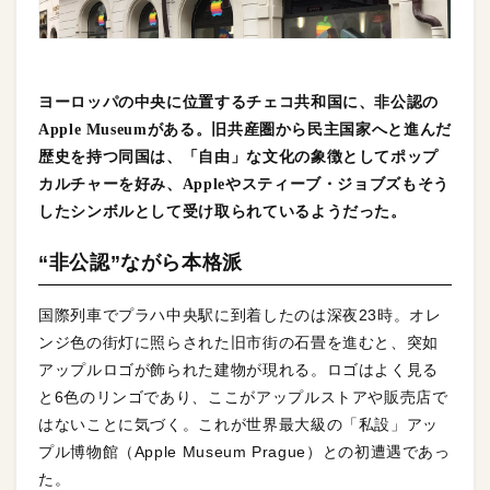
ヨーロッパの中央に位置するチェコ共和国に、非公認の
Apple Museumがある。旧共産圏から民主国家へと進んだ
歴史を持つ同国は、「自由」な文化の象徴としてポップ
カルチャーを好み、Appleやスティーブ・ジョブズもそう
したシンボルとして受け取られているようだった。
“非公認”ながら本格派
国際列車でプラハ中央駅に到着したのは深夜23時。オレ
ンジ色の街灯に照らされた旧市街の石畳を進むと、突如
アップルロゴが飾られた建物が現れる。ロゴはよく見る
と6色のリンゴであり、ここがアップルストアや販売店で
はないことに気づく。これが世界最大級の「私設」アッ
プル博物館（Apple Museum Prague）との初遭遇であっ
た。