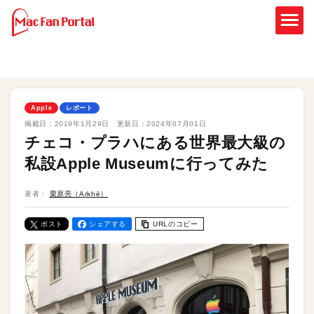
Apple
レポート
掲載日：
2019年1月29日
更新日：
2024年07月01日
チェコ・プラハにある世界最大級の
私設Apple Museumに行ってみた
著者：
栗原亮（Arkhē）
ポスト
シェアする
URLのコピー