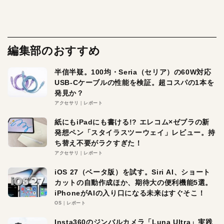
編集部のおすすめ
半信半疑。100均・Seria（セリア）の60W対応
USB-Cケーブルの性能を検証。超コスパの1本を
発見か？
アクセサリ
レポート
紙にもiPadにも書ける!? エレコム×ゼブラの新
発想ペン「スタイラスツーウェイ」レビュー。持
ち替え不要がラクすぎた！
アクセサリ
レポート
iOS 27（ベータ版）を試す。Siri AI、ショート
カットの自動作成ほか、期待大の便利機能5選。
iPhoneがAIの入り口になる未来はすぐそこ！
OS
レポート
Insta360のジンバルカメラ「Luna Ultra」実践