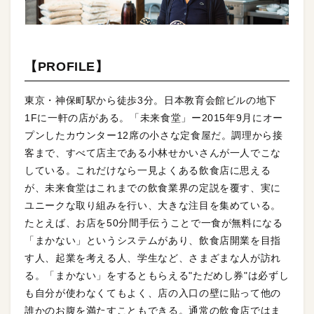
【PROFILE】
東京・神保町駅から徒歩3分。日本教育会館ビルの地下
1Fに一軒の店がある。「未来食堂」ー2015年9月にオー
プンしたカウンター12席の小さな定食屋だ。調理から接
客まで、すべて店主である小林せかいさんが一人でこな
している。これだけなら一見よくある飲食店に思える
が、未来食堂はこれまでの飲食業界の定説を覆す、実に
ユニークな取り組みを行い、大きな注目を集めている。
たとえば、お店を50分間手伝うことで一食が無料になる
「まかない」というシステムがあり、飲食店開業を目指
す人、起業を考える人、学生など、さまざまな人が訪れ
る。「まかない」をするともらえる"ただめし券"は必ずし
も自分が使わなくてもよく、店の入口の壁に貼って他の
誰かのお腹を満たすこともできる。通常の飲食店ではま