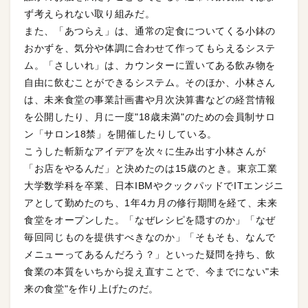
ず考えられない取り組みだ。
また、「あつらえ」は、通常の定食についてくる小鉢の
おかずを、気分や体調に合わせて作ってもらえるシステ
ム。「さしいれ」は、カウンターに置いてある飲み物を
自由に飲むことができるシステム。そのほか、小林さん
は、未来食堂の事業計画書や月次決算書などの経営情報
を公開したり、月に一度"18歳未満"のための会員制サロ
ン「サロン18禁」を開催したりしている。
こうした斬新なアイデアを次々に生み出す小林さんが
「お店をやるんだ」と決めたのは15歳のとき。東京工業
大学数学科を卒業、日本IBMやクックパッドでITエンジニ
アとして勤めたのち、1年4カ月の修行期間を経て、未来
食堂をオープンした。「なぜレシピを隠すのか」「なぜ
毎回同じものを提供すべきなのか」「そもそも、なんで
メニューってあるんだろう？」といった疑問を持ち、飲
食業の本質をいちから捉え直すことで、今までにない"未
来の食堂"を作り上げたのだ。