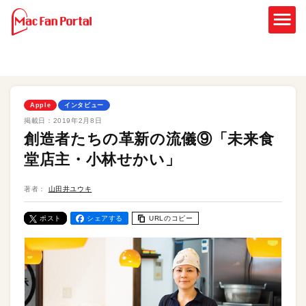
Apple
インタビュー
掲載日：
2019年2月8日
創造者たちの革新の流儀⑨「未来食
堂店主・小林せかい」
著者：
山田井ユウキ
ポスト
シェアする
URLのコピー