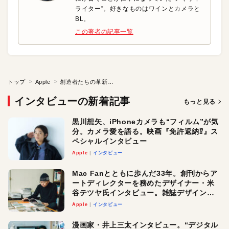
ライター”。好きなものはワインとカメラと
BL。
この著者の記事一覧
トップ
Apple
創造者たちの革新の流儀⑨「未来食堂店主・小林せかい」
インタビューの新着記事
もっと見る
黒川想矢、iPhoneカメラも“フィルム”が気
分。カメラ愛を語る。映画『免許返納⁉︎』ス
ペシャルインタビュー
Apple
インタビュー
Mac Fanとともに歩んだ33年。創刊からア
ートディレクターを務めたデザイナー・米
谷テツヤ氏インタビュー。雑誌デザインの
真髄と今後
Apple
インタビュー
漫画家・井上三太インタビュー。“デジタル