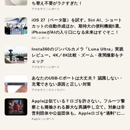
ち替え不要がラクすぎた！
アクセサリ
レポート
iOS 27（ベータ版）を試す。Siri AI、ショート
カットの自動作成ほか、期待大の便利機能5選。
iPhoneがAIの入り口になる未来はすぐそこ！
OS
レポート
Insta360のジンバルカメラ「Luna Ultra」実践
レビュー。4K／8K比較・ズーム・夜間撮影をチ
ェック
アクセサリ
レポート
あなたのUSB-Cポートは大丈夫？ 認識しない・
充電できない原因と正しい対策
アクセサリ
テクノロジー
Appleは似ている？ロゴを許さない。フルーツ警
察とも揶揄される膨大な異議申し立て。対象は非
営利団体や公益団体も。Appleロゴを“過剰”に守
る理由とは
Apple
レポート