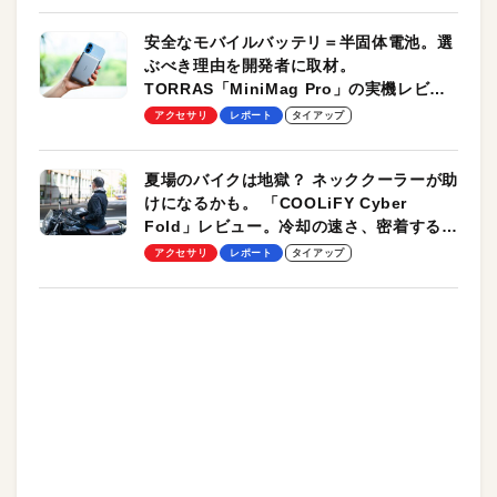
安全なモバイルバッテリ＝半固体電池。選
ぶべき理由を開発者に取材。
TORRAS「MiniMag Pro」の実機レビュ
ーも
アクセサリ
レポート
タイアップ
夏場のバイクは地獄？ ネッククーラーが助
けになるかも。 「COOLiFY Cyber
Fold」レビュー。冷却の速さ、密着する冷
却プレート、シンプルな操作性がグッド！
アクセサリ
レポート
タイアップ