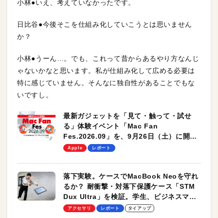
小林●いえ、考えていなかったです。
日比谷●今後そこを仕組み化していこうとは思いません
か？
小林●うーん…。でも、これって昔からあるやり方なんじ
ゃないかなと思います。私が仕組み化して広める必要は
特に感じていません。そんなに独自性があることでもな
いですし。
最新ガジェットを「見て・触って・試せ
る」体験イベント「Mac Fan
Fes.2026.09」を、9月26日（土）に開催
します！
Apple
レポート
落下実験。ケースでMacBook Neoを守れ
るか？ 耐衝撃・対落下保護ケース「STM
Dux Ultra」を検証。学生、ビジネスマン
のモバイルユースに最適！
アクセサリ
レポート
タイアップ