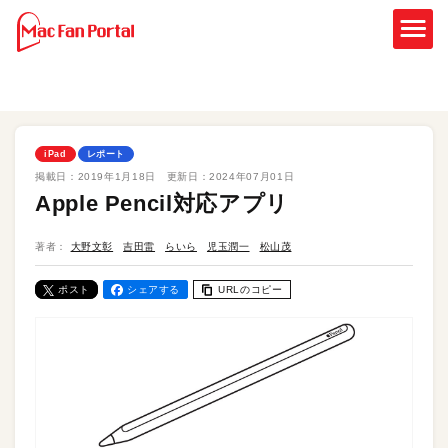
iPad
レポート
掲載日：
2019年1月18日
更新日：
2024年07月01日
Apple Pencil対応アプリ
著者：
大野文彰
吉田雷
らいら
児玉潤一
松山茂
ポスト
シェアする
URLのコピー