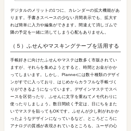
デジタルのメリットの1つに、カレンダーの拡大機能があ
ります。手書きスペースの少ない月間表示でも、拡大す
れば簡単に入力や編集ができます。間違えて消しゴムで
隣の予定を一緒に消してしまう心配もありません。
（５）ふせんやマスキングテープを活用する
手帳好きに向けたふせんやマステは数多く市販されてい
ますが、それらを集めようとすると、時間とお金がかか
ってしまいます。しかし、Plannerには数十種類のデザイ
ンがすでに入っており、はじめからカラフルな手帳づく
りができるようになっています。デザインマステでスペ
ースを区切ったり、ふせんに文字を重ねてメモ代わりに
使ったりしましょう。数日間続く予定は、日にちをまた
いでマステを貼ってもOKです。ふせんが少し剥がれかか
ったようなデザインになっているなど、ところどころに
アナログの質感が表現されているところも、ユーザの心