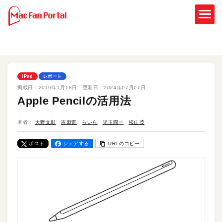
iPad
レポート
掲載日：
2019年1月18日
更新日：
2024年07月01日
Apple Pencilの活用法
著者：
大野文彰
吉田雷
らいら
児玉潤一
松山茂
ポスト
シェアする
URLのコピー