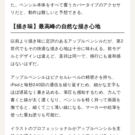
た。ペンシル本体をすべて覆うカバータイプのアクセサ
リだと、動作は難しいと予想できる。
【描き味】最高峰の自然な描き心地
以前より描き味に定評のあるアップルペンシルだが、第2
世代でもその快適な描き心地は十分に味わえる。前モデ
ルとデザインは違えど、直径は同一で、移行にも違和感
はないはずだ。
アップルペンシルはピクセルレベルの精密さを持ち、
iPadと毎秒240回の通信を繰り返すため、細かな文字も
ほぼ遅延なく書き込める。筆圧も感知するため、力んで
書くと線が太く濃くなり、ペンシルを軽く持って画面を
撫でると、細くてごく薄い線になる。マーカーや絵筆を
使った重ね塗りも可能だ。
イラストのプロフェッショナルがアップルペンシルを支