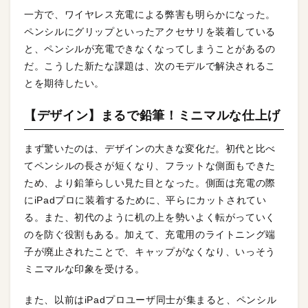
一方で、ワイヤレス充電による弊害も明らかになった。
ペンシルにグリップといったアクセサリを装着している
と、ペンシルが充電できなくなってしまうことがあるの
だ。こうした新たな課題は、次のモデルで解決されるこ
とを期待したい。
【デザイン】まるで鉛筆！ミニマルな仕上げ
まず驚いたのは、デザインの大きな変化だ。初代と比べ
てペンシルの長さが短くなり、フラットな側面もできた
ため、より鉛筆らしい見た目となった。側面は充電の際
にiPadプロに装着するために、平らにカットされてい
る。また、初代のように机の上を勢いよく転がっていく
のを防ぐ役割もある。加えて、充電用のライトニング端
子が廃止されたことで、キャップがなくなり、いっそう
ミニマルな印象を受ける。
また、以前はiPadプロユーザ同士が集まると、ペンシル