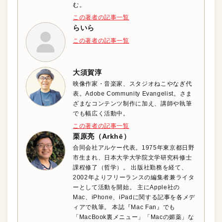
む。
この著者の記事一覧
らいら
この著者の記事一覧
大須賀淳
映像作家・音楽家、スタジオねこやなぎ代
表。Adobe Community Evangelist。さま
ざまなコンテンツ制作に加え、講師や執筆
でも幅広く活動中。
この著者の記事一覧
栗原亮（Arkhē）
合同会社アルケー代表。1975年東京都日野
市生まれ、日本大学大学院文学研究科修士
課程修了（哲学）。 出版社勤務を経て、
2002年よりフリーランスの編集者兼ライタ
ーとして活動を開始。 主にApple社の
Mac、iPhone、iPadに関する記事を各メデ
ィアで執筆。 本誌『Mac Fan』でも
「MacBook裏メニュー」「Macの媚薬」な