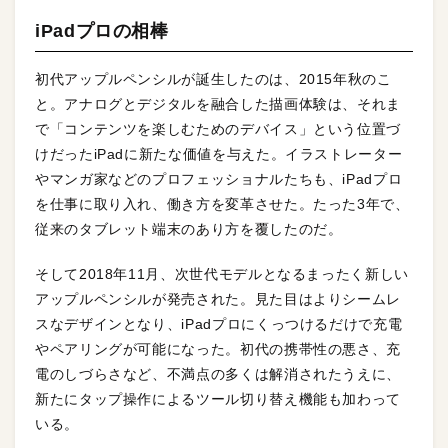
iPadプロの相棒
初代アップルペンシルが誕生したのは、2015年秋のこ
と。アナログとデジタルを融合した描画体験は、それま
で「コンテンツを楽しむためのデバイス」という位置づ
けだったiPadに新たな価値を与えた。イラストレーター
やマンガ家などのプロフェッショナルたちも、iPadプロ
を仕事に取り入れ、働き方を変革させた。たった3年で、
従来のタブレット端末のあり方を覆したのだ。
そして2018年11月、次世代モデルとなるまったく新しい
アップルペンシルが発売された。見た目はよりシームレ
スなデザインとなり、iPadプロにくっつけるだけで充電
やペアリングが可能になった。初代の携帯性の悪さ、充
電のしづらさなど、不満点の多くは解消されたうえに、
新たにタップ操作によるツール切り替え機能も加わって
いる。