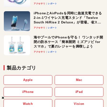
アクセサリ
レポート
iPhoneとAirPodsを同時に急速充電できる
2-in-1ワイヤレス充電スタンド「Twelve
South HiRise 2 Deluxe」が登場。省スペ
ースでおしゃれに充電したい人にオスス
アクセサリ
レポート
メ！
海やプールでiPhoneを守る！ ワンタッチ開
閉の防水ケース「簡単開閉 ミズアソビ for
スマホ」で夏のレジャーを満喫しよう
アクセサリ
レポート
製品カテゴリ
Apple
Mac
iPhone
iPad
×
×
×
Watch
Vision