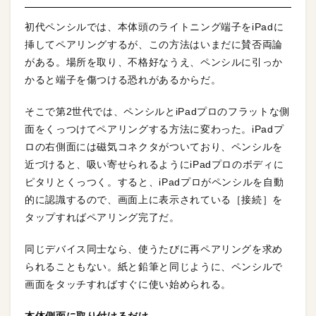
初代ペンシルでは、本体頭のライトニング端子をiPadに
挿してペアリングするが、この方法はいまだに賛否両論
がある。場所を取り、不格好なうえ、ペンシルに引っか
かると端子を傷つける恐れがあるからだ。
そこで第2世代では、ペンシルとiPadプロのフラットな側
面をくっつけてペアリングする方法に変わった。iPadプ
ロの右側面には磁気コネクタがついており、ペンシルを
近づけると、吸い寄せられるようにiPadプロのボディに
ピタリとくっつく。すると、iPadプロがペンシルを自動
的に認識するので、画面上に表示されている［接続］を
タップすればペアリング完了だ。
同じデバイス同士なら、使うたびに再ペアリングを求め
られることもない。紙と鉛筆と同じように、ペンシルで
画面をタッチすればすぐに使い始められる。