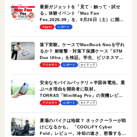
最新ガジェットを「見て・触って・試せ
る」体験イベント「Mac Fan
Fes.2026.09」を、9月26日（土）に開催
します！
Apple
レポート
落下実験。ケースでMacBook Neoを守れ
るか？ 耐衝撃・対落下保護ケース「STM
Dux Ultra」を検証。学生、ビジネスマン
のモバイルユースに最適！
アクセサリ
レポート
タイアップ
安全なモバイルバッテリ＝半固体電池。選
ぶべき理由を開発者に取材。
TORRAS「MiniMag Pro」の実機レビュ
ーも
アクセサリ
レポート
タイアップ
夏場のバイクは地獄？ ネッククーラーが助
けになるかも。 「COOLiFY Cyber
Fold」レビュー。冷却の速さ、密着する冷