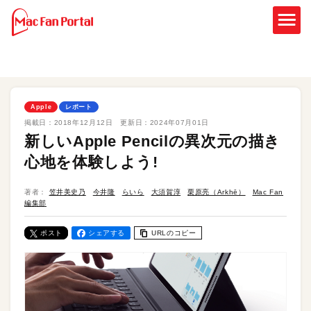
Apple
レポート
掲載日：
2018年12月12日
更新日：
2024年07月01日
新しいApple Pencilの異次元の描き
心地を体験しよう!
著者：
笠井美史乃
今井隆
らいら
大須賀淳
栗原亮（Arkhē）
Mac Fan
編集部
ポスト
シェアする
URLのコピー