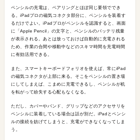
ペンシルの充電は、ペアリングとほぼ同じ要領ででき
る。iPadプロの磁気コネクタ部分に、ペンシルを装着す
るだけでよい。iPadプロがペンシルを認識すると、画面
に「Apple Pencil」の文字と、ペンシルのバッテリ残量
が表示される。あとは放っておけば自動的に充電される
ため、作業の合間や移動中などのスキマ時間を充電時間
に有効活用できる。
また、スマートキーボードフォリオを使えば、常にiPad
の磁気コネクタが上部に来る。そこをペンシルの置き場
にしてしまえば、こまめに充電できるし、ペンシルが机
を転がって紛失する心配もなくなる。
ただし、カバーやバンド、グリップなどのアクセサリを
ペンシルに装着している場合は話が別だ。iPadとペンシ
ルの接続を妨げてしまうと、充電ができなくなってしま
う。