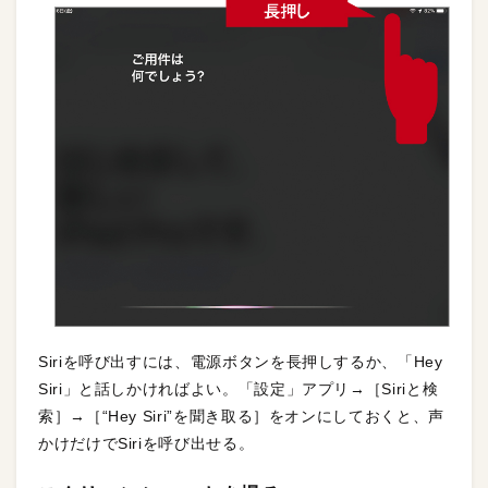
Siriを呼び出すには、電源ボタンを長押しするか、「Hey
Siri」と話しかければよい。「設定」アプリ→［Siriと検
索］→［“Hey Siri”を聞き取る］をオンにしておくと、声
かけだけでSiriを呼び出せる。