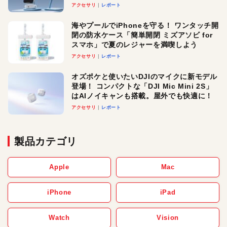
ースでおしゃれに充電したい人にオスス
アクセサリ
レポート
メ！
海やプールでiPhoneを守る！ ワンタッチ開
閉の防水ケース「簡単開閉 ミズアソビ for
スマホ」で夏のレジャーを満喫しよう
アクセサリ
レポート
オズポケと使いたいDJIのマイクに新モデル
登場！ コンパクトな「DJI Mic Mini 2S」
はAIノイキャンも搭載。屋外でも快適に！
アクセサリ
レポート
製品カテゴリ
Apple
Mac
iPhone
iPad
Watch
Vision