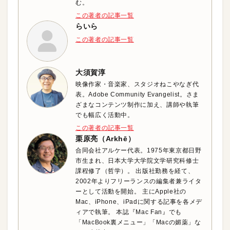
む。
この著者の記事一覧
らいら
この著者の記事一覧
大須賀淳
映像作家・音楽家、スタジオねこやなぎ代
表。Adobe Community Evangelist。さま
ざまなコンテンツ制作に加え、講師や執筆
でも幅広く活動中。
この著者の記事一覧
栗原亮（Arkhē）
合同会社アルケー代表。1975年東京都日野
市生まれ、日本大学大学院文学研究科修士
課程修了（哲学）。 出版社勤務を経て、
2002年よりフリーランスの編集者兼ライタ
ーとして活動を開始。 主にApple社の
Mac、iPhone、iPadに関する記事を各メデ
ィアで執筆。 本誌『Mac Fan』でも
「MacBook裏メニュー」「Macの媚薬」な