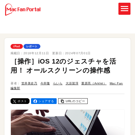
iPad
レポート
掲載日：
2018年12月11日
更新日：
2024年07月01日
［操作］iOS 12のジェスチャを活
用！ オールスクリーンの操作感
著者：
笠井美史乃
今井隆
らいら
大須賀淳
栗原亮（Arkhē）
Mac Fan
編集部
ポスト
シェアする
URLのコピー