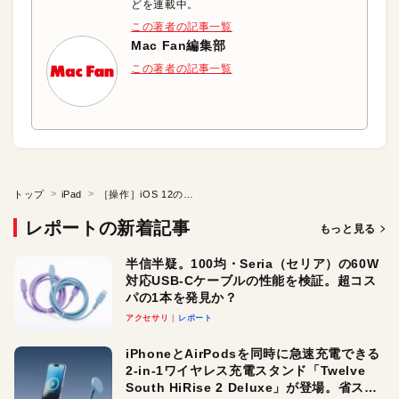
どを連載中。
この著者の記事一覧
Mac Fan編集部
この著者の記事一覧
トップ
iPad
［操作］iOS 12のジェスチャを活用！ オールスクリーンの操作感
レポートの新着記事
もっと見る
半信半疑。100均・Seria（セリア）の60W
対応USB-Cケーブルの性能を検証。超コス
パの1本を発見か？
アクセサリ
レポート
iPhoneとAirPodsを同時に急速充電できる
2-in-1ワイヤレス充電スタンド「Twelve
South HiRise 2 Deluxe」が登場。省スペ