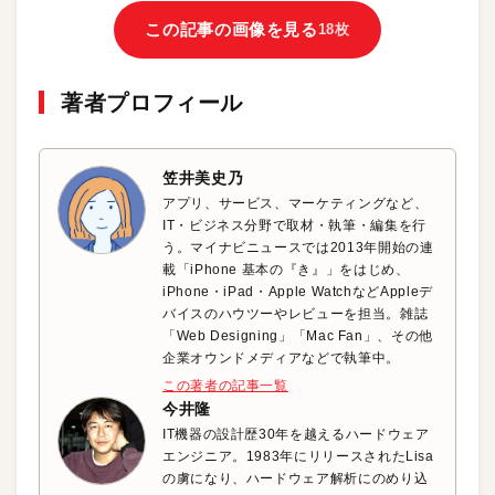
この記事の画像を見る
18枚
著者プロフィール
笠井美史乃
アプリ、サービス、マーケティングなど、
IT・ビジネス分野で取材・執筆・編集を行
う。マイナビニュースでは2013年開始の連
載「iPhone 基本の『き』」をはじめ、
iPhone・iPad・Apple WatchなどAppleデ
バイスのハウツーやレビューを担当。雑誌
「Web Designing」「Mac Fan」、その他
企業オウンドメディアなどで執筆中。
この著者の記事一覧
今井隆
IT機器の設計歴30年を越えるハードウェア
エンジニア。1983年にリリースされたLisa
の虜になり、ハードウェア解析にのめり込