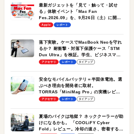
最新ガジェットを「見て・触って・試せ
る」体験イベント「Mac Fan
Fes.2026.09」を、9月26日（土）に開催
します！
Apple
レポート
落下実験。ケースでMacBook Neoを守れ
るか？ 耐衝撃・対落下保護ケース「STM
Dux Ultra」を検証。学生、ビジネスマン
のモバイルユースに最適！
アクセサリ
レポート
タイアップ
安全なモバイルバッテリ＝半固体電池。選
ぶべき理由を開発者に取材。
TORRAS「MiniMag Pro」の実機レビュ
ーも
アクセサリ
レポート
タイアップ
夏場のバイクは地獄？ ネッククーラーが助
けになるかも。 「COOLiFY Cyber
Fold」レビュー。冷却の速さ、密着する冷