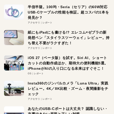
半信半疑。100均・Seria（セリア）の60W対応
USB-Cケーブルの性能を検証。超コスパの1本を
発見か？
アクセサリ
レポート
紙にもiPadにも書ける!? エレコム×ゼブラの新
発想ペン「スタイラスツーウェイ」レビュー。持
ち替え不要がラクすぎた！
アクセサリ
レポート
iOS 27（ベータ版）を試す。Siri AI、ショート
カットの自動作成ほか、期待大の便利機能5選。
iPhoneがAIの入り口になる未来はすぐそこ！
OS
レポート
Insta360のジンバルカメラ「Luna Ultra」実践
レビュー。4K／8K比較・ズーム・夜間撮影をチ
ェック
アクセサリ
レポート
あなたのUSB-Cポートは大丈夫？ 認識しない・