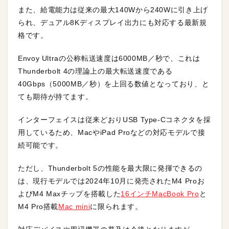
また、給電能力は従来の最大140Wから240Wに引き上げ
られ、デュアル8Kディスプレイ出力にも対応する最新規
格です。
Envoy Ultraの公称転送速度は6000MB／秒で、これは
Thunderbolt 4の理論上の最大転送速度である
40Gbps（5000MB／秒）を上回る数値となっており、と
ても期待が持てます。
インターフェイスは従来どおりUSB Type-Cコネクタを採
用しているため、MacやiPad Proなどの対応モデルで接
続可能です。
ただし、Thunderbolt 5の性能を最大限に発揮できるの
は、現行モデルでは2024年10月に発売されたM4 Proお
よびM4 Maxチップを搭載した
16インチMacBook Pro
と
M4 Pro搭載
Mac mini
に限られます。