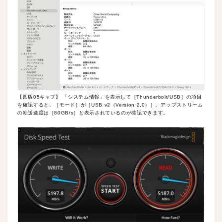
【図版05キャプ】 「システム情報」を表示して［Thunderbolt/USB］の項目
を確認すると、［モード］が［USB v2（Version 2.0）］、アップストリーム
の転送速度は［80GB/s］と表示されているのが確認できます。