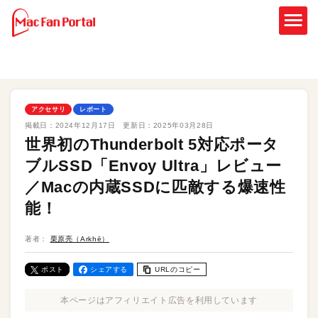
アクセサリ
レポート
掲載日：
2024年12月17日
更新日：
2025年03月28日
世界初のThunderbolt 5対応ポータ
ブルSSD「Envoy Ultra」レビュー
／Macの内蔵SSDに匹敵する爆速性
能！
著者：
栗原亮（Arkhē）
ポスト
シェアする
URLのコピー
本ページはアフィリエイト広告を利用しています