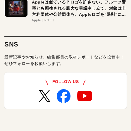
Appleは似ている？ロゴを許さない。フルーツ警
察とも揶揄される膨大な異議申し立て。対象は非
営利団体や公益団体も。Appleロゴを“過剰”に守
る理由とは
Apple
レポート
SNS
最新記事やお知らせ、編集部員の取材レポートなどを投稿中！
ぜひフォローをお願いします。
FOLLOW US