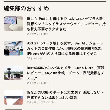
編集部のおすすめ
紙にもiPadにも書ける!? エレコム×ゼブラの新
発想ペン「スタイラスツーウェイ」レビュー。持
ち替え不要がラクすぎた！
アクセサリ
レポート
iOS 27（ベータ版）を試す。Siri AI、ショート
カットの自動作成ほか、期待大の便利機能5選。
iPhoneがAIの入り口になる未来はすぐそこ！
OS
レポート
Insta360のジンバルカメラ「Luna Ultra」実践
レビュー。4K／8K比較・ズーム・夜間撮影をチ
ェック
アクセサリ
レポート
あなたのUSB-Cポートは大丈夫？ 認識しない・
充電できない原因と正しい対策
アクセサリ
テクノロジー