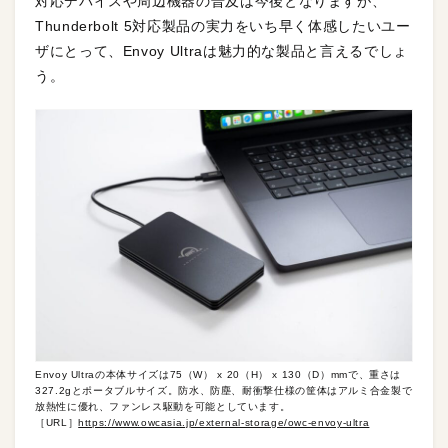
対応デバイスや周辺機器の普及は今後となりますが、
Thunderbolt 5対応製品の実力をいち早く体感したいユー
ザにとって、Envoy Ultraは魅力的な製品と言えるでしょ
う。
Envoy Ultraの本体サイズは75（W） x 20（H） x 130（D）mmで、重さは
327.2gとポータブルサイズ。防水、防塵、耐衝撃仕様の筐体はアルミ合金製で
放熱性に優れ、ファンレス駆動を可能としています。
［URL］
https://www.owcasia.jp/external-storage/owc-envoy-ultra