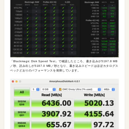
「Blackmagic Disk Speed Test」で確認したところ、書き込みが5197.8 MB
／秒、読み出しが5187.0 MB／秒となり、書き込みスピードはほぼカタログス
ペックどおりのパフォーマンスを発揮しています。