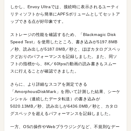
しかし、Envoy Ultraでは、接続時に表示されるユーティ
リティソフトから簡単にAPFSボリュームとしてセットア
ップできる点が好印象です。
ストレージの性能を確認するため、「Blackmagic Disk
Speed Test」を使用したところ、書き込みが5197.8MB
／秒、読み出しが5187.0MB／秒と、ほぼカタログスペッ
クどおりのパフォーマンスを記録しました。また、同ソ
フトの指標から、8K／60fpsの動画の読み書きもスムー
スに行えることが確認できました。
さらに、より詳細なスコアを測定できる
「AmorphousDiskMark」を用いて計測した結果、シーケ
ンシャル（連続したデータ転送）の書き込みが
5020.13MB／秒、読み出しが6436.0MB／秒と、カタロ
グスペックを超えるパフォーマンスを記録しました。
一方、OSの操作やWebブラウジングなど、不規則なデー