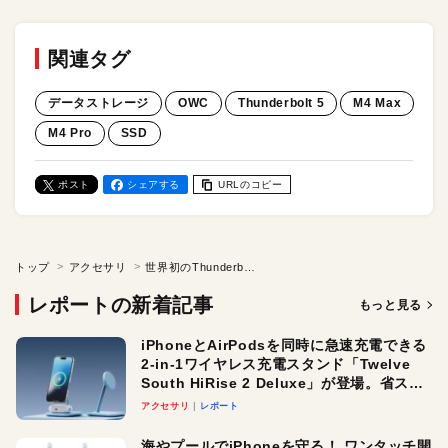
関連タグ
データストレージ
OWC
Thunderbolt 5
M4 Max
M4 Pro
SSD
ポスト
シェアする
URLのコピー
トップ
アクセサリ
世界初のThunderbolt 5対応ポータブルSSD「Envoy Ultra」レビュー／Macの内蔵SSDに匹敵する爆速性能！
レポートの新着記事
もっと見る
iPhoneとAirPodsを同時に急速充電できる
2-in-1ワイヤレス充電スタンド「Twelve
South HiRise 2 Deluxe」が登場。省スペ
ースでおしゃれに充電したい人にオスス
アクセサリ
レポート
メ！
海やプールでiPhoneを守る！ ワンタッチ開