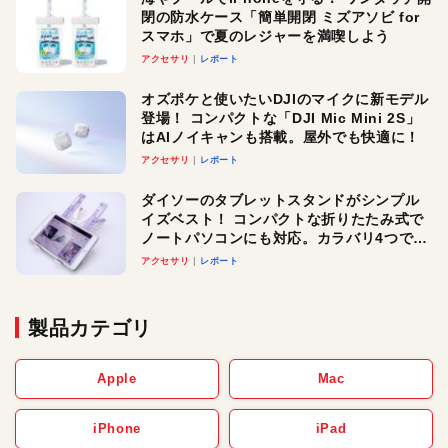
閉の防水ケース「簡単開閉 ミズアソビ for
スマホ」で夏のレジャーを満喫しよう
アクセサリ
レポート
オズポケと使いたいDJIのマイクに新モデル
登場！ コンパクトな「DJI Mic Mini 2S」
はAIノイキャンも搭載。屋外でも快適に！
アクセサリ
レポート
ダイソーのタブレットスタンドがシンプル
イズベスト！ コンパクトな折りたたみ式で
ノートパソコンにも対応。カラバリ4つで選
べる楽しさも
アクセサリ
レポート
製品カテゴリ
Apple
Mac
iPhone
iPad