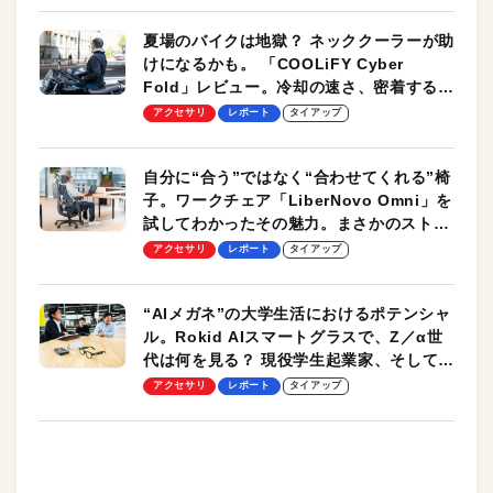
夏場のバイクは地獄？ ネッククーラーが助
けになるかも。 「COOLiFY Cyber
Fold」レビュー。冷却の速さ、密着する冷
却プレート、シンプルな操作性がグッド！
アクセサリ
レポート
タイアップ
自分に“合う”ではなく“合わせてくれる”椅
子。ワークチェア「LiberNovo Omni」を
試してわかったその魅力。まさかのストレ
ッチ機能も搭載
アクセサリ
レポート
タイアップ
“AIメガネ”の大学生活におけるポテンシャ
ル。Rokid AIスマートグラスで、Z／α世
代は何を見る？ 現役学生起業家、そして教
授による体験会レポート【PR】
アクセサリ
レポート
タイアップ