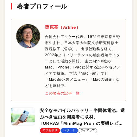
著者プロフィール
栗原亮（Arkhē）
合同会社アルケー代表。1975年東京都日野
市生まれ、日本大学大学院文学研究科修士
課程修了（哲学）。 出版社勤務を経て、
2002年よりフリーランスの編集者兼ライタ
ーとして活動を開始。 主にApple社の
Mac、iPhone、iPadに関する記事を各メデ
ィアで執筆。 本誌『Mac Fan』でも
「MacBook裏メニュー」「Macの媚薬」な
どを連載中。
この著者の記事一覧
安全なモバイルバッテリ＝半固体電池。選
ぶべき理由を開発者に取材。
TORRAS「MiniMag Pro」の実機レビュ
ーも
アクセサリ
レポート
タイアップ