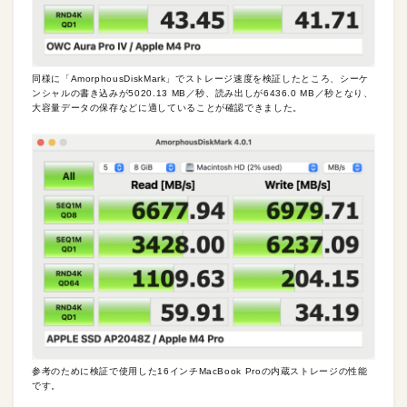
同様に「AmorphousDiskMark」でストレージ速度を検証したところ、シーケ
ンシャルの書き込みが5020.13 MB／秒、読み出しが6436.0 MB／秒となり、
大容量データの保存などに適していることが確認できました。
参考のために検証で使用した16インチMacBook Proの内蔵ストレージの性能
です。