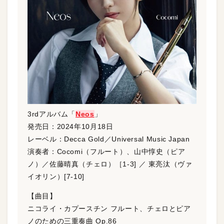
3rdアルバム「
Neos
」
発売日：2024年10月18日
レーベル：Decca Gold／Universal Music Japan
演奏者：Cocomi（フルート）、山中惇史（ピア
ノ）／佐藤晴真（チェロ）［1-3] ／ 東亮汰（ヴァ
イオリン）[7-10]
【曲目】
ニコライ・カプースチン フルート、チェロとピア
ノのための三重奏曲 Op.86