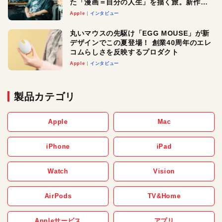
た「漫画＝自分の人生」を描く旅。新作
『惨家』に込めた想い
Apple
インタビュー
丸いマウスの先駆け「EGG MOUSE」が新
デザインでこの夏登場！ 創業40周年のエレ
コムらしさを反映するプロダクト
Apple
インタビュー
製品カテゴリ
Apple
Mac
iPhone
iPad
Watch
Vision
AirPods
TV&Home
Appleサービス
アプリ