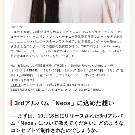
Cocomi
フルート奏者。20世紀後半を代表するピアニストであるヴラディーミル・アシ
ュケナージや、ベルリン・フィルハーモニー管弦楽団首席フルート奏者である
エマニュエル・パユのマスタークラスを修了。日本奏楽コンクールを筆頭に、
さまざまなコンクールでの複数の受賞歴を持つ。2022年には「de l’amour」
でアルバム・デビュー。2023年に2ndアルバム「Mélancolie」を、2024年10
月には3rdアルバム「Neos」をリリースした。
Hair & Make-up◦猪股真衣子（TRON）、Stylist◦RyokoKishimoto（W）
［ドレス］BEIGE、／9万2400円、［リング 左手］4万2900円、［リング 右
手］2万8600円、［左耳イヤーカフ］3万6300円（すべてBONEE）
【問い合わせ先】
BEIGE
, オンワード樫山 お客様相談室 03-5476-5811
EDSTRÖM OFFICE エドストローム オフィス 03-6427-5901
3rdアルバム「Neos」に込めた想い
──まずは、10月18日にリリースされた3rdアルバ
ム「Neos」について教えてください。どのような
コンセプトで制作されたのでしょうか。