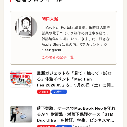
関口大起
『Mac Fan Portal』編集長。腕時計の卸売
営業や電子コミック制作のお仕事を経て、
雑誌編集の世界にやってきました。好きな
Apple Storeは丸の内。Xアカウント：＠
t_sekiguchi_
この著者の記事一覧
最新ガジェットを「見て・触って・試せ
る」体験イベント「Mac Fan
Fes.2026.09」を、9月26日（土）に開催
します！
Apple
レポート
落下実験。ケースでMacBook Neoを守れ
るか？ 耐衝撃・対落下保護ケース「STM
Dux Ultra」を検証。学生、ビジネスマン
のモバイルユースに最適！
アクセサリ
レポート
タイアップ