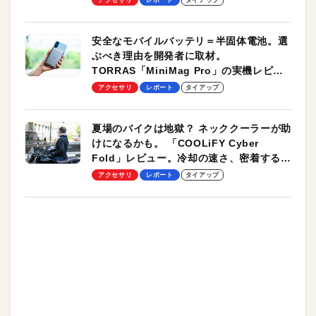
安全なモバイルバッテリ＝半固体電池。選
ぶべき理由を開発者に取材。
TORRAS「MiniMag Pro」の実機レビュ
ーも
アクセサリ
レポート
タイアップ
夏場のバイクは地獄？ ネッククーラーが助
けになるかも。 「COOLiFY Cyber
Fold」レビュー。冷却の速さ、密着する冷
却プレート、シンプルな操作性がグッド！
アクセサリ
レポート
タイアップ