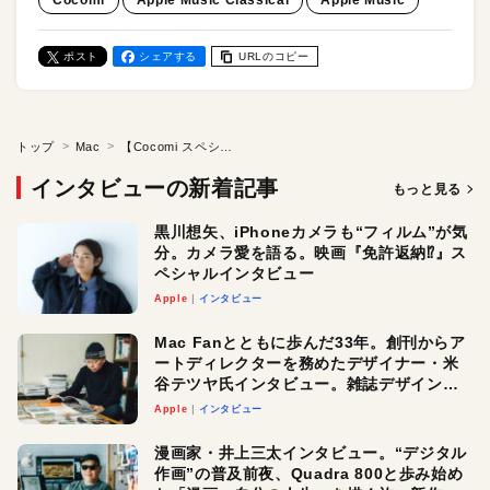
Cocomi
Apple Music Classical
Apple Music
ポスト
シェアする
URLのコピー
トップ
Mac
【Cocomi スペシャルインタビュー】クラシック音楽を始めた理由。そしてApple Store表参道でのライブを振り返る／「Mac Fan 2025年1月号」好評発売中！
インタビューの新着記事
もっと見る
黒川想矢、iPhoneカメラも“フィルム”が気
分。カメラ愛を語る。映画『免許返納⁉︎』ス
ペシャルインタビュー
Apple
インタビュー
Mac Fanとともに歩んだ33年。創刊からア
ートディレクターを務めたデザイナー・米
谷テツヤ氏インタビュー。雑誌デザインの
真髄と今後
Apple
インタビュー
漫画家・井上三太インタビュー。“デジタル
作画”の普及前夜、Quadra 800と歩み始め