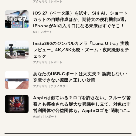
アクセサリ
レポート
iOS 27（ベータ版）を試す。Siri AI、ショート
カットの自動作成ほか、期待大の便利機能5選。
iPhoneがAIの入り口になる未来はすぐそこ！
OS
レポート
Insta360のジンバルカメラ「Luna Ultra」実践
レビュー。4K／8K比較・ズーム・夜間撮影をチ
ェック
アクセサリ
レポート
あなたのUSB-Cポートは大丈夫？ 認識しない・
充電できない原因と正しい対策
アクセサリ
テクノロジー
Appleは似ている？ロゴを許さない。フルーツ警
察とも揶揄される膨大な異議申し立て。対象は非
営利団体や公益団体も。Appleロゴを“過剰”に守
る理由とは
Apple
レポート