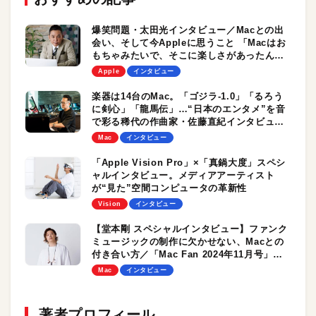
爆笑問題・太田光インタビュー／Macとの出
会い、そして今Appleに思うこと 「Macはお
もちゃみたいで、そこに楽しさがあったんだ
よね」
Apple
インタビュー
楽器は14台のMac。「ゴジラ-1.0」「るろう
に剣心」「龍馬伝」…“日本のエンタメ”を音
で彩る稀代の作曲家・佐藤直紀インタビュー
／林檎職人
Mac
インタビュー
「Apple Vision Pro」×「真鍋大度」スペシ
ャルインタビュー。メディアアーティスト
が“見た”空間コンピュータの革新性
Vision
インタビュー
【堂本剛 スペシャルインタビュー】ファンク
ミュージックの制作に欠かせない、Macとの
付き合い方／「Mac Fan 2024年11月号」好
評発売中！
Mac
インタビュー
著者プロフィール