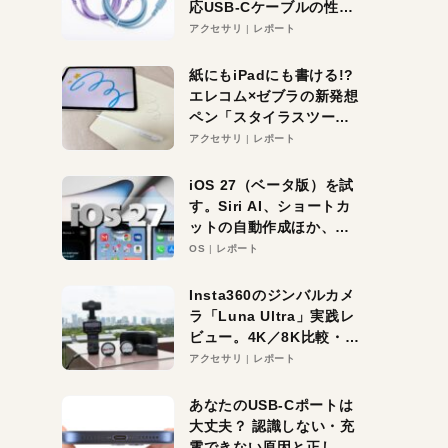
応USB-Cケーブルの性能
を検証。超コスパの1本を
アクセサリ
レポート
発見か？
紙にもiPadにも書ける!?
エレコム×ゼブラの新発想
ペン「スタイラスツーウ
ェイ」レビュー。持ち替
アクセサリ
レポート
え不要がラクすぎた！
iOS 27（ベータ版）を試
す。Siri AI、ショートカ
ットの自動作成ほか、期
待大の便利機能5選。
OS
レポート
iPhoneがAIの入り口にな
る未来はすぐそこ！
Insta360のジンバルカメ
ラ「Luna Ultra」実践レ
ビュー。4K／8K比較・ズ
ーム・夜間撮影をチェッ
アクセサリ
レポート
ク
あなたのUSB-Cポートは
大丈夫？ 認識しない・充
電できない原因と正しい