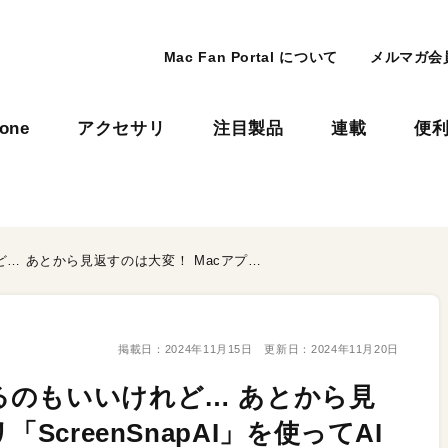
Mac Fan Portal について
メルマガ会
hone
アクセサリ
注目製品
連載
便
メモがわりにスクショするのもいいけれど… あとから見返すのは大変！ Macアプリ「ScreenSnapAI」を使ってAIに情報を抽出＆整理してもらおう
掲載日：
2024年11月15日
更新日：
2024年11月20日
るのもいいけれど… あとから見
ScreenSnapAI」を使ってAI