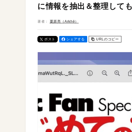
に情報を抽出＆整理して
著者：
栗原亮（Arkhē）
ポスト
シェアする
URLのコピー