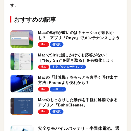
す。
おすすめの記事
Macの動作が重いのはキャッシュが原因か
も？ アプリ「Onyx」でメンテナンスしよう
Mac
便利技
MacでSiriに話しかけても応答がない！
［“Hey Siri”を聞き取る］を有効化しよう
Mac
トラブルシューティング
Macの「計算機」をもっとも素早く呼び出す
方法 iPhoneより便利かも？
Mac
レポート
Macのもっさりした動作を手軽に解消できる
アプリ／「BuhoCleaner」
Mac
便利技
安全なモバイルバッテリ＝半固体電池。選