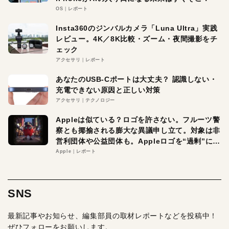
OS
レポート
Insta360のジンバルカメラ「Luna Ultra」実践
レビュー。4K／8K比較・ズーム・夜間撮影をチ
ェック
アクセサリ
レポート
あなたのUSB-Cポートは大丈夫？ 認識しない・
充電できない原因と正しい対策
アクセサリ
テクノロジー
Appleは似ている？ロゴを許さない。フルーツ警
察とも揶揄される膨大な異議申し立て。対象は非
営利団体や公益団体も。Appleロゴを“過剰”に守
る理由とは
Apple
レポート
SNS
最新記事やお知らせ、編集部員の取材レポートなどを投稿中！
ぜひフォローをお願いします。