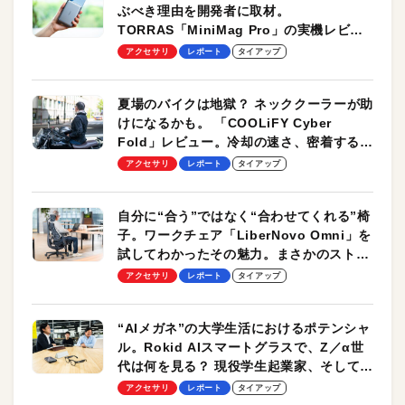
ぶべき理由を開発者に取材。
TORRAS「MiniMag Pro」の実機レビュ
ーも
アクセサリ
レポート
タイアップ
夏場のバイクは地獄？ ネッククーラーが助
けになるかも。 「COOLiFY Cyber
Fold」レビュー。冷却の速さ、密着する冷
却プレート、シンプルな操作性がグッド！
アクセサリ
レポート
タイアップ
自分に“合う”ではなく“合わせてくれる”椅
子。ワークチェア「LiberNovo Omni」を
試してわかったその魅力。まさかのストレ
ッチ機能も搭載
アクセサリ
レポート
タイアップ
“AIメガネ”の大学生活におけるポテンシャ
ル。Rokid AIスマートグラスで、Z／α世
代は何を見る？ 現役学生起業家、そして教
授による体験会レポート【PR】
アクセサリ
レポート
タイアップ