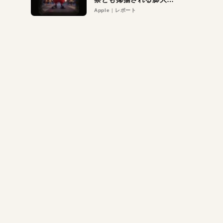
異議申し立て。対象は非
Apple
レポート
営利団体や公益団体も。
Appleロゴを“過剰”に守
る理由とは