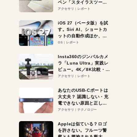
ペン「スタイラスツーウ
ェイ」レビュー。持ち替
アクセサリ
レポート
え不要がラクすぎた！
iOS 27（ベータ版）を試
す。Siri AI、ショートカ
ットの自動作成ほか、期
待大の便利機能5選。
OS
レポート
iPhoneがAIの入り口にな
る未来はすぐそこ！
Insta360のジンバルカメ
ラ「Luna Ultra」実践レ
ビュー。4K／8K比較・ズ
ーム・夜間撮影をチェッ
アクセサリ
レポート
ク
あなたのUSB-Cポートは
大丈夫？ 認識しない・充
電できない原因と正しい
対策
アクセサリ
テクノロジー
Appleは似ている？ロゴ
を許さない。フルーツ警
察とも揶揄される膨大な