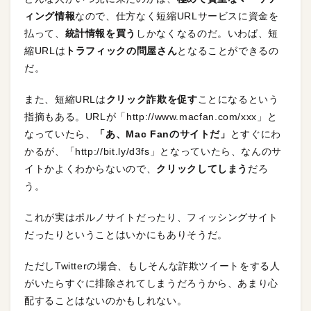
ィング情報
なので、仕方なく短縮URLサービスに資金を
払って、
統計情報を買う
しかなくなるのだ。いわば、短
縮URLは
トラフィックの問屋さん
となることができるの
だ。
また、短縮URLは
クリック詐欺を促す
ことになるという
指摘もある。URLが「http://www.macfan.com/xxx」と
なっていたら、
「あ、Mac Fanのサイトだ」
とすぐにわ
かるが、「http://bit.ly/d3fs」となっていたら、なんのサ
イトかよくわからないので、
クリックしてしまう
だろ
う。
これが実はポルノサイトだったり、フィッシングサイト
だったりということはいかにもありそうだ。
ただしTwitterの場合、もしそんな詐欺ツイートをする人
がいたらすぐに排除されてしまうだろうから、あまり心
配することはないのかもしれない。