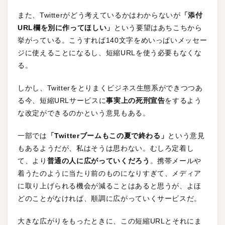
また、Twitterがどう考えているかはわからないが
「添付
URL欄を別に作ってほしい」
という要望はあちこちから
挙がっている。こうすれば140文字をめいっぱいメッセー
ジに使えることになるし、短縮URLを使う必要もなくな
る。
しかし、Twitterをとりまくビジネス生態系ができつつあ
る今、短縮URLサービスに
事実上の死刑宣告
をするよう
な改定ができるのかという意見もある。
一部では
「Twitterブームもこの夏で終わる」
という意見
もあるようだが、私はそうは思わない。むしろ定着し
て、より
普通の人に広がっていくだろう
。携帯メールや
着うたのように当たり前のものになりすぎて、メディア
に取り上げられる機会が減ることはあると思うが、よほ
どのことがなければ、順調に広がっていくサービスだ。
大きな広がりをもったときに、この短縮URLとそれにま