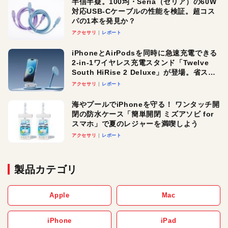
半信半疑。100均・Seria（セリア）の60W
対応USB-Cケーブルの性能を検証。超コス
パの1本を発見か？
アクセサリ
レポート
iPhoneとAirPodsを同時に急速充電できる
2-in-1ワイヤレス充電スタンド「Twelve
South HiRise 2 Deluxe」が登場。省スペ
ースでおしゃれに充電したい人にオスス
アクセサリ
レポート
メ！
海やプールでiPhoneを守る！ ワンタッチ開
閉の防水ケース「簡単開閉 ミズアソビ for
スマホ」で夏のレジャーを満喫しよう
アクセサリ
レポート
製品カテゴリ
Apple
Mac
iPhone
iPad