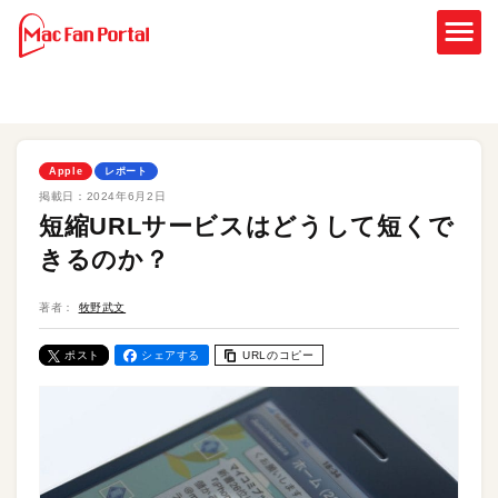
Apple
レポート
掲載日：
2024年6月2日
短縮URLサービスはどうして短くで
きるのか？
著者：
牧野武文
ポスト
シェアする
URLのコピー