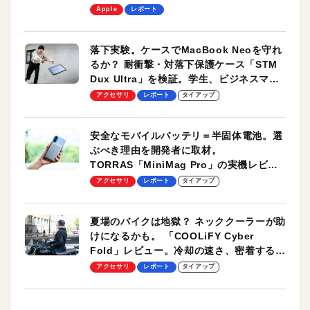
します！
Apple
レポート
落下実験。ケースでMacBook Neoを守れ
るか？ 耐衝撃・対落下保護ケース「STM
Dux Ultra」を検証。学生、ビジネスマン
のモバイルユースに最適！
アクセサリ
レポート
タイアップ
安全なモバイルバッテリ＝半固体電池。選
ぶべき理由を開発者に取材。
TORRAS「MiniMag Pro」の実機レビュ
ーも
アクセサリ
レポート
タイアップ
夏場のバイクは地獄？ ネッククーラーが助
けになるかも。 「COOLiFY Cyber
Fold」レビュー。冷却の速さ、密着する冷
却プレート、シンプルな操作性がグッド！
アクセサリ
レポート
タイアップ