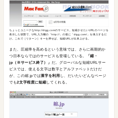
ちょっとユニークなhttp://digg.comのサービス。短縮させたいURLのページを
表示した状態で、URL入力欄の「http://」の後に「digg.com/」を挿入するだ
け。これで［リターン］キーを押せば、短縮URLが出来上がる。
また、圧縮率を高めるという意味では、さらに画期的か
つ日本ならではのサービスも登場している。
「縮・
jp（※サービス終了）」
だ。グローバルな短縮URLサー
ビスでは、使える文字は数字とアルファベットだけだ
が、この縮.jpでは
漢字を利用
し、だいたいどんなページ
でも
2文字程度に短縮
してくれる。