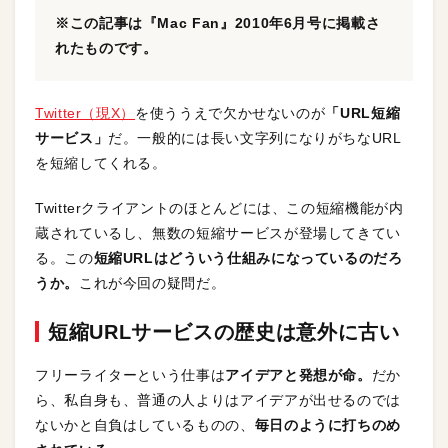
※この記事は『Mac Fan』2010年6月号に掲載さ
れたものです。
Twitter（現X）
を使ううえで欠かせないのが
「URL短縮
サービス」
だ。一般的には長い文字列になりがちなURL
を短縮してくれる。
Twitterクライアントのほとんどには、この短縮機能が内
蔵されているし、無数の短縮サービスが登場してきてい
る。この
短縮URLはどういう仕組みになっているのだろ
うか。
これが今回の疑問だ。
短縮URLサービスの歴史は意外に古い
フリーライターという仕事は
アイデアと発想が命。
だか
ら、私自身も、普通の人よりはアイデアが出せるのでは
ないかと自負はしているものの、
毎日のように打ちのめ