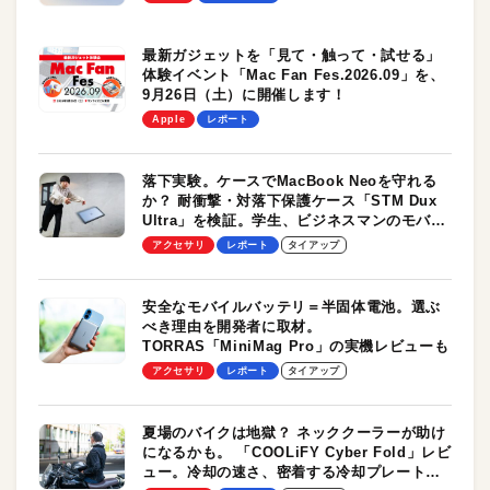
最新ガジェットを「見て・触って・試せる」
体験イベント「Mac Fan Fes.2026.09」を、
9月26日（土）に開催します！
Apple
レポート
落下実験。ケースでMacBook Neoを守れる
か？ 耐衝撃・対落下保護ケース「STM Dux
Ultra」を検証。学生、ビジネスマンのモバイ
ルユースに最適！
アクセサリ
レポート
タイアップ
安全なモバイルバッテリ＝半固体電池。選ぶ
べき理由を開発者に取材。
TORRAS「MiniMag Pro」の実機レビューも
アクセサリ
レポート
タイアップ
夏場のバイクは地獄？ ネッククーラーが助け
になるかも。 「COOLiFY Cyber Fold」レビ
ュー。冷却の速さ、密着する冷却プレート、