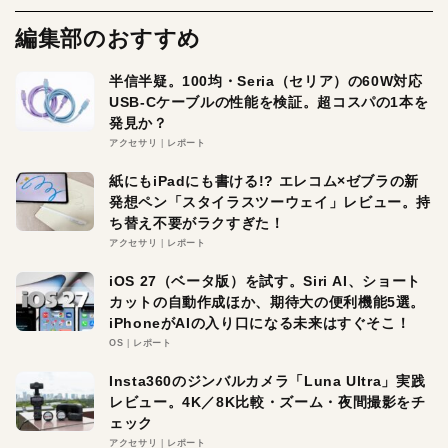
編集部のおすすめ
半信半疑。100均・Seria（セリア）の60W対応
USB-Cケーブルの性能を検証。超コスパの1本を
発見か？
アクセサリ
レポート
紙にもiPadにも書ける!? エレコム×ゼブラの新
発想ペン「スタイラスツーウェイ」レビュー。持
ち替え不要がラクすぎた！
アクセサリ
レポート
iOS 27（ベータ版）を試す。Siri AI、ショート
カットの自動作成ほか、期待大の便利機能5選。
iPhoneがAIの入り口になる未来はすぐそこ！
OS
レポート
Insta360のジンバルカメラ「Luna Ultra」実践
レビュー。4K／8K比較・ズーム・夜間撮影をチ
ェック
アクセサリ
レポート