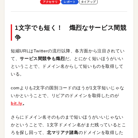
シンプルな操作性がグッド！
アクセサリ
レポート
タイアップ
1文字でも短く！ 熾烈なサービス間競
争
短縮URLはTwitterの流行以降、各方面から注目されてい
て、
サービス間競争も熾烈
だ。とにかく短いほうがいい
ということで、ドメイン名からして短いものを取得して
いる。
comよりも2文字の国別コードのほうが1文字短いじゃな
いかということで、リビアのドメインを取得したのが
bit.ly
。
さらにドメイン名そのものまで短いほうがいいじゃない
かということで、1文字ドメイン名がまだ残っているとこ
ろを探し回って、
北マリアナ諸島
のドメインを取得した