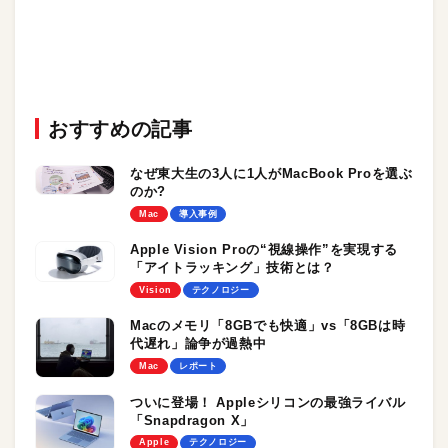
おすすめの記事
なぜ東大生の3人に1人がMacBook Proを選ぶ
のか?
Mac
導入事例
Apple Vision Proの“視線操作”を実現する
「アイトラッキング」技術とは？
Vision
テクノロジー
Macのメモリ「8GBでも快適」vs「8GBは時
代遅れ」論争が過熱中
Mac
レポート
ついに登場！ Appleシリコンの最強ライバル
「Snapdragon X」
Apple
テクノロジー