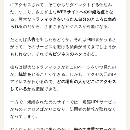
にアクセスされて、そこからリダイレクトする仕組み
だ。つまり、さまざまな
WEBサイトへの中継地点
とな
る。莫大な
トラフィックをいったん自分のところに集め
られる
のだから、さまざまなビジネスが可能になる。
たとえば
広告
を出したらどうか。それは利用者がうるさ
がって、そのサービスを避ける傾向が出てきてしまうか
もしれない。それでも
ビジネスのネタ
はある。
彼らは膨大なトラフィックがどこのページをいつ見たの
か、
統計をとる
ことができる。しかも、アクセス元のIP
アドレスがわかるので、
どの場所の人がどこにアクセス
しているか
も把握できる。
一方で、短縮された元のサイトでは、短縮URLサービス
からのアクセスばかりになり、訪問者の情報が取れなく
なってしまう。
どんな人がいつ見に来たのかは、
極めて貴重なマーケテ