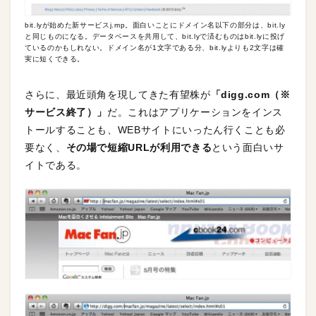
bit.lyが始めた新サービスj.mp。面白いことにドメイン名以下の部分は、bit.ly
と同じものになる。データベースを共用して、bit.lyで済むものはbit.lyに投げ
ているのかもしれない。ドメイン名が1文字である分、bit.lyよりも2文字は確
実に短くできる。
さらに、最近頭角を現してきた有望株が
「digg.com（※
サービス終了）」
だ。これはアプリケーションをインス
トールすることも、WEBサイトにいったん行くことも必
要なく、
その場で短縮URLが利用できる
という面白いサ
イトである。