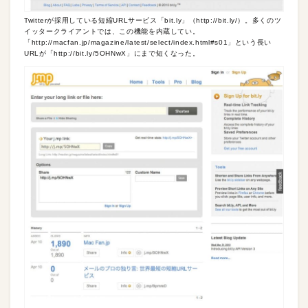
Twitterが採用している短縮URLサービス「bit.ly」（http://bit.ly/）。多くのツ
イッタークライアントでは、この機能を内蔵してい。
「http://macfan.jp/magazine/latest/select/index.html#s01」という長い
URLが「http://bit.ly/5OHNwX」にまで短くなった。