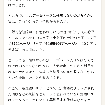
けのことだ。
ところで、この
データベースは枯渇しないのだろうか。
実は、これがけっこう余裕があるのだ。
一般的な短縮URLに使われているのは0から9までの数字
とアルファベットの大文字・小文字の合計61文字。2文字
で
3721ページ
、6文字で
51億5000万ページ
と、10文字も
使えば十分に間に合う。
といっても、短縮するのはトップページだけではなくそ
れぞれのページなのだから、人気が出てたくさん利用さ
れるサービスほど、短縮した結果のURLが長くなりがち
という矛盾したことが起きてくる。
そこで、各短縮URLサービスでは、実際にクリックされ
た回数などの統計をとり、長く使われていない短縮URL
はデータベースから外して
再利用する
仕組みなどをとっ