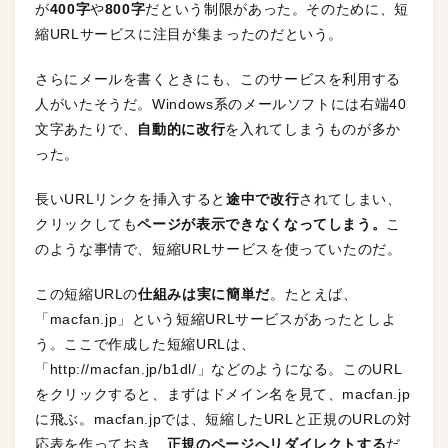
が
400字
や
800字
だという制限があった。そのために、短
縮URLサービスに注目が集まったのだという。
さらにメールを書くときにも、このサービスを利用する
人がいたそうだ。Windows系のメールソフトには右端40
文字あたりで、
自動的に改行
を入れてしまうものが多か
った。
長いURLリンクを挿入すると
途中で改行
されてしまい、
クリックしても
ページが表示できなくなってしまう。
こ
のような事情で、短縮URLサービスを使っていたのだ。
この短縮URLの
仕組みは実に簡単だ
。たとえば、
「macfan.jp」という短縮URLサービスがあったとしよ
う。ここで作成した短縮URLは、
「http://macfan.jp/b1dl/」などのようになる。このURL
をクリックすると、まずはドメイン名を見て、macfan.jp
に飛ぶ。macfan.jpでは、短縮したURLと正規のURLの対
応表を作っておき、
正規のページへリダイレクトする
だ