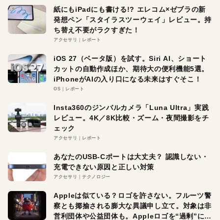
紙にもiPadにも書ける!? エレコム×ゼブラの新
発想ペン「スタイラスツーウェイ」レビュー。持
ち替え不要がラクすぎた！
アクセサリ
レポート
iOS 27（ベータ版）を試す。Siri AI、ショート
カットの自動作成ほか、期待大の便利機能5選。
iPhoneがAIの入り口になる未来はすぐそこ！
OS
レポート
Insta360のジンバルカメラ「Luna Ultra」実践
レビュー。4K／8K比較・ズーム・夜間撮影をチ
ェック
アクセサリ
レポート
あなたのUSB-Cポートは大丈夫？ 認識しない・
充電できない原因と正しい対策
アクセサリ
テクノロジー
Appleは似ている？ロゴを許さない。フルーツ警
察とも揶揄される膨大な異議申し立て。対象は非
営利団体や公益団体も。Appleロゴを“過剰”に守