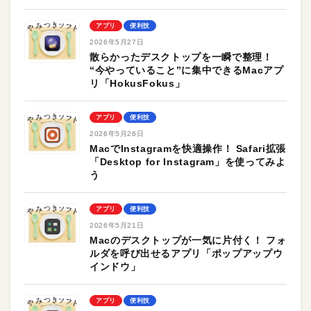
アプリ
便利技
2026年5月27日
散らかったデスクトップを一瞬で整理！
“今やっていること”に集中できるMacアプ
リ「HokusFokus」
アプリ
便利技
2026年5月26日
MacでInstagramを快適操作！ Safari拡張
「Desktop for Instagram」を使ってみよ
う
アプリ
便利技
2026年5月21日
Macのデスクトップが一気に片付く！ フォ
ルダを呼び出せるアプリ「ポップアップウ
インドウ」
アプリ
便利技