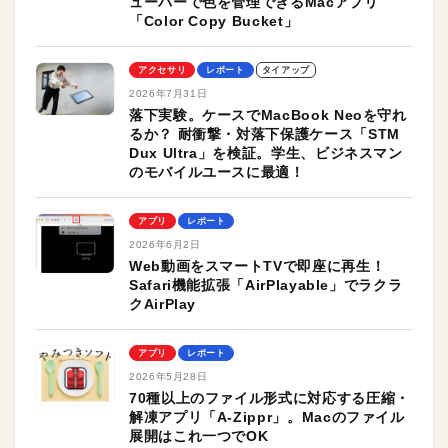
ューバーで色を管理できるMacアプリ
「Color Copy Bucket」
アクセサリ
レポート
タイアップ
2026年7月31日
落下実験。ケースでMacBook Neoを守れ
るか？ 耐衝撃・対落下保護ケース「STM
Dux Ultra」を検証。学生、ビジネスマン
のモバイルユースに最適！
アプリ
レポート
2026年6月2日
Web動画をスマートTVで即座に再生！
Safari機能拡張「AirPlayable」でラクラ
クAirPlay
アプリ
レポート
2026年5月28日
70種以上のファイル形式に対応する圧縮・
解凍アプリ「A-Zippr」。Macのファイル
展開はこれ一つでOK