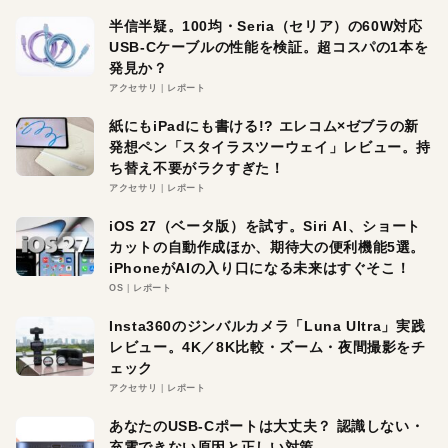
半信半疑。100均・Seria（セリア）の60W対応
USB-Cケーブルの性能を検証。超コスパの1本を
発見か？
アクセサリ
レポート
紙にもiPadにも書ける!? エレコム×ゼブラの新
発想ペン「スタイラスツーウェイ」レビュー。持
ち替え不要がラクすぎた！
アクセサリ
レポート
iOS 27（ベータ版）を試す。Siri AI、ショート
カットの自動作成ほか、期待大の便利機能5選。
iPhoneがAIの入り口になる未来はすぐそこ！
OS
レポート
Insta360のジンバルカメラ「Luna Ultra」実践
レビュー。4K／8K比較・ズーム・夜間撮影をチ
ェック
アクセサリ
レポート
あなたのUSB-Cポートは大丈夫？ 認識しない・
充電できない原因と正しい対策