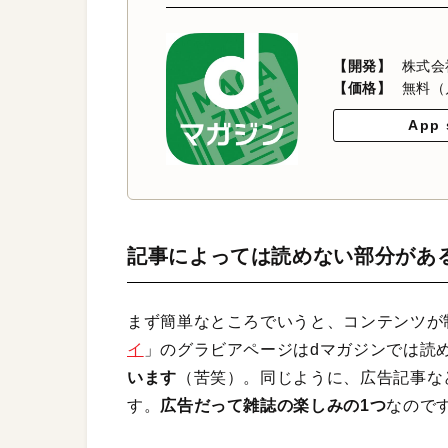
【開発】
株式会
【価格】
無料（
App 
記事によっては読めない部分があ
まず簡単なところでいうと、コンテンツが
イ
」のグラビアページはdマガジンでは読
います
（苦笑）。同じように、広告記事な
す。
広告だって雑誌の楽しみの1つ
なので