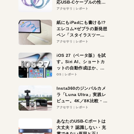
応USB-Cケーブルの性能
を検証。超コスパの1本を
アクセサリ
レポート
発見か？
紙にもiPadにも書ける!?
エレコム×ゼブラの新発想
ペン「スタイラスツーウ
ェイ」レビュー。持ち替
アクセサリ
レポート
え不要がラクすぎた！
iOS 27（ベータ版）を試
す。Siri AI、ショートカ
ットの自動作成ほか、期
待大の便利機能5選。
OS
レポート
iPhoneがAIの入り口にな
る未来はすぐそこ！
Insta360のジンバルカメ
ラ「Luna Ultra」実践レ
ビュー。4K／8K比較・ズ
ーム・夜間撮影をチェッ
アクセサリ
レポート
ク
あなたのUSB-Cポートは
大丈夫？ 認識しない・充
電できない原因と正しい