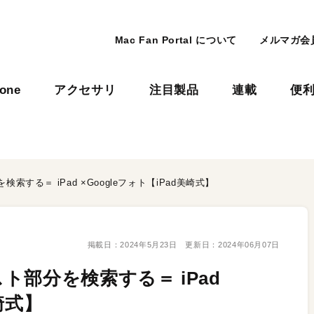
Mac Fan Portal について
メルマガ会
hone
アクセサリ
注目製品
連載
便
する＝ iPad ×Googleフォト【iPad美崎式】
掲載日：
2024年5月23日
更新日：
2024年06月07日
部分を検索する＝ iPad
崎式】