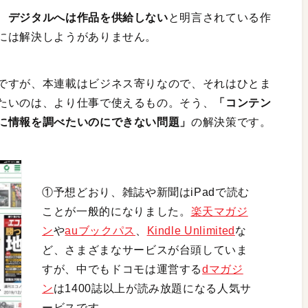
、
デジタルへは作品を供給しない
と明言されている作
には解決しようがありません。
ですが、本連載はビジネス寄りなので、それはひとま
たいのは、より仕事で使えるもの。そう、
「コンテン
に情報を調べたいのにできない問題」
の解決策です。
①予想どおり、雑誌や新聞はiPadで読む
ことが一般的になりました。
楽天マガジ
ン
や
auブックパス
、
Kindle Unlimited
な
ど、さまざまなサービスが台頭していま
すが、中でもドコモは運営する
dマガジ
ン
は1400誌以上が読み放題になる人気サ
ービスです。