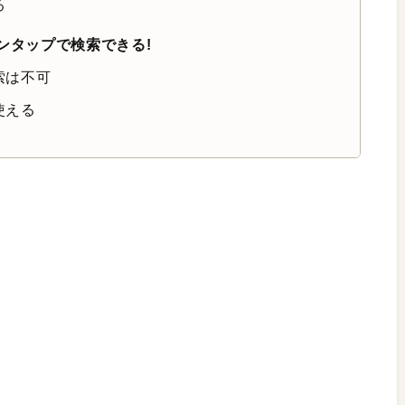
る
ワンタップで検索できる!
索は不可
使える