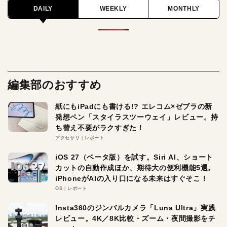
DAILY
WEEKLY
MONTHLY
編集部のおすすめ
紙にもiPadにも書ける!? エレコム×ゼブラの新
発想ペン「スタイラスツーウェイ」レビュー。持
ち替え不要がラクすぎた！
アクセサリ
レポート
iOS 27（ベータ版）を試す。Siri AI、ショート
カットの自動作成ほか、期待大の便利機能5選。
iPhoneがAIの入り口になる未来はすぐそこ！
OS
レポート
Insta360のジンバルカメラ「Luna Ultra」実践
レビュー。4K／8K比較・ズーム・夜間撮影をチ