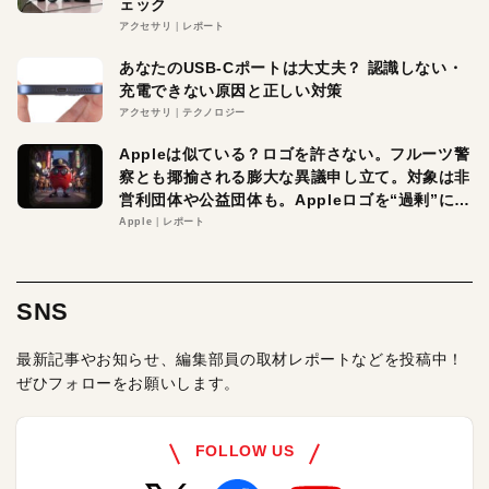
ェック
アクセサリ
レポート
あなたのUSB-Cポートは大丈夫？ 認識しない・
充電できない原因と正しい対策
アクセサリ
テクノロジー
Appleは似ている？ロゴを許さない。フルーツ警
察とも揶揄される膨大な異議申し立て。対象は非
営利団体や公益団体も。Appleロゴを“過剰”に守
る理由とは
Apple
レポート
SNS
最新記事やお知らせ、編集部員の取材レポートなどを投稿中！
ぜひフォローをお願いします。
FOLLOW US