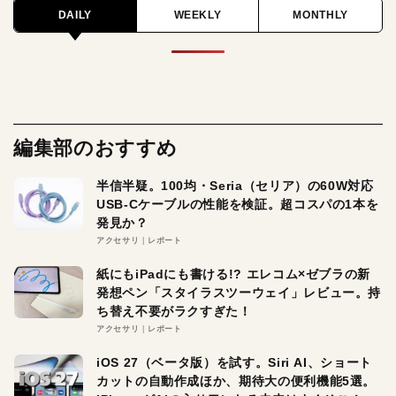
DAILY
WEEKLY
MONTHLY
編集部のおすすめ
半信半疑。100均・Seria（セリア）の60W対応
USB-Cケーブルの性能を検証。超コスパの1本を
発見か？
アクセサリ
レポート
紙にもiPadにも書ける!? エレコム×ゼブラの新
発想ペン「スタイラスツーウェイ」レビュー。持
ち替え不要がラクすぎた！
アクセサリ
レポート
iOS 27（ベータ版）を試す。Siri AI、ショート
カットの自動作成ほか、期待大の便利機能5選。