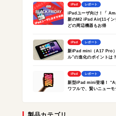
iPad
レポート
iPadユーザ向け！「 
新のM2 iPad Air(11イ
どの周辺機器もお得
iPad
レポート
新iPad mini（A17 P
ル”の進化のポイントは
iPad
レポート
新型iPad mini登場！ “
ワフルで、賢いニューモ
製品カテゴリ