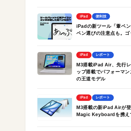
iPad
便利技
iPadの新ツール「葦ペン
ペン選びの注意点も。ゴ
iPad
レポート
M3搭載iPad Air、
ップ搭載でパフォーマンス
の王道モデル
iPad
レポート
M3搭載の新iPad Airが登
Magic Keyboardを