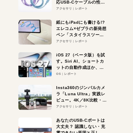
応USB-Cケーブルの性能
を検証。超コスパの1本を
アクセサリ
レポート
発見か？
紙にもiPadにも書ける!?
エレコム×ゼブラの新発想
ペン「スタイラスツーウ
ェイ」レビュー。持ち替
アクセサリ
レポート
え不要がラクすぎた！
iOS 27（ベータ版）を試
す。Siri AI、ショートカ
ットの自動作成ほか、期
待大の便利機能5選。
OS
レポート
iPhoneがAIの入り口にな
る未来はすぐそこ！
Insta360のジンバルカメ
ラ「Luna Ultra」実践レ
ビュー。4K／8K比較・ズ
ーム・夜間撮影をチェッ
アクセサリ
レポート
ク
あなたのUSB-Cポートは
大丈夫？ 認識しない・充
電できない原因と正しい