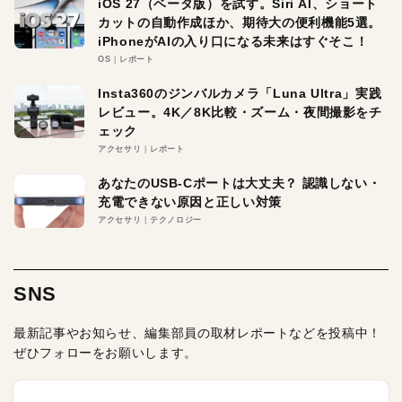
iOS 27（ベータ版）を試す。Siri AI、ショート
カットの自動作成ほか、期待大の便利機能5選。
iPhoneがAIの入り口になる未来はすぐそこ！
OS
レポート
Insta360のジンバルカメラ「Luna Ultra」実践
レビュー。4K／8K比較・ズーム・夜間撮影をチ
ェック
アクセサリ
レポート
あなたのUSB-Cポートは大丈夫？ 認識しない・
充電できない原因と正しい対策
アクセサリ
テクノロジー
SNS
最新記事やお知らせ、編集部員の取材レポートなどを投稿中！
ぜひフォローをお願いします。