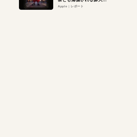
異議申し立て。対象は非
Apple
レポート
営利団体や公益団体も。
Appleロゴを“過剰”に守
る理由とは