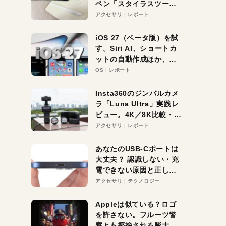
ペン「スタイラスツーウ
ェイ」レビュー。持ち替
アクセサリ
レポート
え不要がラクすぎた！
iOS 27（ベータ版）を試
す。Siri AI、ショートカ
ットの自動作成ほか、期
待大の便利機能5選。
OS
レポート
iPhoneがAIの入り口にな
る未来はすぐそこ！
Insta360のジンバルカメ
ラ「Luna Ultra」実践レ
ビュー。4K／8K比較・ズ
ーム・夜間撮影をチェッ
アクセサリ
レポート
ク
あなたのUSB-Cポートは
大丈夫？ 認識しない・充
電できない原因と正しい
対策
アクセサリ
テクノロジー
Appleは似ている？ロゴ
を許さない。フルーツ警
察とも揶揄される膨大な