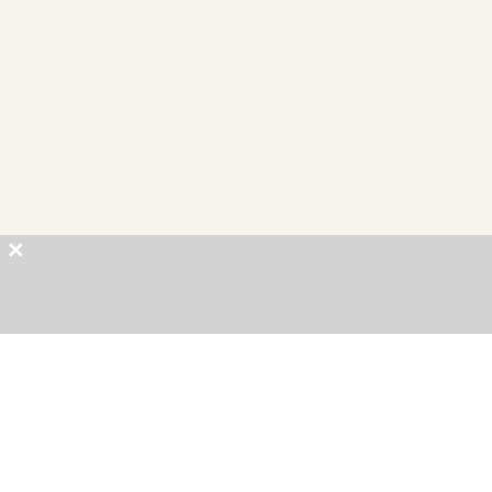
×
×
×