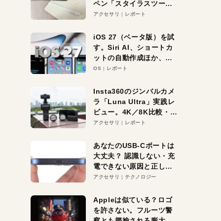
ペン「スタイラスツーウ
ェイ」レビュー。持ち替
アクセサリ
レポート
え不要がラクすぎた！
iOS 27（ベータ版）を試
す。Siri AI、ショートカ
ットの自動作成ほか、期
待大の便利機能5選。
OS
レポート
iPhoneがAIの入り口にな
る未来はすぐそこ！
Insta360のジンバルカメ
ラ「Luna Ultra」実践レ
ビュー。4K／8K比較・ズ
ーム・夜間撮影をチェッ
アクセサリ
レポート
ク
あなたのUSB-Cポートは
大丈夫？ 認識しない・充
電できない原因と正しい
対策
アクセサリ
テクノロジー
Appleは似ている？ロゴ
を許さない。フルーツ警
察とも揶揄される膨大な