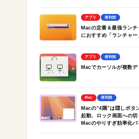
アプリ
便利技
Macの定番＆最強ランチャ
におすすめ「ランチャー
アプリ
便利技
Macでカーソルが複数ディ
Mac
便利技
Macの“4隅”は隠しボ
起動、ロック画面への切
Macのやりすぎ効率化バ