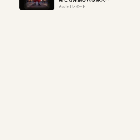
異議申し立て。対象は非
Apple
レポート
営利団体や公益団体も。
Appleロゴを“過剰”に守
る理由とは