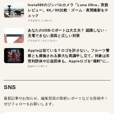
Insta360のジンバルカメラ「Luna Ultra」実践
レビュー。4K／8K比較・ズーム・夜間撮影をチ
ェック
アクセサリ
レポート
あなたのUSB-Cポートは大丈夫？ 認識しない・
充電できない原因と正しい対策
アクセサリ
テクノロジー
Appleは似ている？ロゴを許さない。フルーツ警
察とも揶揄される膨大な異議申し立て。対象は非
営利団体や公益団体も。Appleロゴを“過剰”に守
る理由とは
Apple
レポート
SNS
最新記事やお知らせ、編集部員の取材レポートなどを投稿中！
ぜひフォローをお願いします。