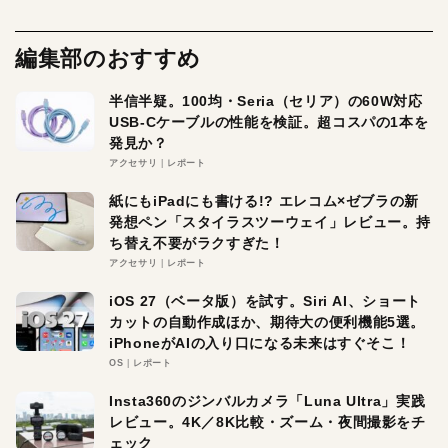
編集部のおすすめ
半信半疑。100均・Seria（セリア）の60W対応
USB-Cケーブルの性能を検証。超コスパの1本を
発見か？
アクセサリ
レポート
紙にもiPadにも書ける!? エレコム×ゼブラの新
発想ペン「スタイラスツーウェイ」レビュー。持
ち替え不要がラクすぎた！
アクセサリ
レポート
iOS 27（ベータ版）を試す。Siri AI、ショート
カットの自動作成ほか、期待大の便利機能5選。
iPhoneがAIの入り口になる未来はすぐそこ！
OS
レポート
Insta360のジンバルカメラ「Luna Ultra」実践
レビュー。4K／8K比較・ズーム・夜間撮影をチ
ェック