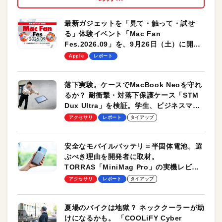
最新ガジェットを「見て・触って・試せ
る」体験イベント「Mac Fan
Fes.2026.09」を、9月26日（土）に開催
します！
Apple
レポート
落下実験。ケースでMacBook Neoを守れ
るか？ 耐衝撃・対落下保護ケース「STM
Dux Ultra」を検証。学生、ビジネスマン
のモバイルユースに最適！
アクセサリ
レポート
タイアップ
安全なモバイルバッテリ＝半固体電池。選
ぶべき理由を開発者に取材。
TORRAS「MiniMag Pro」の実機レビュ
ーも
アクセサリ
レポート
タイアップ
夏場のバイクは地獄？ ネッククーラーが助
けになるかも。 「COOLiFY Cyber