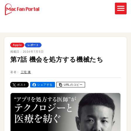
Apple
レポート
掲載日：
2024年7月5日
第7話 機会を処方する機械たち
著者：
三宅 琢
ポスト
シェアする
URLのコピー