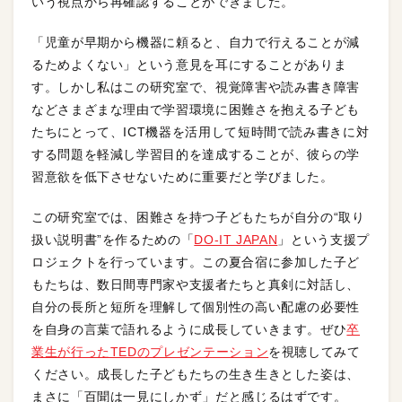
いう視点から再確認することができました。
「児童が早期から機器に頼ると、自力で行えることが減
るためよくない」という意見を耳にすることがありま
す。しかし私はこの研究室で、視覚障害や読み書き障害
などさまざまな理由で学習環境に困難さを抱える子ども
たちにとって、ICT機器を活用して短時間で読み書きに対
する問題を軽減し学習目的を達成することが、彼らの学
習意欲を低下させないために重要だと学びました。
この研究室では、困難さを持つ子どもたちが自分の“取り
扱い説明書”を作るための「
DO-IT JAPAN
」という支援プ
ロジェクトを行っています。この夏合宿に参加した子ど
もたちは、数日間専門家や支援者たちと真剣に対話し、
自分の長所と短所を理解して個別性の高い配慮の必要性
を自身の言葉で語れるように成長していきます。ぜひ
卒
業生が行ったTEDのプレゼンテーション
を視聴してみて
ください。成長した子どもたちの生き生きとした姿は、
まさに「百聞は一見にしかず」だと感じるはずです。