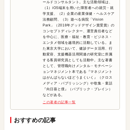
ールドコンサルタント。主な活動領域は、
（1）iOS端末を用いた障害者への就労・就
学支援、（2）企業の産業保健・ヘルスケア
法務顧問、（3）遊べる病院「Vision
Park」（2018年グッドデザイン賞受賞）の
コンセプトディレクター、運営責任者など
を中心に、医療・福祉・教育・ビジネス・
エンタメ領域を越境的に活動している。ま
た東京大学において、健診データ活用、行
動変容、支援機器活用関連の研究室に所属
する客員研究員としても活動中。主な著書
として、管理職向けメンタル・モチベーシ
ョンマネジメント本である『マネジメント
はがんばらないほどうまくいく』（クロス
メディア・パブリッシング）や歌集・童話
『向日葵と僕』（パブリック・ブレイン）
などがある。
この著者の記事一覧
おすすめの記事