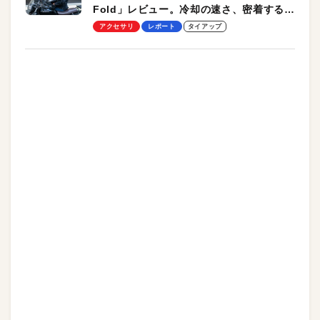
Fold」レビュー。冷却の速さ、密着する冷
却プレート、シンプルな操作性がグッド！
アクセサリ
レポート
タイアップ