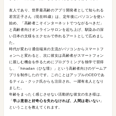
友人であり、世界最高齢のアプリ開発者として知られる
若宮正子さん（現在85歳）は、定年後にパソコンを使い
始め、「高齢者こそインターネットでつながるべきだ」
と高齢者向けオンラインサロンを起ち上げ、馴染みの深
い日本の文様をエクセルで作れるアートとして広めまし
た。
時代が変わり通信端末の主流がパソコンからスマートフ
ォンへと変わると、次に彼女は高齢者がスマートフォン
に親しむ機会を作るためにプログラミングを独学で習得
し、「hinadan（ひな壇）」という高齢者向けのゲームア
プリを制作したのです。このことはアップルのCEOであ
るティム・クック氏からも注目され、一躍有名人となり
ました。
年齢をまったく感じさせない活動的な彼女の生き様は、
「
学ぶ意欲と好奇心を失わなければ、人間は老いない
」
ということを教えてくれます。