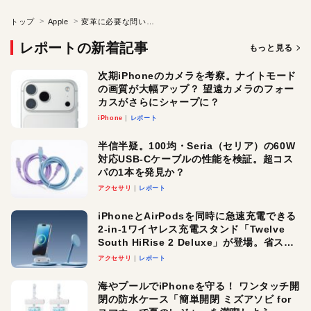
トップ
Apple
変革に必要な問い続ける意志
レポートの新着記事
もっと見る
次期iPhoneのカメラを考察。ナイトモード
の画質が大幅アップ？ 望遠カメラのフォー
カスがさらにシャープに？
iPhone
レポート
半信半疑。100均・Seria（セリア）の60W
対応USB-Cケーブルの性能を検証。超コス
パの1本を発見か？
アクセサリ
レポート
iPhoneとAirPodsを同時に急速充電できる
2-in-1ワイヤレス充電スタンド「Twelve
South HiRise 2 Deluxe」が登場。省スペ
ースでおしゃれに充電したい人にオスス
アクセサリ
レポート
メ！
海やプールでiPhoneを守る！ ワンタッチ開
閉の防水ケース「簡単開閉 ミズアソビ for