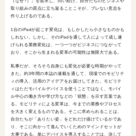
（なぜ?）」を追求し、問い続け、自分たちのビジネスや
取り組みの原点に立ち返ることこそが、ブレない意志を
作り上げるのである。
1台のiPadが起こす変化は、もしかしたら小さなものかも
しれない。しかし、そのiPadを通して人によって成し遂
げられる業務変化は、一つ一つがビジネスにつながって
おり、そこから生まれる変革の可能性は無限大である。
私事だが、そろそろ自身にも変化が必要な時期がやって
きた。約3年間の本誌の連載を通して、現場でのモビリテ
ィの導入、活用のアイデアをお届けしてきた。モビリテ
ィはただモバイルデバイスを使うことではなく、モバイ
ル中心の働き方や学び方などの「状態」を示す言葉であ
る。モビリティによる変革は、今までの業務やプロセス
を大きく変えるものである。そこに求められることは、
自分たちが「ありたい姿」をどれだけ描けているかであ
り、そこに向かって進んでいくためのマインドセットが
大事である。単にデバイスを導入することでは、決して