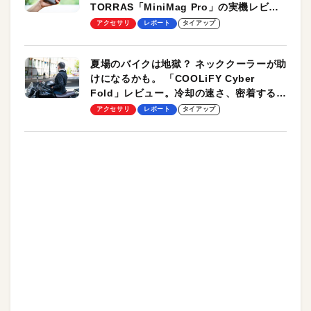
TORRAS「MiniMag Pro」の実機レビュ
ーも
アクセサリ
レポート
タイアップ
夏場のバイクは地獄？ ネッククーラーが助
けになるかも。 「COOLiFY Cyber
Fold」レビュー。冷却の速さ、密着する冷
却プレート、シンプルな操作性がグッド！
アクセサリ
レポート
タイアップ