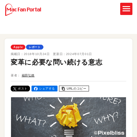
Apple
レポート
掲載日：
2018年10月24日
更新日：
2024年07月01日
変革に必要な問い続ける意志
著者：
福田弘徳
ポスト
シェアする
URLのコピー