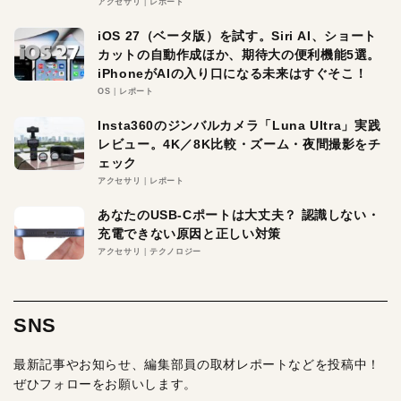
アクセサリ
レポート
iOS 27（ベータ版）を試す。Siri AI、ショート
カットの自動作成ほか、期待大の便利機能5選。
iPhoneがAIの入り口になる未来はすぐそこ！
OS
レポート
Insta360のジンバルカメラ「Luna Ultra」実践
レビュー。4K／8K比較・ズーム・夜間撮影をチ
ェック
アクセサリ
レポート
あなたのUSB-Cポートは大丈夫？ 認識しない・
充電できない原因と正しい対策
アクセサリ
テクノロジー
SNS
最新記事やお知らせ、編集部員の取材レポートなどを投稿中！
ぜひフォローをお願いします。