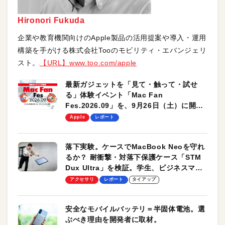
Hironori Fukuda
企業や教育機関向けのApple製品の活用提案や導入・運用
構築を手がける株式会社Tooのモビリティ・エバンジェリ
スト。
【URL】
www.too.com/apple
最新ガジェットを「見て・触って・試せ
る」体験イベント「Mac Fan
Fes.2026.09」を、9月26日（土）に開催
します！
Apple
レポート
落下実験。ケースでMacBook Neoを守れ
るか？ 耐衝撃・対落下保護ケース「STM
Dux Ultra」を検証。学生、ビジネスマン
のモバイルユースに最適！
アクセサリ
レポート
タイアップ
安全なモバイルバッテリ＝半固体電池。選
ぶべき理由を開発者に取材。