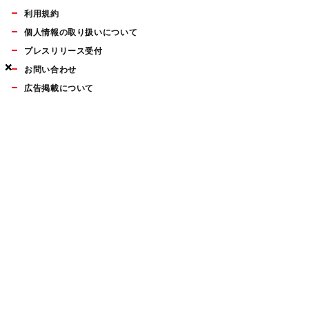
利用規約
個人情報の取り扱いについて
プレスリリース受付
×
×
×
お問い合わせ
広告掲載について
マイナビBOOKS
Mac Fan Portalの人気記事ランキングやおすすめ記事、編集部
員によるコラムなどをまとめたメールマガジンを毎週金曜日に
配信します。お気軽にご登録ください。
Mac Fan メールマガジン
無料登録はこちら