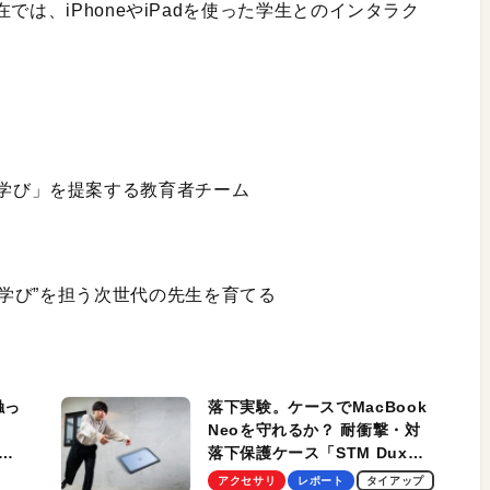
では、iPhoneやiPadを使った学生とのインタラク
「新しい学び」を提案する教育者チーム
：“新しい学び”を担う次世代の先生を育てる
触っ
落下実験。ケースでMacBook
Neoを守れるか？ 耐衝撃・対
落下保護ケース「STM Dux
しま
Ultra」を検証。学生、ビジネ
アクセサリ
レポート
タイアップ