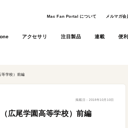
Mac Fan Portal について
メルマガ会
hone
アクセサリ
注目製品
連載
便
園高等学校）前編
掲載日：
2018年10月10日
 さん（広尾学園高等学校）前編