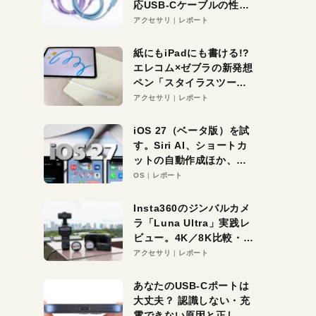
応USB-Cケーブルの性能
を検証。超コスパの1本を
アクセサリ
レポート
発見か？
紙にもiPadにも書ける!?
エレコム×ゼブラの新発想
ペン「スタイラスツーウ
ェイ」レビュー。持ち替
アクセサリ
レポート
え不要がラクすぎた！
iOS 27（ベータ版）を試
す。Siri AI、ショートカ
ットの自動作成ほか、期
待大の便利機能5選。
OS
レポート
iPhoneがAIの入り口にな
る未来はすぐそこ！
Insta360のジンバルカメ
ラ「Luna Ultra」実践レ
ビュー。4K／8K比較・ズ
ーム・夜間撮影をチェッ
アクセサリ
レポート
ク
あなたのUSB-Cポートは
大丈夫？ 認識しない・充
電できない原因と正しい