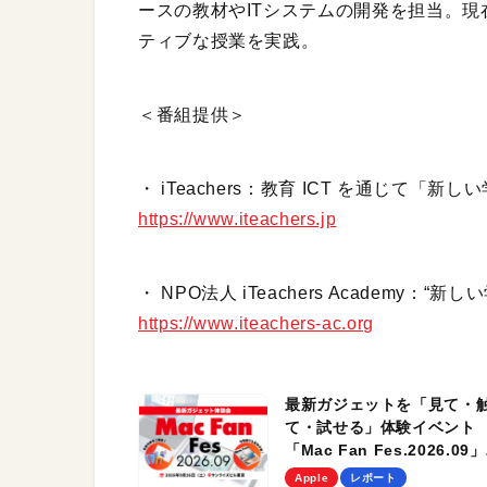
ースの教材やITシステムの開発を担当。現在
ティブな授業を実践。
＜番組提供＞
・ iTeachers：教育 ICT を通じて
https://www.iteachers.jp
・ NPO法人 iTeachers Academy
https://www.iteachers-ac.org
最新ガジェットを「見て・
て・試せる」体験イベント
「Mac Fan Fes.2026.09」
を、9月26日（土）に開催
Apple
レポート