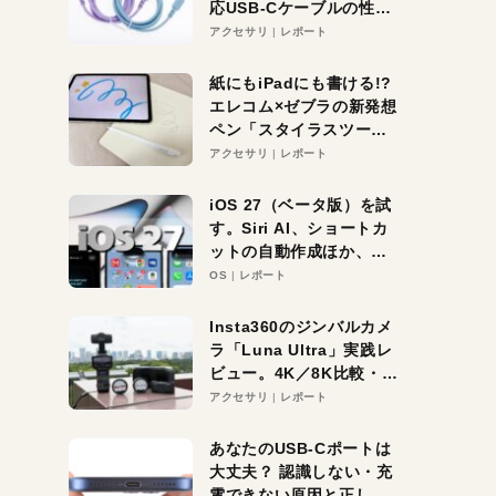
応USB-Cケーブルの性能
を検証。超コスパの1本を
アクセサリ
レポート
発見か？
紙にもiPadにも書ける!?
エレコム×ゼブラの新発想
ペン「スタイラスツーウ
ェイ」レビュー。持ち替
アクセサリ
レポート
え不要がラクすぎた！
iOS 27（ベータ版）を試
す。Siri AI、ショートカ
ットの自動作成ほか、期
待大の便利機能5選。
OS
レポート
iPhoneがAIの入り口にな
る未来はすぐそこ！
Insta360のジンバルカメ
ラ「Luna Ultra」実践レ
ビュー。4K／8K比較・ズ
ーム・夜間撮影をチェッ
アクセサリ
レポート
ク
あなたのUSB-Cポートは
大丈夫？ 認識しない・充
電できない原因と正しい