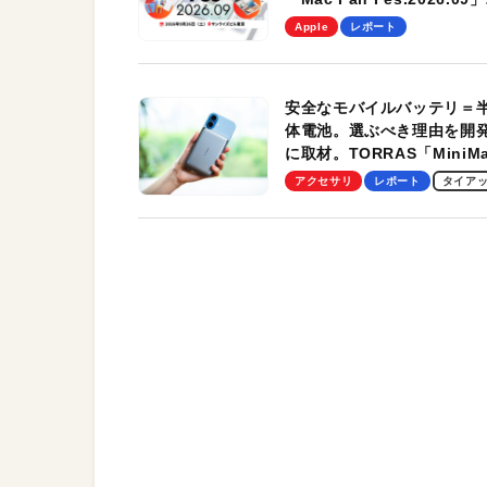
を、9月26日（土）に開催
Apple
レポート
す！
安全なモバイルバッテリ＝
体電池。選ぶべき理由を開
に取材。TORRAS「MiniM
Pro」の実機レビューも
アクセサリ
レポート
タイア