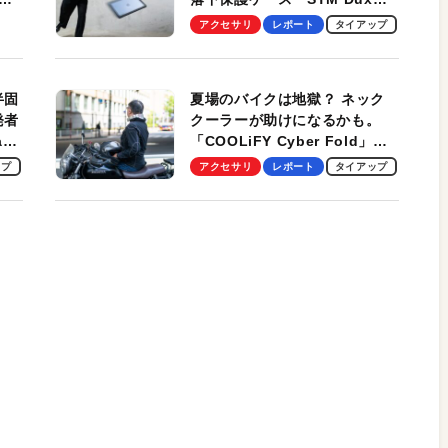
しま
Ultra」を検証。学生、ビジネ
アクセサリ
レポート
タイアップ
スマンのモバイルユースに最
適！
半固
夏場のバイクは地獄？ ネック
発者
クーラーが助けになるかも。
ag
「COOLiFY Cyber Fold」レ
ビュー。冷却の速さ、密着する
ップ
アクセサリ
レポート
タイアップ
冷却プレート、シンプルな操作
性がグッド！