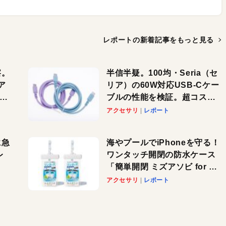
レポートの新着記事を
もっと見る
察。
半信半疑。100均・Seria（セ
ア
リア）の60W対応USB-Cケー
ーカ
ブルの性能を検証。超コスパ
の1本を発見か？
アクセサリ
レポート
に急
海やプールでiPhoneを守る！
レ
ワンタッチ開閉の防水ケース
「簡単開閉 ミズアソビ for ス
」が
マホ」で夏のレジャーを満喫
アクセサリ
レポート
れ
しよう
！