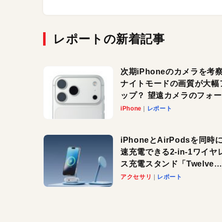
レポートの新着記事
次期iPhoneのカメラを考
ナイトモードの画質が大幅
ップ？ 望遠カメラのフォ
スがさらにシャープに？
iPhone
レポート
iPhoneとAirPodsを同時
速充電できる2-in-1ワイヤ
ス充電スタンド「Twelve
South HiRise 2 Deluxe
アクセサリ
レポート
登場。省スペースでおしゃ
に充電したい人にオススメ