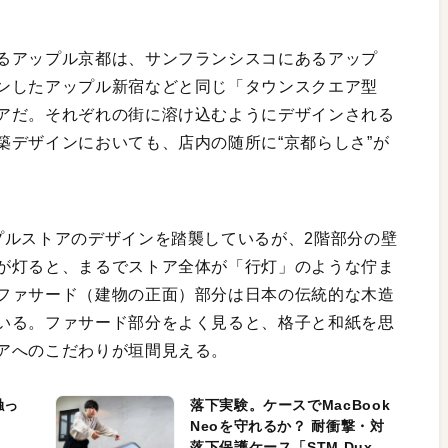
るアップル京都は、サンフランシスコにあるアップ
ンしたアップル新宿などと同じ「タウンスクエア型
アだ。それぞれの街に溶け込むようにデザインされる
築デザインにおいても、店内の随所に“京都らしさ”が
プルストアのデザインを踏襲しているが、2階部分の壁
が灯ると、まるでストア全体が「行灯」のような佇ま
ファサード（建物の正面）部分は日本の伝統的な木造
いる。ファサード部分をよく見ると、格子と和紙を思
アへのこだわりが垣間見える。
触っ
落下実験。ケースでMacBook
Neoを守れるか？ 耐衝撃・対
落下保護ケース「STM Dux