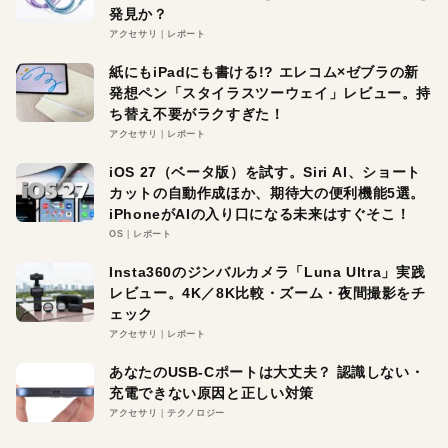
発見か？
アクセサリ
レポート
紙にもiPadにも書ける!? エレコム×ゼブラの新
発想ペン「スタイラスツーウェイ」レビュー。持
ち替え不要がラクすぎた！
アクセサリ
レポート
iOS 27（ベータ版）を試す。Siri AI、ショート
カットの自動作成ほか、期待大の便利機能5選。
iPhoneがAIの入り口になる未来はすぐそこ！
OS
レポート
Insta360のジンバルカメラ「Luna Ultra」実践
レビュー。4K／8K比較・ズーム・夜間撮影をチ
ェック
アクセサリ
レポート
あなたのUSB-Cポートは大丈夫？ 認識しない・
充電できない原因と正しい対策
アクセサリ
テクノロジー