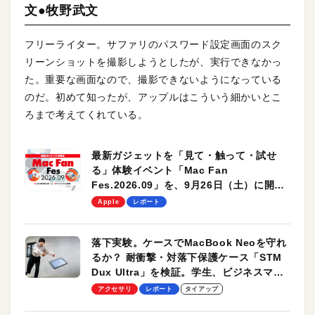
文●牧野武文
フリーライター。サファリのパスワード設定画面のスク
リーンショットを撮影しようとしたが、実行できなかっ
た。重要な画面なので、撮影できないようになっている
のだ。初めて知ったが、アップルはこういう細かいとこ
ろまで考えてくれている。
最新ガジェットを「見て・触って・試せ
る」体験イベント「Mac Fan
Fes.2026.09」を、9月26日（土）に開催
します！
Apple
レポート
落下実験。ケースでMacBook Neoを守れ
るか？ 耐衝撃・対落下保護ケース「STM
Dux Ultra」を検証。学生、ビジネスマン
のモバイルユースに最適！
アクセサリ
レポート
タイアップ