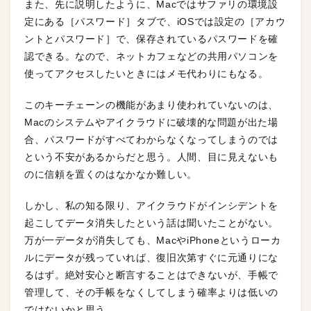
また、先に説明したように、Macではサファリの環境設
定にある［パスワード］タブで、iOSでは設定の［アカウ
ントとパスワード］で、保存されているパスワードを確
認できる。なので、ネットカフェなどの共用パソコンを
使ってアクセスしたいときにはメモ代わりにもなる。
このキーチェーンの機能があまり使われていないのは、
Macのシステムやアイクラウドに破壊的な問題が出た場
合、パスワードがすべてわからなくなってしまうのでは
という不安があるからだと思う。人間、目に見えないも
のに信頼を置くのはなかなか難しい。
しかし、私の知る限り、アイクラウドがインシデントを
起こしてデータ消失したという話は聞いたことがない。
万が一データが消失しても、MacやiPhoneというローカ
ルにデータが残っていれば、復旧次第すぐに元通りにな
るはず。絶対安心と断言することはできないが、手帳で
管理して、その手帳をなくしてしまう確率よりは低いの
ではないかと思う。