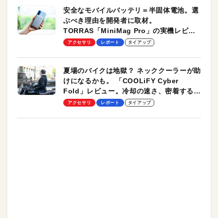
安全なモバイルバッテリ＝半固体電池。選
ぶべき理由を開発者に取材。
TORRAS「MiniMag Pro」の実機レビュ
ーも
アクセサリ
レポート
タイアップ
夏場のバイクは地獄？ ネッククーラーが助
けになるかも。 「COOLiFY Cyber
Fold」レビュー。冷却の速さ、密着する冷
却プレート、シンプルな操作性がグッド！
アクセサリ
レポート
タイアップ