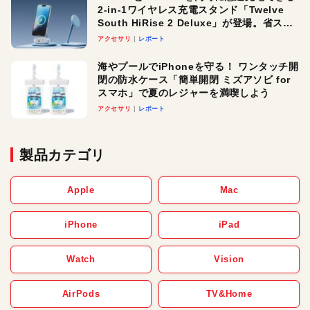
2-in-1ワイヤレス充電スタンド「Twelve
South HiRise 2 Deluxe」が登場。省スペ
ースでおしゃれに充電したい人にオスス
アクセサリ
レポート
メ！
海やプールでiPhoneを守る！ ワンタッチ開
閉の防水ケース「簡単開閉 ミズアソビ for
スマホ」で夏のレジャーを満喫しよう
アクセサリ
レポート
製品カテゴリ
Apple
Mac
iPhone
iPad
Watch
Vision
AirPods
TV&Home