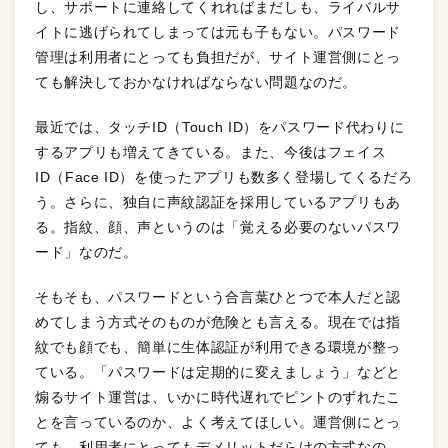
し、サポートに連絡してくれればまだしも、ライバルサ
イトに逃げられてしまっては元も子もない。パスワード
管理は利用者にとっても負担だが、サイト運営側にとっ
ても解決しておかなければならない問題なのだ。
最近では、タッチID（Touch ID）をパスワード代わりに
するアプリも増えてきている。また、今後はフェイス
ID（Face ID）を使ったアプリも数多く登場してくるだろ
う。さらに、独自に声紋認証を採用しているアプリもあ
る。指紋、顔、声というのは「覚える必要のないパスワ
ード」なのだ。
そもそも、パスワードという合言葉ひとつで本人だと認
めてしまう方式そのものが危険とも言える。現在では指
紋でも顔でも、簡単に生体認証が利用できる環境が整っ
ている。「パスワードは定期的に変えましょう」などと
煽るサイト運営は、いかに時代遅れでピントのずれたこ
とを言っているのか、よく考えてほしい。運営側にとっ
ても、利用者にとってもデメリットだらけの方式なの