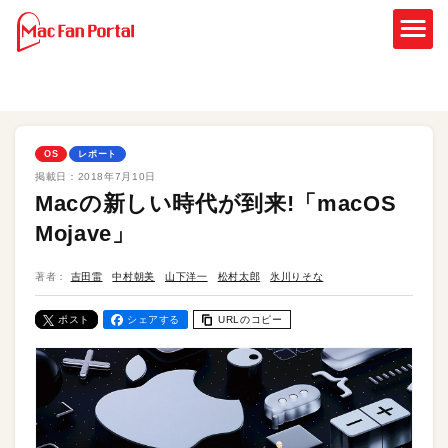
OS
レポート
掲載日：
2018年7月10日
Macの新しい時代が到来!「macOS
Mojave」
著者：
吉田雷
中村朝美
山下洋一
松村太郎
氷川りそな
ポスト
シェアする
URLのコピー