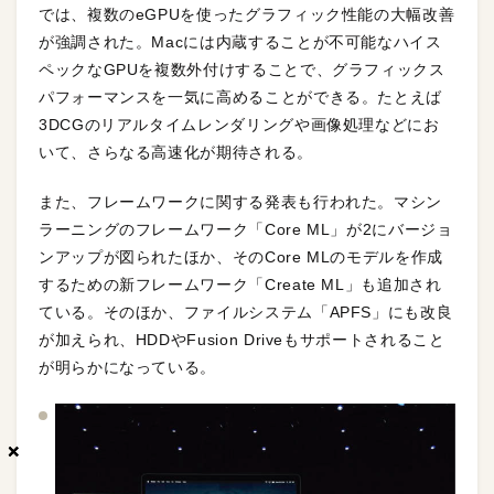
では、複数のeGPUを使ったグラフィック性能の大幅改善
が強調された。Macには内蔵することが不可能なハイス
ペックなGPUを複数外付けすることで、グラフィックス
パフォーマンスを一気に高めることができる。たとえば
3DCGのリアルタイムレンダリングや画像処理などにお
いて、さらなる高速化が期待される。
また、フレームワークに関する発表も行われた。マシン
ラーニングのフレームワーク「Core ML」が2にバージョ
ンアップが図られたほか、そのCore MLのモデルを作成
するための新フレームワーク「Create ML」も追加され
ている。そのほか、ファイルシステム「APFS」にも改良
が加えられ、HDDやFusion Driveもサポートされること
が明らかになっている。
×
×
×