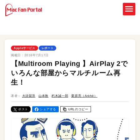
Appleサービス
レポート
掲載日：
2018年7月17日
【Multiroom Playing 】AirPlay 2で
いろんな部屋からマルチルーム再
生！
著者：
大須賀淳
山本敦
朽木誠一郎
栗原亮（Arkhē）
ポスト
シェアする
URLのコピー