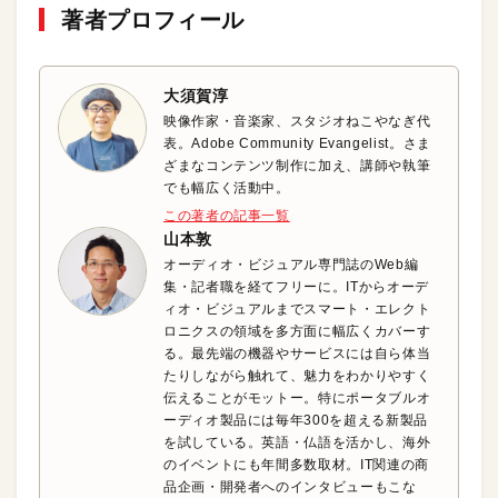
著者プロフィール
大須賀淳
映像作家・音楽家、スタジオねこやなぎ代
表。Adobe Community Evangelist。さま
ざまなコンテンツ制作に加え、講師や執筆
でも幅広く活動中。
この著者の記事一覧
山本敦
オーディオ・ビジュアル専門誌のWeb編
集・記者職を経てフリーに。ITからオーデ
ィオ・ビジュアルまでスマート・エレクト
ロニクスの領域を多方面に幅広くカバーす
る。最先端の機器やサービスには自ら体当
たりしながら触れて、魅力をわかりやすく
伝えることがモットー。特にポータブルオ
ーディオ製品には毎年300を超える新製品
を試している。英語・仏語を活かし、海外
のイベントにも年間多数取材。IT関連の商
品企画・開発者へのインタビューもこな