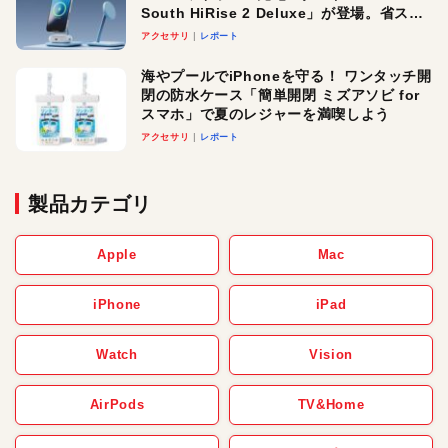
South HiRise 2 Deluxe」が登場。省スペ
ースでおしゃれに充電したい人にオスス
アクセサリ
レポート
メ！
海やプールでiPhoneを守る！ ワンタッチ開
閉の防水ケース「簡単開閉 ミズアソビ for
スマホ」で夏のレジャーを満喫しよう
アクセサリ
レポート
製品カテゴリ
Apple
Mac
iPhone
iPad
Watch
Vision
AirPods
TV&Home