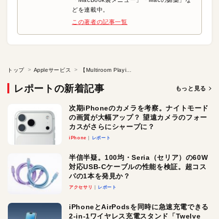
どを連載中。
この著者の記事一覧
トップ
Appleサービス
【Multiroom Playing 】AirPlay 2でいろんな部屋からマルチルーム再生！
レポートの新着記事
もっと見る
次期iPhoneのカメラを考察。ナイトモード
の画質が大幅アップ？ 望遠カメラのフォー
カスがさらにシャープに？
iPhone
レポート
半信半疑。100均・Seria（セリア）の60W
対応USB-Cケーブルの性能を検証。超コス
パの1本を発見か？
アクセサリ
レポート
iPhoneとAirPodsを同時に急速充電できる
2-in-1ワイヤレス充電スタンド「Twelve