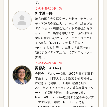
す。
この著者の記事一覧
朽木誠一郎
地方の国立大学医学部を卒業後、新卒でメ
ディア運営企業に入社。その後、編集プロ
ダクション・有限会社ノオトで基礎からラ
イティング・編集を学び直す。現在は報道
機関に勤務しながら、フリーライターとし
ても雑誌『Mac Fan』連載「医療と
Apple」など執筆中。主著に『健康を食い
物にするメディアたち』（ディスカヴァー
携書）。
この著者の記事一覧
栗原亮（Arkhē）
合同会社アルケー代表。1975年東京都日野
市生まれ、日本大学大学院文学研究科修士
課程修了（哲学）。 出版社勤務を経て、
2002年よりフリーランスの編集者兼ライタ
ーとして活動を開始。 主にApple社の
Mac、iPhone、iPadに関する記事を各メデ
ィアで執筆。 本誌『Mac Fan』でも
「MacBook裏メニュー」「Macの媚薬」な