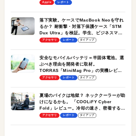
します！
Apple
レポート
落下実験。ケースでMacBook Neoを守れ
るか？ 耐衝撃・対落下保護ケース「STM
Dux Ultra」を検証。学生、ビジネスマン
のモバイルユースに最適！
アクセサリ
レポート
タイアップ
安全なモバイルバッテリ＝半固体電池。選
ぶべき理由を開発者に取材。
TORRAS「MiniMag Pro」の実機レビュ
ーも
アクセサリ
レポート
タイアップ
夏場のバイクは地獄？ ネッククーラーが助
けになるかも。 「COOLiFY Cyber
Fold」レビュー。冷却の速さ、密着する冷
却プレート、シンプルな操作性がグッド！
アクセサリ
レポート
タイアップ