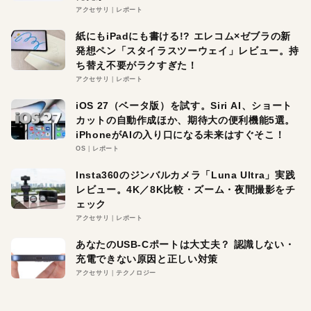
アクセサリ
レポート
紙にもiPadにも書ける!? エレコム×ゼブラの新
発想ペン「スタイラスツーウェイ」レビュー。持
ち替え不要がラクすぎた！
アクセサリ
レポート
iOS 27（ベータ版）を試す。Siri AI、ショート
カットの自動作成ほか、期待大の便利機能5選。
iPhoneがAIの入り口になる未来はすぐそこ！
OS
レポート
Insta360のジンバルカメラ「Luna Ultra」実践
レビュー。4K／8K比較・ズーム・夜間撮影をチ
ェック
アクセサリ
レポート
あなたのUSB-Cポートは大丈夫？ 認識しない・
充電できない原因と正しい対策
アクセサリ
テクノロジー