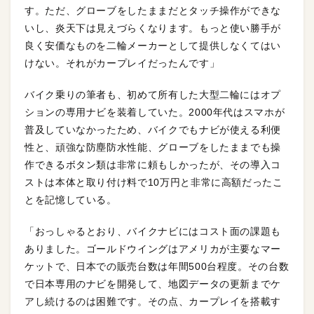
す。ただ、グローブをしたままだとタッチ操作ができな
いし、炎天下は見えづらくなります。もっと使い勝手が
良く安価なものを二輪メーカーとして提供しなくてはい
けない。それがカープレイだったんです」
バイク乗りの筆者も、初めて所有した大型二輪にはオプ
ションの専用ナビを装着していた。2000年代はスマホが
普及していなかったため、バイクでもナビが使える利便
性と、頑強な防塵防水性能、グローブをしたままでも操
作できるボタン類は非常に頼もしかったが、その導入コ
ストは本体と取り付け料で10万円と非常に高額だったこ
とを記憶している。
「おっしゃるとおり、バイクナビにはコスト面の課題も
ありました。ゴールドウイングはアメリカが主要なマー
ケットで、日本での販売台数は年間500台程度。その台数
で日本専用のナビを開発して、地図データの更新までケ
アし続けるのは困難です。その点、カープレイを搭載す