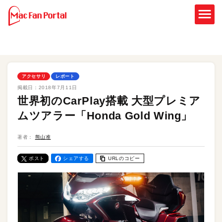
アクセサリ
レポート
掲載日：
2018年7月11日
世界初のCarPlay搭載 大型プレミア
ムツアラー「Honda Gold Wing」
著者：
熊山准
ポスト
シェアする
URLのコピー