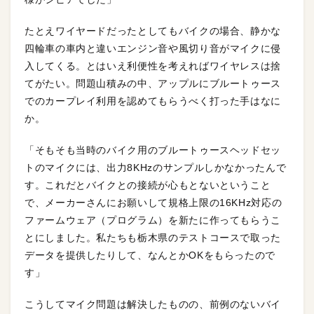
たとえワイヤードだったとしてもバイクの場合、静かな
四輪車の車内と違いエンジン音や風切り音がマイクに侵
入してくる。とはいえ利便性を考えればワイヤレスは捨
てがたい。問題山積みの中、アップルにブルートゥース
でのカープレイ利用を認めてもらうべく打った手はなに
か。
「そもそも当時のバイク用のブルートゥースヘッドセッ
トのマイクには、出力8KHzのサンプルしかなかったんで
す。これだとバイクとの接続が心もとないということ
で、メーカーさんにお願いして規格上限の16KHz対応の
ファームウェア（プログラム）を新たに作ってもらうこ
とにしました。私たちも栃木県のテストコースで取った
データを提供したりして、なんとかOKをもらったので
す」
こうしてマイク問題は解決したものの、前例のないバイ