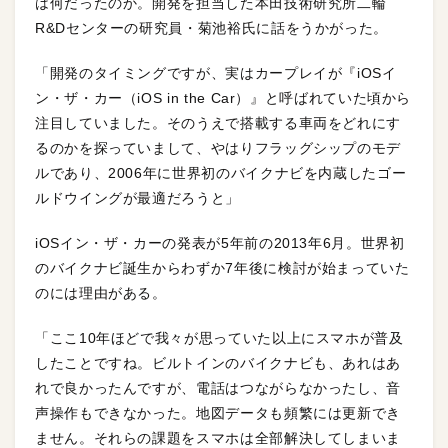
は何だったのか。開発を担当した本田技術研究所二輪
R&Dセンターの研究員・菊池裕氏に話をうかがった。
「開発のタイミングですが、実はカープレイが『iOSイ
ン・ザ・カー（iOS in the Car）』と呼ばれていた頃から
注目していました。そのうえで搭載する車両をどれにす
るのかを探っていまして、やはりフラッグシップのモデ
ルであり、2006年に世界初のバイクナビを内蔵したゴー
ルドウイングが最適だろうと」
iOSイン・ザ・カーの発表が5年前の2013年6月。世界初
のバイクナビ誕生からわずか7年後に検討が始まっていた
のには理由がある。
「ここ10年ほどで我々が思っていた以上にスマホが普及
したことですね。ビルトインのバイクナビも、あれはあ
れで良かったんですが、電話はつながらなかったし、音
声操作もできなかった。地図データも頻繁には更新でき
ません。それらの課題をスマホは全部解決してしまいま