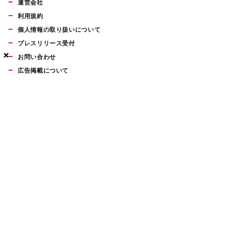
運営会社
利用規約
個人情報の取り扱いについて
プレスリリース受付
×
×
×
お問い合わせ
広告掲載について
マイナビBOOKS
Mac Fan Portalの人気記事ランキングやおすすめ記事、編集部
員によるコラムなどをまとめたメールマガジンを毎週金曜日に
配信します。お気軽にご登録ください。
Mac Fan メールマガジン
無料登録はこちら