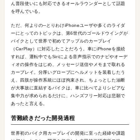
ん普段使いにも対応できるオールラウンダーとして話題
を呼んでいる。
ただ、何よりの─とりわけiPhoneユーザや多くのライダ
ーにとってのトピックは、第6世代のゴールドウイングが
バイクとして世界で初めてアップルのカープレイ
（CarPlay）に対応したことだろう。車にiPhoneを接続
すれば、運転中でもSiriによる音声指示でのナビやオーデ
ィオの操作をはじめ、メッセージ送信やメモまで取れる
カープレイ。分厚いグローブにヘルメットを装着したう
え、四肢が操作系統にほぼ拘束され、ちょっとした油断
が大事故に直結するバイクは、車に比べてよりシビアな
集中力が求められるだけに、ハンズフリー対応は悲願で
あったと言える。
苦難続きだった開発過程
世界初のバイク用カープレイの開発に至った経緯や課題