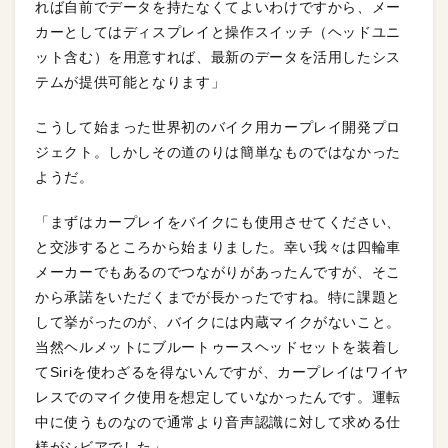
れば自前でデータを持たなくてよいわけですから、メー
カーとしてはディスプレイと操作スイッチ（ヘッドユニ
ット含む）を用意すれば、最新のデータを活用したシス
テムが提供可能となります」
こうして始まった世界初のバイク用カープレイ開発プロ
ジェクト。しかしその道のりは簡単なものではなかった
ようだ。
「まずはカープレイをバイクにも使用させてください、
と交渉するところから始まりました。幸い我々は四輪車
メーカーでもあるのでつながりがあったんですが、そこ
から承諾をいただくまでが長かったですね。特に課題と
して挙がったのが、バイクには内蔵マイクがないこと。
当然ヘルメットにブルートゥースヘッドセットを装着し
てSiriを使わざるを得ないんですが、カープレイはワイヤ
レスでのマイク使用を想定していなかったんです。運転
中に使うものなので通常より音声認識に対して求める仕
様がシビアでした」