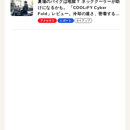
夏場のバイクは地獄？ ネッククーラーが助
けになるかも。 「COOLiFY Cyber
Fold」レビュー。冷却の速さ、密着する冷
却プレート、シンプルな操作性がグッド！
アクセサリ
レポート
タイアップ