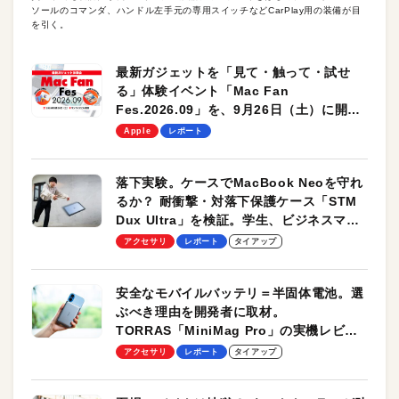
ソールのコマンダ、ハンドル左手元の専用スイッチなどCarPlay用の装備が目
を引く。
最新ガジェットを「見て・触って・試せ
る」体験イベント「Mac Fan
Fes.2026.09」を、9月26日（土）に開催
します！
Apple
レポート
落下実験。ケースでMacBook Neoを守れ
るか？ 耐衝撃・対落下保護ケース「STM
Dux Ultra」を検証。学生、ビジネスマン
のモバイルユースに最適！
アクセサリ
レポート
タイアップ
安全なモバイルバッテリ＝半固体電池。選
ぶべき理由を開発者に取材。
TORRAS「MiniMag Pro」の実機レビュ
ーも
アクセサリ
レポート
タイアップ