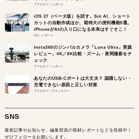
アクセサリ
レポート
iOS 27（ベータ版）を試す。Siri AI、ショート
カットの自動作成ほか、期待大の便利機能5選。
iPhoneがAIの入り口になる未来はすぐそこ！
OS
レポート
Insta360のジンバルカメラ「Luna Ultra」実践
レビュー。4K／8K比較・ズーム・夜間撮影をチ
ェック
アクセサリ
レポート
あなたのUSB-Cポートは大丈夫？ 認識しない・
充電できない原因と正しい対策
アクセサリ
テクノロジー
SNS
最新記事やお知らせ、編集部員の取材レポートなどを投稿中！
ぜひフォローをお願いします。