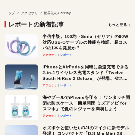
トップ
アクセサリ
世界初のCarPlay搭載 大型プレミアムツアラー「Honda Gold Wing」
レポートの新着記事
もっと見る
半信半疑。100均・Seria（セリア）の60W
対応USB-Cケーブルの性能を検証。超コス
パの1本を発見か？
アクセサリ
レポート
iPhoneとAirPodsを同時に急速充電できる
2-in-1ワイヤレス充電スタンド「Twelve
South HiRise 2 Deluxe」が登場。省スペ
ースでおしゃれに充電したい人にオスス
アクセサリ
レポート
メ！
海やプールでiPhoneを守る！ ワンタッチ開
閉の防水ケース「簡単開閉 ミズアソビ for
スマホ」で夏のレジャーを満喫しよう
アクセサリ
レポート
オズポケと使いたいDJIのマイクに新モデル
登場！ コンパクトな「DJI Mic Mini 2S」