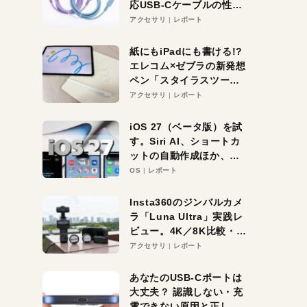
応USB-Cケーブルの性能
を検証。超コスパの1本を
アクセサリ
レポート
発見か？
紙にもiPadにも書ける!?
エレコム×ゼブラの新発想
ペン「スタイラスツーウ
ェイ」レビュー。持ち替
アクセサリ
レポート
え不要がラクすぎた！
iOS 27（ベータ版）を試
す。Siri AI、ショートカ
ットの自動作成ほか、期
待大の便利機能5選。
OS
レポート
iPhoneがAIの入り口にな
る未来はすぐそこ！
Insta360のジンバルカメ
ラ「Luna Ultra」実践レ
ビュー。4K／8K比較・ズ
ーム・夜間撮影をチェッ
アクセサリ
レポート
ク
あなたのUSB-Cポートは
大丈夫？ 認識しない・充
電できない原因と正しい