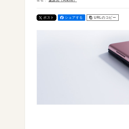
著者：
栗原亮（Arkhē）
ポスト
シェアする
URLのコピー